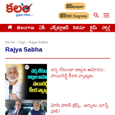
epaper
360 Degrees
తెలంగాణ
ఏపీ
ఎక్స్‌క్లూజివ్‌
సినిమా
క్రైమ్
స్పోర్ట్స్
Home
Tags
Rajya Sabha
Rajya Sabha
చ‌ర్చ లేకుండా బిల్లుల ఆమోదం..
సాయిరెడ్డి కీల‌క వ్యాఖ్య‌లు
మోదీ ఫారిన్ ట్రిప్స్‌.. ఖ‌ర్చులు చూస్తే
షాక్‌!