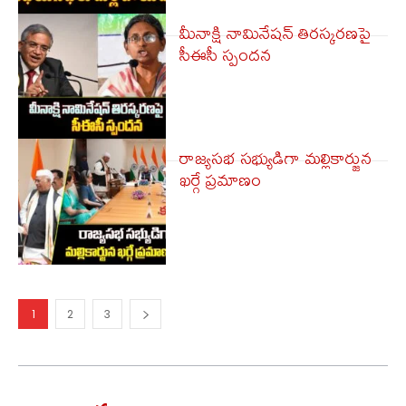
మీనాక్షి నామినేషన్ తిరస్కరణపై
సీఈసీ స్పందన
రాజ్యసభ సభ్యుడిగా మల్లికార్జున
ఖర్గే ప్రమాణం
1
2
3