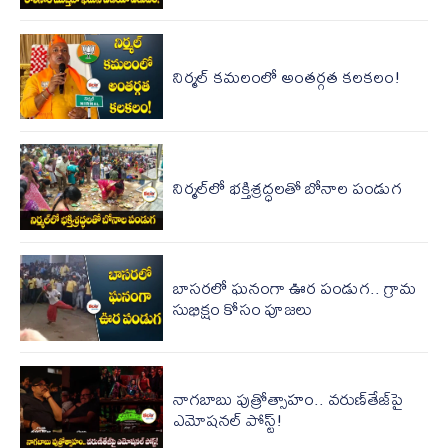
నిర్మల్ కమలంలో అంతర్గత కలకలం!
నిర్మల్‌లో భక్తిశ్రద్ధలతో బోనాల పండుగ
బాసరలో ఘనంగా ఊర పండుగ.. గ్రామ
సుభిక్షం కోసం పూజలు
నాగ‌బాబు పుత్రోత్సాహం.. వ‌రుణ్‌తేజ్‌పై
ఎమోష‌న‌ల్ పోస్ట్!