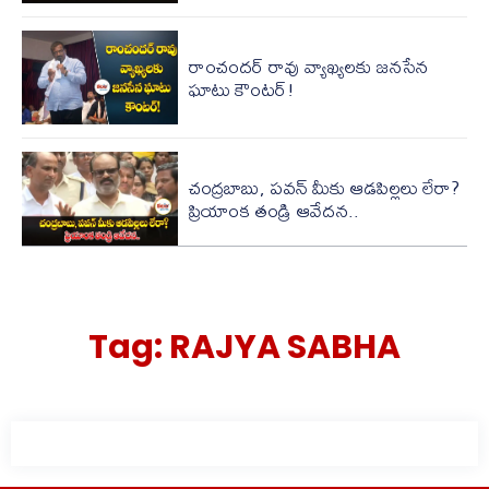
రాంచందర్ రావు వ్యాఖ్యలకు జనసేన
ఘాటు కౌంటర్!
చంద్ర‌బాబు, ప‌వ‌న్ మీకు ఆడ‌పిల్ల‌లు లేరా?
ప్రియాంక తండ్రి ఆవేద‌న‌..
Tag:
RAJYA SABHA