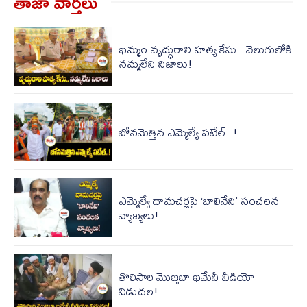
తాజా వార్త‌లు
ఖమ్మం వృద్ధురాలి హత్య కేసు.. వెలుగులోకి
నమ్మలేని నిజాలు!
బోనమెత్తిన ఎమ్మెల్యే పటేల్..!
ఎమ్మెల్యే దామచర్లపై ‘బాలినేని’ సంచలన
వ్యాఖ్యలు!
తొలిసారి మొజ్త‌బా ఖ‌మేనీ వీడియో
విడుద‌ల‌!