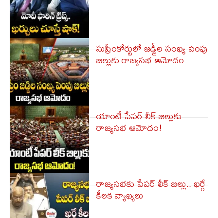
సుప్రీంకోర్టులో జడ్జీల సంఖ్య పెంపు
బిల్లుకు రాజ్యసభ ఆమోదం
యాంటీ పేపర్ లీక్​ బిల్లుకు
రాజ్యసభ ఆమోదం!
రాజ్య‌స‌భ‌కు పేప‌ర్ లీక్ బిల్లు.. ఖ‌ర్గే
కీల‌క వ్యాఖ్య‌లు