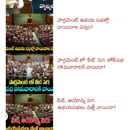
పార్ల‌మెంట్ ఉభ‌య స‌భ‌ల్లో
వాయిదాల ప‌ర్వం!
పార్లమెంట్ లో ‘నీట్’ సెగ: లోక్‌సభ
సోమవారానికి వాయిదా!
నీట్, అయోధ్య సెగ:
ఉభయసభలు మళ్లీ వాయిదా!