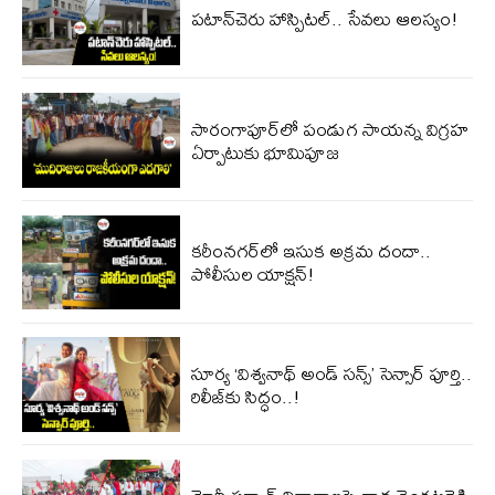
పటాన్‌చెరు హాస్పిటల్.. సేవలు ఆలస్యం!
సారంగాపూర్‌లో పండుగ సాయన్న విగ్రహ
ఏర్పాటుకు భూమిపూజ
కరీంనగర్‌లో ఇసుక అక్రమ దందా..
పోలీసుల యాక్షన్​!
సూర్య ‘విశ్వనాథ్ అండ్ సన్స్’ సెన్సార్ పూర్తి..
రిలీజ్‌కు సిద్ధం..!