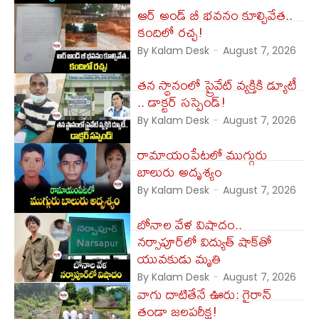
ఆర్ అండ్ బీ భవనం కూల్చివేత..
కందిలో రచ్చ!
By Kalam Desk
-
August 7, 2026
తన స్థానంలో ప్రైవేట్ వ్యక్తికి డ్యూటీ
.. డాక్టర్​ సస్పెండ్!
By Kalam Desk
-
August 7, 2026
రామాయంపేటలో ముగ్గురు
బాలురు అదృశ్యం
By Kalam Desk
-
August 7, 2026
బోనాల వేళ విషాదం..
నర్సాపూర్‌లో విద్యుత్ షాక్‌తో
యువకుడు మృతి
By Kalam Desk
-
August 7, 2026
వాగు దాటితేనే ఊరు: గైరాన్
తండా జలపరీక్ష!