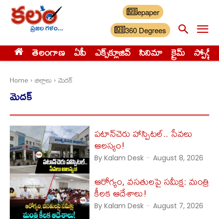
epaper
360 Degrees
తెలంగాణ
ఏపీ
ఎక్స్‌క్లూజివ్‌
సినిమా
క్రైమ్
స్పోర్ట్స్
Home
జిల్లాలు
మెదక్
మెదక్
పటాన్‌చెరు హాస్పిటల్.. సేవలు
ఆలస్యం!
By Kalam Desk
-
August 8, 2026
ఆరోగ్యం, వసతులపై సమీక్ష: మంత్రి
కీలక ఆదేశాలు!
By Kalam Desk
-
August 7, 2026