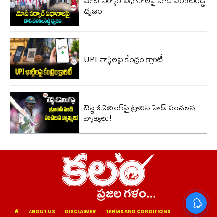
మోదీ సర్కార్ విధానాలపై చాడ వెంకటరెడ్డి
ధ్వజం
UPI ఛార్జీలపై కేంద్రం క్లారిటీ
టెస్ట్ ఓపెనింగ్‌పై ట్రావిస్ హెడ్ సంచలన
వ్యాఖ్యలు!
ABOUT US
DISCLAIMER
TERMS AND CONDITIONS