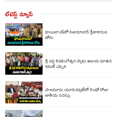
లేటెస్ట్ న్యూస్‌
థాయిలాండ్‌లో నిజామాబాద్ క్రీడాకారుల
జోరు
శ్రీ చక్ర శివలింగేశ్వర స్వామి ఆలయ నూతన
కమిటీ ఎన్నిక
పాలమూరు యూనివర్సిటీలో రెండో రోజు
జాతీయ సదస్సు