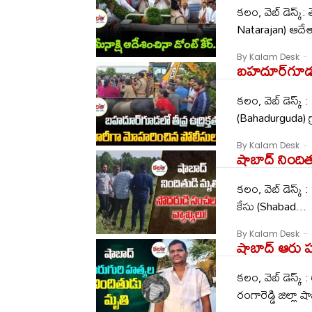
క‌లం, వెబ్ డెస్క్‌
Natarajan) ఆదేశా
By Kalam Desk
-
బహదూర్‌గూడలో
కలం, వెబ్ డెస్క
(Bahadurguda) గ్ర
By Kalam Desk
-
షాబాద్ నింది
కలం, వెబ్ డెస్క్ 
కేసు (Shabad...
By Kalam Desk
-
షాబాద్ ఆరు హ
కలం, వెబ్ డెస్క్ :
రంగారెడ్డి జిల్లా