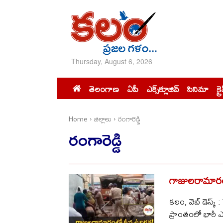
Thursday, August 6, 2026
తెలంగాణ
ఏపీ
ఎక్స్‌క్లూజివ్‌
సినిమా
క్ర
Home
జిల్లాలు
రంగారెడ్డి
రంగారెడ్డి
గాజులరామారంలో 
కలం, వెబ్ డెస్క
ప్రాంతంలో భారీ ఎత