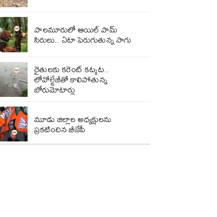
పాలమూరులో ఆయిల్ పామ్
సిరులు.. ఏటా పెరుగుతున్న సాగు
రైతులకు కరెంట్ కట్కట..
లోవోల్టేజీతో కాలిపోతున్న
బోరుమోటార్లు
మూడు జిల్లాల అధ్యక్షులను
ప్రకటించిన బీజేపీ