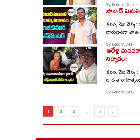
By Kalam Desk
-
షాబాద్ ఘటనల
కలం, వెబ్ డెస్క్:
దారుణంగా హత్య చ
By Kalam Desk
-
ఆరేళ్ల మనవరాలి
నిర్వాకం!
కలం, వెబ్ డెస్క్ : 
బాధ్యతారాహిత్యం
By Kalam Desk
-
...
1
2
3
5