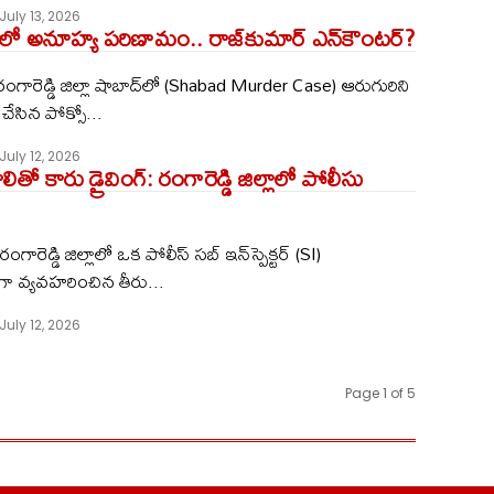
July 13, 2026
ో అనూహ్య పరిణామం.. రాజ్‌కుమార్ ఎన్‌కౌంటర్?
 రంగారెడ్డి జిల్లా షాబాద్‌లో (Shabad Murder Case) ఆరుగురిని
ేసిన పోక్సో...
July 12, 2026
తో కారు డ్రైవింగ్: రంగారెడ్డి జిల్లాలో పోలీసు
రంగారెడ్డి జిల్లాలో ఒక పోలీస్ సబ్ ఇన్‌స్పెక్టర్ (SI)
గా వ్యవహరించిన తీరు...
July 12, 2026
Page 1 of 5