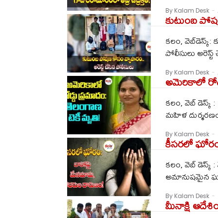
By Kalam Desk
-
కుటుంబ పోష‌ణ
క‌లం, వెబ్‌డెస్క్
పోలీసులు అరెస్ట్
By Kalam Desk
-
అమెరికాలో రోడ
కలం, వెబ్ డెస్క్
మహిళ దుర్మరణం 
By Kalam Desk
-
కీసరలో ఘోరం
కలం, వెబ్ డెస్క్ :
అమానుషమైన ఘటన
By Kalam Desk
-
మీనాక్షి ఆదేశి