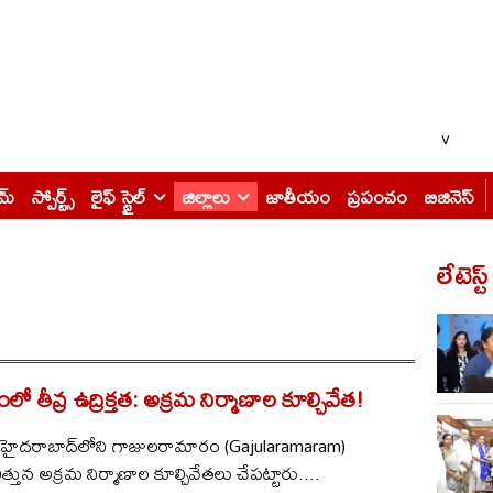
v
ైమ్
స్పోర్ట్స్
లైఫ్ స్టైల్
జిల్లాలు
జాతీయం
ప్రపంచం
బిజినెస్
లేటెస్ట
తీవ్ర ఉద్రిక్తత: అక్రమ నిర్మాణాల కూల్చివేత!
్ : హైదరాబాద్‌లోని గాజులరామారం (Gajularamaram)
్తున అక్రమ నిర్మాణాల కూల్చివేతలు చేపట్టారు....