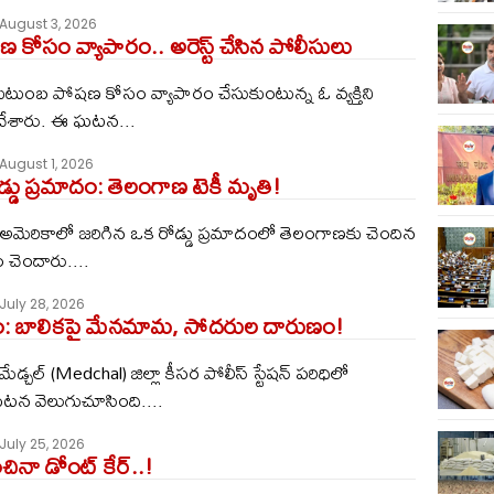
August 3, 2026
 కోసం వ్యాపారం.. అరెస్ట్ చేసిన పోలీసులు
‌: కుటుంబ పోష‌ణ కోసం వ్యాపారం చేసుకుంటున్న ఓ వ్య‌క్తిని
 చేశారు. ఈ ఘ‌ట‌న...
August 1, 2026
్డు ప్రమాదం: తెలంగాణ టెకీ మృతి!
 : అమెరికాలో జరిగిన ఒక రోడ్డు ప్రమాదంలో తెలంగాణకు చెందిన
చెందారు....
July 28, 2026
: బాలికపై మేనమామ, సోదరుల దారుణం!
 మేడ్చల్ (Medchal) జిల్లా కీసర పోలీస్ స్టేషన్ పరిధిలో
 వెలుగుచూసింది....
July 25, 2026
ంచినా డోంట్ కేర్..!