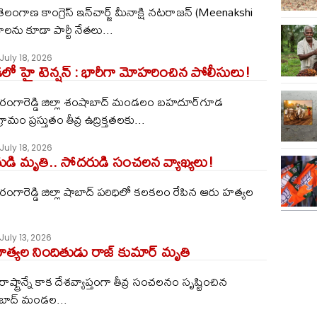
: తెలంగాణ కాంగ్రెస్ ఇన్‌చార్జ్ మీనాక్షి న‌ట‌రాజ‌న్ (Meenakshi
ల‌ను కూడా పార్టీ నేత‌లు...
July 18, 2026
 హై టెన్షన్ : భారీగా మోహరించిన పోలీసులు!
్ : రంగారెడ్డి జిల్లా శంషాబాద్ మండలం బహదూర్‌గూడ
ామం ప్రస్తుతం తీవ్ర ఉద్రిక్తతలకు...
July 18, 2026
తుడి మృతి.. సోదరుడి సంచలన వ్యాఖ్యలు!
: రంగారెడ్డి జిల్లా షాబాద్‌ పరిధిలో కలకలం రేపిన ఆరు హత్యల
July 13, 2026
త్యల నిందితుడు రాజ్ కుమార్ మృతి
 రాష్ట్రాన్నే కాక దేశవ్యాప్తంగా తీవ్ర సంచలనం సృష్టించిన
 షాబాద్‌ మండల...