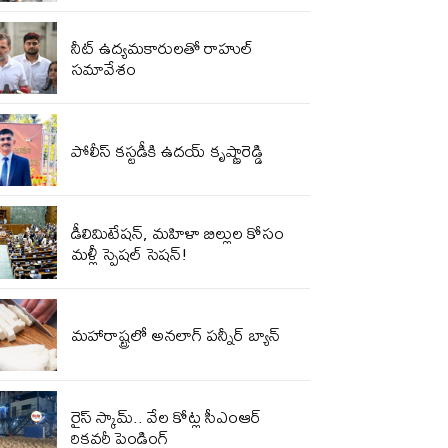
నీట్ ఉద్యమకారులతో రాహుల్
సమావేశం
పోలీస్ కస్టడీకి ఉదయ్ కృష్ణారెడ్డి
డీలిమిటేషన్, మహిళా బిల్లుల కోసం
మళ్లీ స్పెషల్ సెషన్!
మహారాష్ట్రలో అనలాగ్ పన్నీర్‌ బ్యాన్‌
రైస్ స్కామ్.. వేల కోట్ల‌ సీఎంఆర్
రికవరీ పెండింగ్