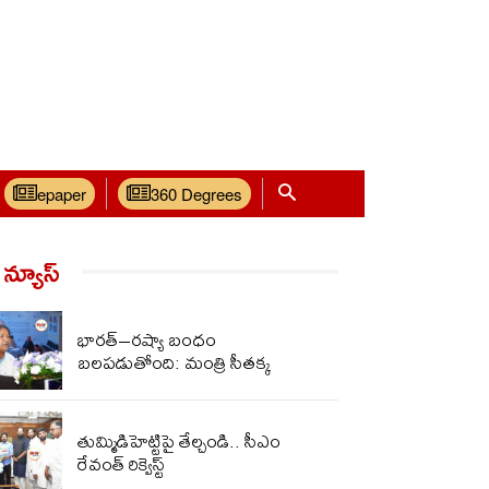
epaper
360 Degrees
్ న్యూస్‌
భార‌త్‌–ర‌ష్యా బంధం
బ‌ల‌ప‌డుతోంది: మంత్రి సీతక్క
తుమ్మిడిహెట్టిపై తేల్చండి.. సీఎం
రేవంత్‌ రిక్వెస్ట్