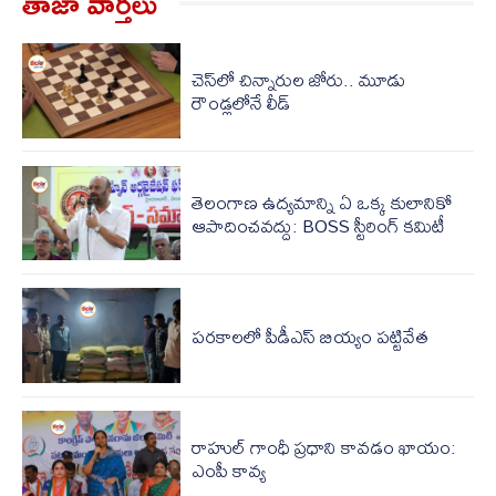
తాజా వార్త‌లు
చెస్‌లో చిన్నారుల జోరు.. మూడు
రౌండ్లలోనే లీడ్
తెలంగాణ ఉద్యమాన్ని ఏ ఒక్క కులానికో
ఆపాదించవద్దు: BOSS స్టీరింగ్ కమిటీ
పరకాలలో పీడీఎస్‌ బియ్యం పట్టివేత
రాహుల్ గాంధీ ప్రధాని కావడం ఖాయం:
ఎంపీ కావ్య