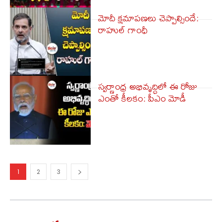
మోదీ క్షమాపణలు చెప్పాల్సిందే:
రాహుల్‌ గాంధీ
స్వర్ణాంధ్ర అభివృద్ధిలో ఈ రోజు
ఎంతో కీలకం: పీఎం మోడీ
1
2
3