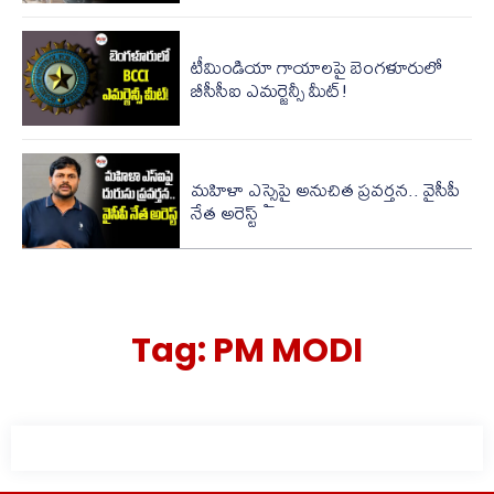
టీమిండియా గాయాలపై బెంగళూరులో
బీసీసీఐ ఎమర్జెన్సీ మీట్!
మహిళా ఎస్సైపై అనుచిత ప్రవర్తన.. వైసీపీ
నేత అరెస్ట్
Tag:
PM MODI