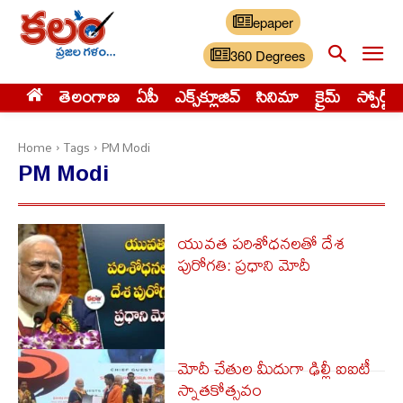
epaper
360 Degrees
తెలంగాణ
ఏపీ
ఎక్స్‌క్లూజివ్‌
సినిమా
క్రైమ్
స్పోర్ట్స్
Home
Tags
PM Modi
PM Modi
యువత పరిశోధనలతో దేశ
పురోగతి: ప్రధాని మోదీ
మోదీ చేతుల మీదుగా ఢిల్లీ ఐఐటీ
స్నాతకోత్సవం