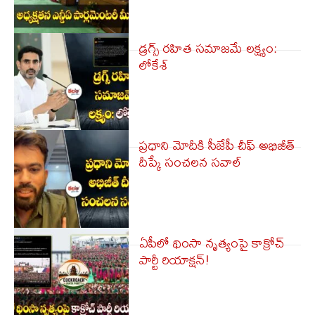
డ్రగ్స్ రహిత సమాజమే లక్ష్యం:
లోకేశ్
ప్రధాని మోదీకి సీజేపీ చీఫ్ అభిజీత్
దీప్కే సంచలన సవాల్
ఏపీలో థింసా నృత్యంపై కాక్రోచ్
పార్టీ రియాక్ష‌న్‌!