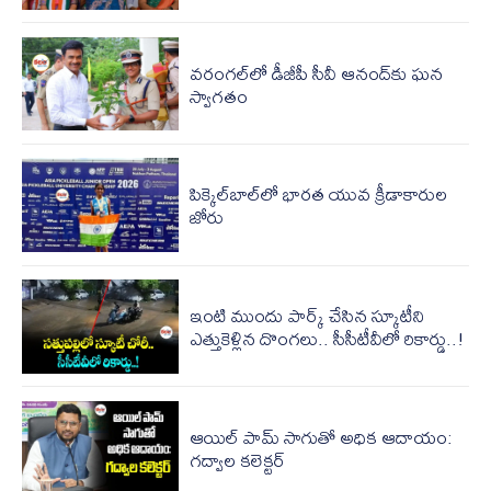
వరంగల్‌లో డీజీపీ సీవీ ఆనంద్‌కు ఘన
స్వాగతం
పిక్కెల్‌బాల్‌లో భారత యువ క్రీడాకారుల
జోరు
ఇంటి ముందు పార్క్ చేసిన స్కూటీని
ఎత్తుకెళ్లిన దొంగలు.. సీసీటీవీలో రికార్డు..!
ఆయిల్ పామ్ సాగుతో అధిక ఆదాయం:
గద్వాల కలెక్టర్