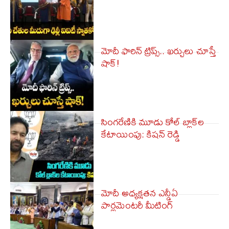
మోదీ ఫారిన్ ట్రిప్స్‌.. ఖ‌ర్చులు చూస్తే
షాక్‌!
సింగరేణికి మూడు కోల్ బ్లాక్‌ల
కేటాయింపు: కిషన్ రెడ్డి
మోదీ అధ్య‌క్ష‌త‌న ఎన్డీఏ
పార్ల‌మెంట‌రీ మీటింగ్‌