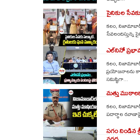
సైనికుల సేవక
కలం, నిజామాబాద్ బ
సేవలందిస్తున్న సై
ఎల్‌నినో ప్రభ
కలం, నిజామాబాద్
ప్రయోజనాలను కా
సమిష్టిగా...
మత్తు ముఠాలకు
కలం, నిజామాబాద్ 
పదార్థాల రవాణాప
సగం నిండిన శ్ర
వరద