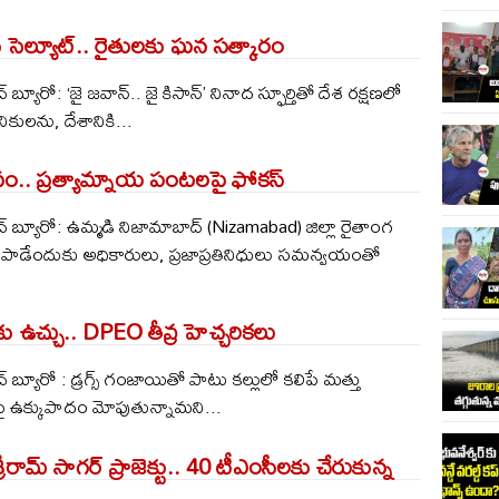
ు సెల్యూట్.. రైతులకు ఘన సత్కారం
్యూరో: ‘జై జవాన్.. జై కిసాన్’ నినాద స్ఫూర్తితో దేశ రక్షణలో
నికులను, దేశానికి...
ావం.. ప్రత్యామ్నాయ పంటలపై ఫోకస్
 బ్యూరో: ఉమ్మడి నిజామాబాద్ (Nizamabad) జిల్లా రైతాంగ
పాడేందుకు అధికారులు, ప్రజాప్రతినిధులు సమన్వయంతో
 ఉచ్చు.. DPEO తీవ్ర హెచ్చరికలు
బ్యూరో : డ్రగ్స్ గంజాయితో పాటు కల్లులో కలిపే మత్తు
ై ఉక్కుపాదం మోపుతున్నామని...
ీరామ్ సాగర్ ప్రాజెక్టు.. 40 టీఎంసీలకు చేరుకున్న