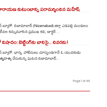
ష్మీనారాయణ కుటుంబాన్ని పరామర్శించిన మహేష్​
 బ్యూరో: నిజామాబాద్ (Nizamabad) జిల్లా ఎడపల్లి మండలం
ల కన్నుమూసిన ప్రముఖ కవి, డాక్టర్...
విషాదం: బెట్టింగ్‌కు బానిసై.. చివరకు!
 బ్యూరో: భార్య, పోలీసులు చూస్తుండగానే ఓ యువకుడు
త్మహత్య చేసుకున్న ఘటన నిజామాబాద్...
Page 1 of 46