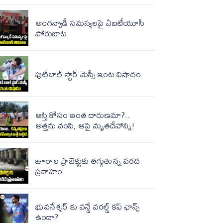
అంగన్వాడీ సమస్యలపై ఏఐటీయూసీ
పోరుబాట
ఫుట్‌బాల్ స్టార్ మెస్సీ ఇంట విషాదం
ఆస్తి కోసం ఇంత దారుణమా?..
అత్తను చంపి, ఆపై మృతదేహాన్ని!
జూరాల ప్రాజెక్టుకు తగ్గుతున్న వరద
ప్రవాహం
భువనేశ్వర్ కు వన్డే వరల్డ్ కప్ ఛాన్స్
ఉందా?