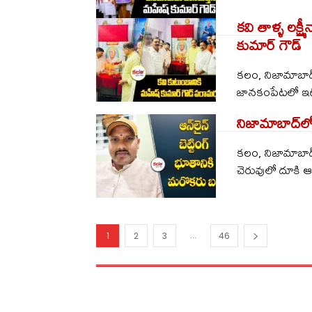
కవి తాళ్ళ లక్
కుమార్ గౌడ్
కలం, నిజామాబాద్
జానకంపేటలో ఇటీవ
నిజామాబాద్‌లో 
కలం, నిజామాబాద్
చెరువులో దూకి ఆ
...
1
2
3
46