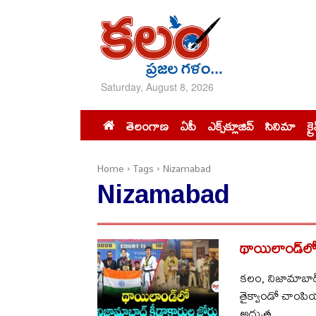
Saturday, August 8, 2026
తెలంగాణ
ఏపీ
ఎక్స్‌క్లూజివ్‌
సినిమా
క్ర
Home
Tags
Nizamabad
Nizamabad
థాయిలాండ్‌లో
కలం, నిజామాబాద్
తైక్వాండో చాంపి
అద్భుత...