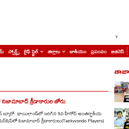
v
ైమ్
స్పోర్ట్స్
లైఫ్ స్టైల్
జిల్లాలు
జాతీయం
ప్రపంచం
బిజినెస్
తాజా 
 నిజామాబాద్ క్రీడాకారుల జోరు
 బ్యూరో: థాయిలాండ్‌లో జరిగిన 9వ హీరోస్ అంతర్జాతీయ
యన్‌షిప్‌లో నిజామాబాద్ క్రీడాకారులు(Taekwondo Players)