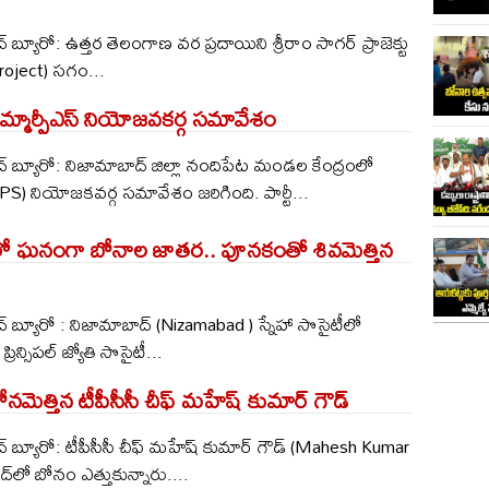
బ్యూరో: ఉత్తర తెలంగాణ వర ప్రదాయిని శ్రీరాం సాగర్ ప్రాజెక్టు
roject) సగం...
ఎమ్మార్పీఎస్ నియోజవకర్గ సమావేశం
 బ్యూరో: నిజామాబాద్ జిల్లా నందిపేట మండల కేంద్రంలో
PS) నియోజకవర్గ సమావేశం జరిగింది. పార్టీ...
ీలో ఘనంగా బోనాల జాతర.. పూనకంతో శివమెత్తిన
 బ్యూరో : నిజామాబాద్ (Nizamabad ) స్నేహా సొసైటీలో
న్సిపల్ జ్యోతి సొసైటీ...
మెత్తిన టీపీసీసీ చీఫ్ మహేష్ కుమార్ గౌడ్
 బ్యూరో: టీపీసీసీ చీఫ్ మహేష్ కుమార్ గౌడ్ (Mahesh Kumar
‌లో బోనం ఎత్తుకున్నారు....