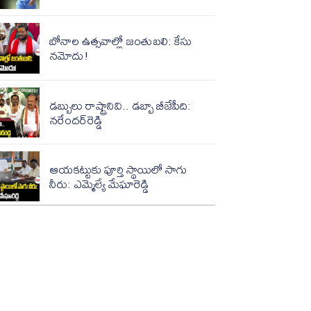
బోనాల ఉత్సవాల్లో జంతుబలి: కేసు
నమోదు!
డబ్బులు రాష్ట్రానివి.. డబ్బా బీజేపీది:
నరేందర్‌రెడ్డి
ఆయకట్టుకు పూర్తి స్థాయిలో సాగు
నీరు: ఎమ్మెల్యే మేఘారెడ్డి