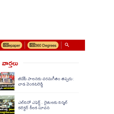
epaper
360 Degrees
వార్త‌లు
బీజేపీ పాలనకు చరమగీతం తప్పదు:
చాడ వెంకటరెడ్డి
ఎల్‌‌నినో ఎఫెక్ట్.. రైతులకు నిర్మల్
కలెక్టర్ కీలక సూచన