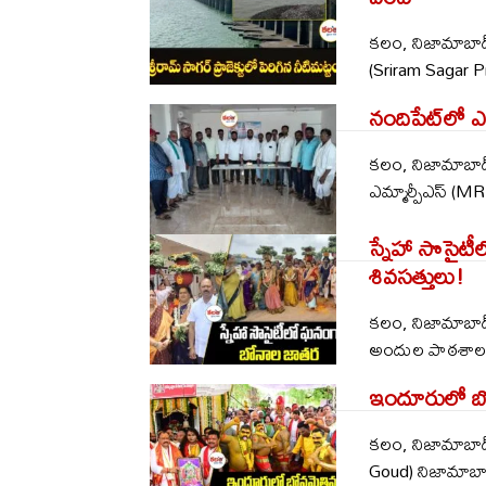
కలం, నిజామాబాద్ 
(Sriram Sagar P
నందిపేట్‌లో 
కలం, నిజామాబాద్
ఎమ్మార్పీఎస్ (MR
స్నేహా సొసైట
శివసత్తులు!
కలం, నిజామాబాద్
అందుల పాఠశాల ప్రి
ఇందూరులో బోన
కలం, నిజామాబాద్
Goud) నిజామాబాద్