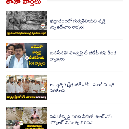
తాజా వార్త‌లు
భద్రాచలంలో గుర్తుతెలియని వ్యక్తి
మృతదేహం లభ్యం!
జ‌న‌సేన‌తో పొత్తుపై టీ బీజేపీ చీఫ్ కీలక
వ్యాఖ్య‌లు
ఆధ్యాత్మిక క్షేత్రంలో చోరీ : మాజీ మంత్రి
పరిశీలన
నడి రోడ్డుపై వరద నీటిలో బీఆర్ఎస్
కౌన్సిలర్ వినూత్న నిరసన