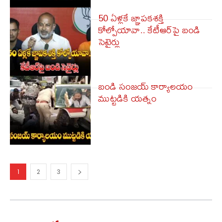
50 ఏళ్ల‌కే జ్ఞాపకశక్తి
కోల్పోయావా.. కేటీఆర్‌పై బండి
సెటైర్లు
బండి సంజయ్ కార్యాలయం
ముట్టడికి యత్నం
1
2
3