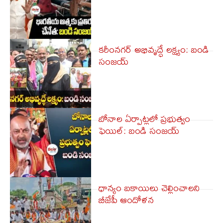
కరీంనగర్ అభివృద్ధే లక్ష్యం: బండి
సంజయ్
బోనాల ఏర్పాట్లలో ప్రభుత్వం
ఫెయిల్: బండి సంజయ్
ధాన్యం బకాయిలు చెల్లించాలని
బీజేపీ ఆందోళన