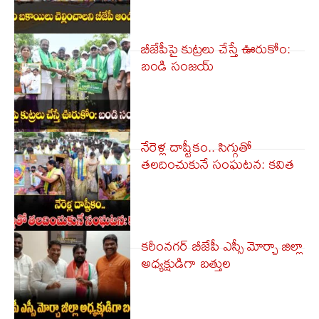
బీజేపీపై కుట్రలు చేస్తే ఊరుకోం:
బండి సంజయ్
నేరెళ్ల దాష్టీకం.. సిగ్గుతో
తలదించుకునే సంఘటన: కవిత
కరీంనగర్ బీజేపీ ఎస్సీ మోర్చా జిల్లా
అధ్యక్షుడిగా బత్తుల