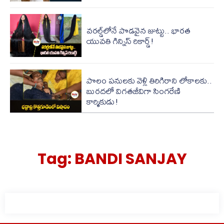
వ‌ర‌ల్డ్‌లోనే పొడ‌వైన జుట్టు.. భారత
యువతి గిన్నిస్ రికార్డ్‌!
పొలం పనులకు వెళ్లి తిరిగిరాని లోకాలకు..
బురదలో విగతజీవిగా సింగరేణి
కార్మికుడు!
Tag:
BANDI SANJAY