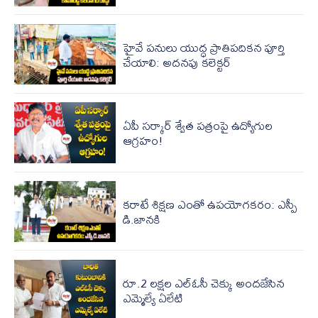
హైవే పనులు యుద్ధ ప్రాతిపదికన పూర్తి
చేయాలి: అదనపు కలెక్టర్
ఏపీ స‌ర్కార్ శ్వేత ప‌త్రంపై ఉద్యోగుల
ఆగ్ర‌హం!
కరాటే శిక్షణ ఎంతో ఉపయోగకరం: ఎస్పీ
డి.జానకి
రూ.2 లక్షల ఎల్‌ఓసీ చెక్కు అందజేసిన
ఎమ్మెల్యే ఏలేటి