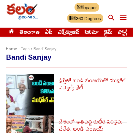
epaper
360 Degrees
తెలంగాణ
ఏపీ
ఎక్స్‌క్లూజివ్‌
సినిమా
క్రైమ్
స్పోర్ట్స్
Home
Tags
Bandi Sanjay
Bandi Sanjay
ఢిల్లీలో బండి సంజయ్‌తో ముధోల్
ఎమ్మెల్యే భేటీ
దేశంలో అతిపెద్ద కుటీర పరిశ్రమ
చేనేత: బండి సంజయ్