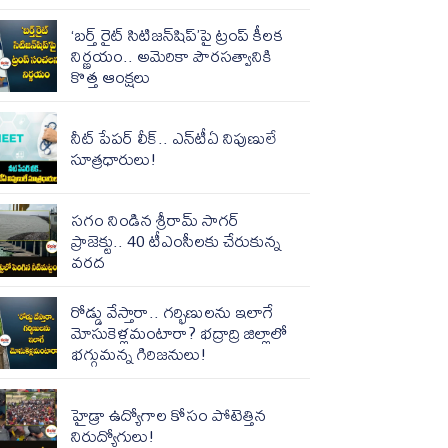
‘బర్త్ రైట్ సిటిజన్‌షిప్‌‌‌’పై ట్రంప్ కీలక
నిర్ణయం.. అమెరికా పౌరసత్వానికి
కొత్త ఆంక్షలు
నీట్ పేపర్ లీక్.. ఎన్‌టీఏ నిపుణులే
సూత్రధారులు!
సగం నిండిన శ్రీరామ్ సాగర్
ప్రాజెక్టు.. 40 టీఎంసీలకు చేరుకున్న
వరద
రోడ్డు వేస్తారా.. గర్భిణులను ఇలాగే
మోసుకెళ్లమంటారా? భద్రాద్రి జిల్లాలో
భగ్గుమన్న గిరిజనులు!
హైడ్రా ఉద్యోగాల కోసం పోటెత్తిన‌
నిరుద్యోగులు!