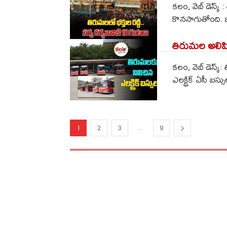
కలం, వెబ్ డెస్క్ 
కొనసాగుతోంది. భా
తిరుమల అలిపి
కలం, వెబ్ డెస్క్
ఎలక్ట్రిక్ ఏసీ బస్సుల
...
1
2
3
9