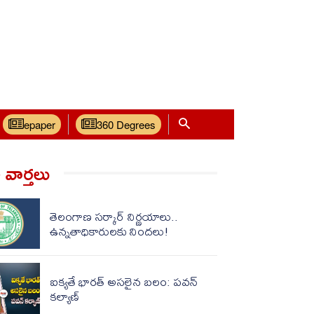
epaper
360 Degrees
వార్త‌లు
తెలంగాణ సర్కార్ నిర్ణయాలు..
ఉన్నతాధికారులకు నిందలు!
ఐక్యతే భారత్ అసలైన బలం: పవన్
కల్యాణ్