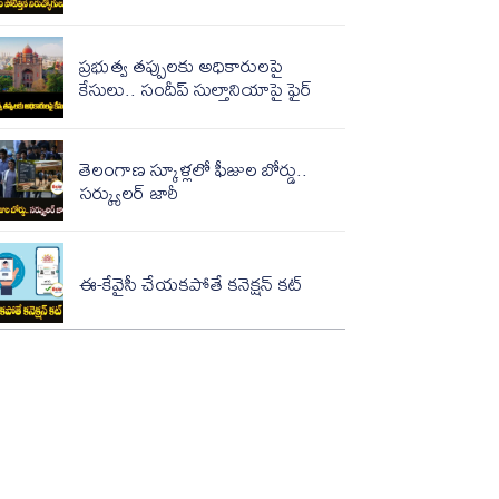
ప్రభుత్వ తప్పులకు అధికారులపై
కేసులు.. సందీప్ సుల్తానియాపై ఫైర్
తెలంగాణ స్కూళ్లలో ఫీజుల బోర్డు..
సర్క్యులర్ జారీ
ఈ-కేవైసీ చేయకపోతే కనెక్షన్ కట్