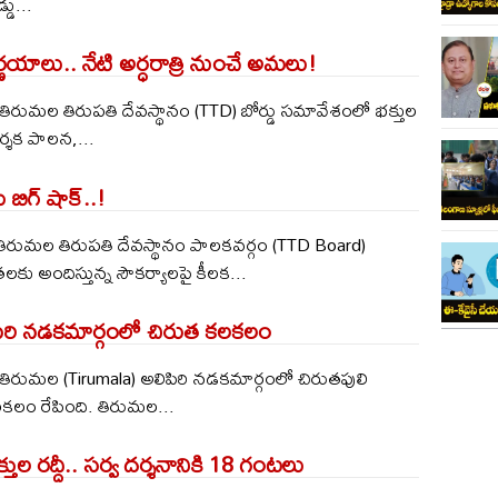
డు...
ర్ణయాలు.. నేటి అర్ధరాత్రి నుంచే అమలు!
 : తిరుమల తిరుపతి దేవస్థానం (TTD) బోర్డు సమావేశంలో భక్తుల
్శక పాలన,...
 బిగ్ షాక్‌..!
‌: తిరుమ‌ల తిరుప‌తి దేవ‌స్థానం పాల‌కవ‌ర్గం (TTD Board)
కు అందిస్తున్న సౌక‌ర్యాల‌పై కీల‌క...
ిరి నడకమార్గంలో చిరుత కలకలం
 : తిరుమల (Tirumala) అలిపిరి నడకమార్గంలో చిరుతపులి
కలం రేపింది. తిరుమల...
ుల రద్దీ.. సర్వ దర్శనానికి 18 గంటలు