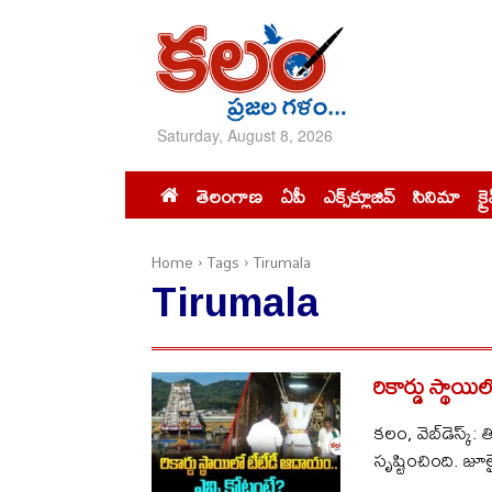
Saturday, August 8, 2026
తెలంగాణ
ఏపీ
ఎక్స్‌క్లూజివ్‌
సినిమా
క్ర
Home
Tags
Tirumala
Tirumala
రికార్డు స్థాయ
క‌లం, వెబ్‌డెస్క్
సృష్టించింది. జూలై 