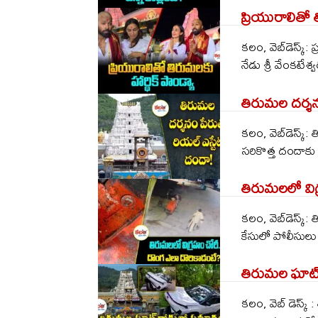
ప్రియురాలితో త
క‌లం, వెబ్‌డెస్క్‌
నేడు శ్రీ వేంక‌టేశ్వ‌
తిరుమ‌ల ద‌ర్శ
క‌లం, వెబ్‌డెస్క్
స‌రికొత్త దందాకు 
తిరుమలలో విగ
క‌లం, వెబ్‌డెస్క
కేసులో పోలీసులు 
తిరుమల ఘాట్ ర
కలం, వెబ్ డెస్క్