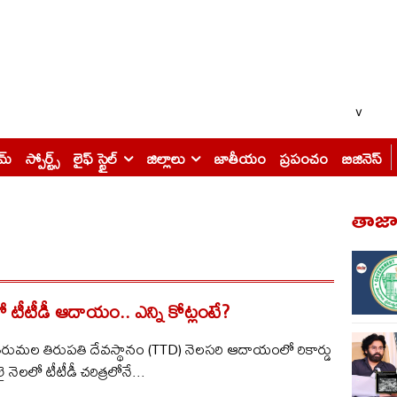
v
ైమ్
స్పోర్ట్స్
లైఫ్ స్టైల్
జిల్లాలు
జాతీయం
ప్రపంచం
బిజినెస్
తాజా 
ిలో టీటీడీ ఆదాయం.. ఎన్ని కోట్లంటే?
‌: తిరుమ‌ల తిరుప‌తి దేవ‌స్థానం (TTD) నెల‌స‌రి ఆదాయంలో రికార్డు
నెల‌లో టీటీడీ చ‌రిత్ర‌లోనే...