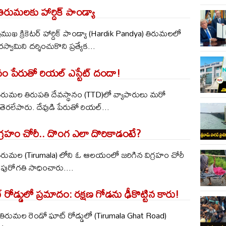
ిరుమ‌ల‌కు హార్దిక్ పాండ్యా
: ప్ర‌ముఖ క్రికెట‌ర్ హార్దిక్ పాండ్యా (Hardik Pandya) తిరుమ‌ల‌లో
ర‌స్వామిని ద‌ర్శించుకొని ప్ర‌త్యేక...
‌నం పేరుతో రియ‌ల్ ఎస్టేట్ దందా!
‌: తిరుమ‌ల‌ తిరుపతి దేవస్థానం (TTD)లో వ్యాపారులు మ‌రో
తెర‌లేపారు. దేవుడి పేరుతో రియ‌ల్...
్రహం చోరీ.. దొంగ ఎలా దొరికాడంటే?
్‌: తిరుమల (Tirumala) లోని ఓ ఆల‌యంలో జ‌రిగిన విగ్ర‌హం చోరీ
పురోగ‌తి సాధించారు....
ోడ్డులో ప్రమాదం: రక్షణ గోడను ఢీకొట్టిన కారు!
 : తిరుమల రెండో ఘాట్ రోడ్డులో (Tirumala Ghat Road)