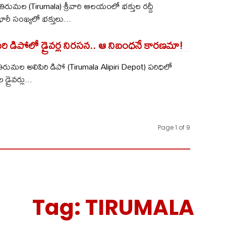
: తిరుమల (Tirumala) శ్రీవారి ఆలయంలో భక్తుల రద్దీ
రీ సంఖ్యలో భక్తులు...
రి డిపోలో డ్రైవర్ల నిరసన.. ఆ నిబంధనే కారణమా!
: తిరుమల అలిపిరి డిపో (Tirumala Alipiri Depot) పరిధిలో
 డ్రైవర్లు...
Page 1 of 9
Tag:
TIRUMALA