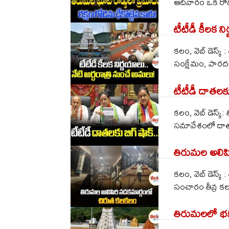
ఆదివారం ఒక రోడ్
టీటీడీ కీలక ని
కలం, వెబ్ డెస్క్
సంక్షేమం, పారదర
టీటీడీ దాత‌ల‌కు
క‌లం, వెబ్ డెస్క్
స‌మావేశంలో దాత‌ల‌
తిరుమల అలిప
కలం, వెబ్ డెస్క్
సంచారం తీవ్ర కల
తిరుమలలో భక్త