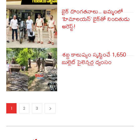
బైక్ దొంగతనాలు.. ఖమ్మంలో
‘హిమాలయన్’ బైక్‌తో నిందితుడు
అరెస్ట్!
శబ్ద కాలుష్యం సృష్టించే 1,650
బుల్లెట్ సైలెన్సర్ల ధ్వంసం
1
2
3