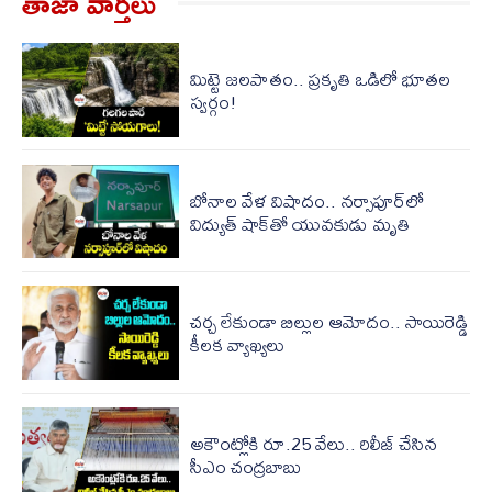
తాజా వార్త‌లు
మిట్టె జలపాతం.. ప్రకృతి ఒడిలో భూతల
స్వర్గం!
బోనాల వేళ విషాదం.. నర్సాపూర్‌లో
విద్యుత్ షాక్‌తో యువకుడు మృతి
చ‌ర్చ లేకుండా బిల్లుల ఆమోదం.. సాయిరెడ్డి
కీల‌క వ్యాఖ్య‌లు
అకౌంట్లోకి రూ.25 వేలు.. రిలీజ్ చేసిన
సీఎం చంద్రబాబు