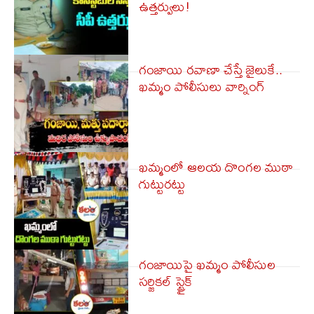
ఉత్తర్వులు!
గంజాయి రవాణా చేస్తే జైలుకే..
ఖమ్మం పోలీసులు వార్నింగ్
ఖమ్మంలో ఆలయ దొంగల ముఠా
గుట్టురట్టు
గంజాయిపై ఖమ్మం పోలీసుల
సర్జికల్ స్ట్రైక్