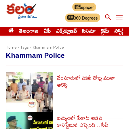
epaper
360 Degrees
తెలంగాణ
ఏపీ
ఎక్స్‌క్లూజివ్‌
సినిమా
క్రైమ్
స్పోర్ట్స్
Home
Tags
Khammam Police
Khammam Police
వేంసూరులో నకిలీ నోట్ల ముఠా
అరెస్ట్
ఖమ్మంలో పేకాట ఆడిన
కానిస్టేబుల్ సస్పెండ్ .. సీపీ