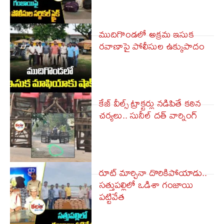
ముదిగొండలో అక్రమ ఇసుక
రవాణాపై పోలీసుల ఉక్కుపాదం
కేజ్ వీల్స్ ట్రాక్టర్లు నడిపితే కఠిన
చర్యలు.. సునీల్ దత్ వార్నింగ్
రూట్ మార్చినా దొరికిపోయాడు..
సత్తుపల్లిలో ఒడిశా గంజాయి
పట్టివేత