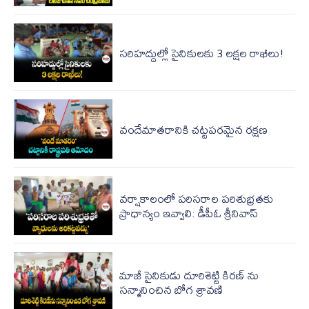
స‌రిహ‌ద్దుల్లో సైనికులకు 3 లక్షల రాఖీలు!
వందేమాతరానికి చట్టపరమైన రక్షణ
వర్షాకాలంలో పరిసరాల పరిశుభ్రతకు
ప్రాధాన్యం ఇవ్వాలి: డీపీఓ శ్రీనివాస్
మాజీ సైనికుడు దూరిశెట్టి కిరణ్ ను
సన్మానించిన బోగ శ్రావణి