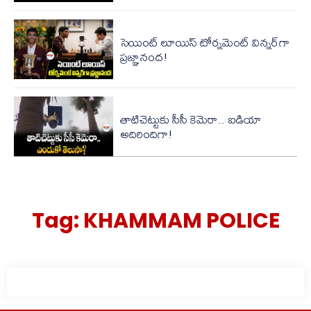
సెయింట్ లూయిస్ టోర్న‌మెంట్ విన్న‌ర్‌గా
ప్రజ్ఞానంద!
తాటిచెట్టుకు సీసీ కెమెరా.. ఐడియా
అదిరిందిగా!
Tag:
KHAMMAM POLICE