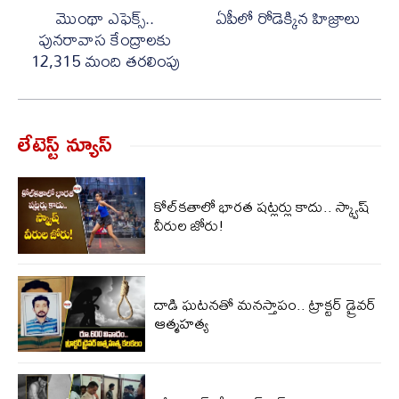
మొంథా ఎఫెక్స్..
ఏపీలో రోడెక్కిన హిజ్రాలు
పునరావాస కేంద్రాలకు
12,315 మంది తరలింపు
లేటెస్ట్ న్యూస్‌
కోల్‌కతాలో భారత షట్లర్లు కాదు.. స్క్వాష్
వీరుల జోరు!
దాడి ఘటనతో మనస్తాపం.. ట్రాక్టర్ డ్రైవర్
ఆత్మహత్య