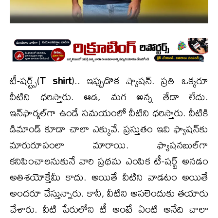
టీ-షర్ట్స్(
T shirt
).. ఇప్పుడొక ష్యాషన్. ప్రతి ఒక్కరూ
వీటిని ధరిస్తారు. ఆడ, మగ అన్న తేడా లేదు.
ఇన్‌ఫార్మల్‌గా ఉండే సమయంలో వీటిని ధరిస్తారు. వీటికి
డిమాండ్‌ కూడా చాలా ఎక్కువే. ప్రస్తుతం ఇవి ఫ్యాషన్‌కు
మారురూపంలా మారాయి. ఫ్యాషనబుల్‌గా
కనిపించాలనుకునే వారి ప్రథమ ఎంపిక టీ-షర్ట్ అనడం
అతిశయోక్తేమీ కాదు. అయితే వీటిని వాడటం అయితే
అందరూ చేస్తున్నారు. కానీ, వీటిని అసలెందుకు తయారు
చేశారు. వీటి పేరులోని టీ అంటే ఏంటి అనేది చాలా