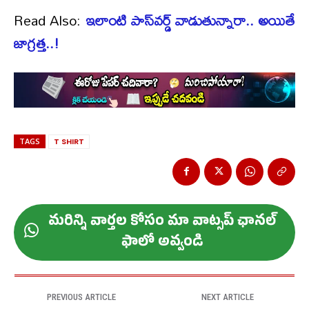
Read Also:
ఇలాంటి పాస్‌వర్డ్ వాడుతున్నారా.. అయితే
జాగ్రత్త..!
TAGS
T SHIRT
మ‌రిన్ని వార్త‌ల కోసం మా వాట్స‌ప్ ఛాన‌ల్
ఫాలో అవ్వండి
PREVIOUS ARTICLE
NEXT ARTICLE