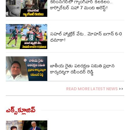
కరీంనగర్‌లో గ్యాంగ్‌వార్ కలకలం..
కార్పొరేటర్ సహా 7 మంది అరెస్ట్!
సహల్ హ్యాట్రిక్ వేట.. మోహన్ బగాన్ 6-0
ధమాకా!
జాతీయ రైతు పరిరక్షణ సమితి ప్రధాన
కార్యదర్శిగా రవీందర్ రెడ్డి
READ MORE LATEST NEWS
>>
ఎక్స్‌క్లూజివ్‌