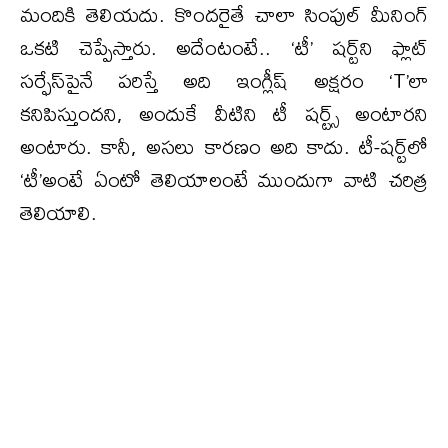
మందికి తెలియదు. కొందరైతే చాలా సింపుల్ మీనింగ్
ఒకటి చెప్పేస్తారు. అదేంటంటే.. ‘టీ’ షర్ట్‌ని ఫ్లాట్
సర్ఫేస్‌పైనే పరిస్తే అది ఇంగ్లీష్ అక్షరం ‘T’లా
కనిపిస్తుందని, అందుకే వీటిని టీ షర్ట్స్ అంటారని
అంటారు. కానీ, అసలు కారణం అది కాదు. టీ-షర్ట్‌లో
‘టీ’అంటే ఏంటో తెలియాలంటే ముందుగా వాటి చరిత్ర
తెలియాలి.