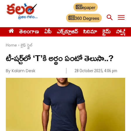
epaper
360 Degrees
తెలంగాణ
ఏపీ
ఎక్స్‌క్లూజివ్‌
సినిమా
క్రైమ్
స్పోర్ట్స్
Home
లైఫ్ స్టైల్
టీ-షర్ట్‌లో ‘T’కి అర్థం ఏంటో తెలుసా..?
By Kalam Desk
28 October 2025, 4:06 pm