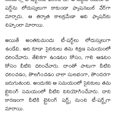
షర్ట్‌ను లోదుస్తులుగా కాకుండా ఫ్యాషనబుల్ వేర్‌గా
మార్చారు. ఆ తర్వాత కాలక్రమేణా అవి ఫ్యాషన్‌కు
చిహ్నంలా మారాయి.
అయితే అంతకుమందు టీ-షర్ట్‌లు లోదుస్తులుగా
ఉండేవి. అది కూడా సైనికులు తమ శిక్షణ సమయంలో
ధరించేవారు. తేలికగా ఉండటం కోసం, గాలి ఆడటం
కోసం వీటిని ధరించేవారు. దాంతో పాటుగా వీటిని
ధరించడం, తొలగించడం చాలా సులభంగా, తొందరగా
జరుగుతుంది. అందుకని ఆ సమయంలో సైనికులు తమ
ట్రైనింగ్ సమయంలో వీటిని వినియోగించేవారు. దాని
కారణంగా వీటికి ట్రైనింగ్ షర్ట్స్ నుంచి టీ-షర్ట్స్‌గా
మారాయి.