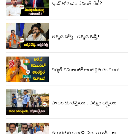
ట్రంప్‌తో సీఎం రేవంత్ భేటీ?
అక్కడ దోస్తీ.. ఇక్కడ కుస్తీ!
నిర్మల్ కమలంలో అంతర్గత కలకలం!
పొలం దూరమైంది.. పట్నం దిక్కైంది
తుంగతుర్తి కాంగ్రెస్‌ పంచాయితీ.. ఆ