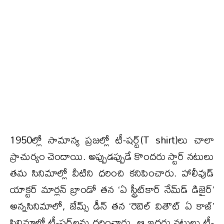
1950ల్లో సామాన్య ప్రజల్లో టీ-షర్ట్‌(T shirt)లు చాలా
ప్రాచుర్యం చెందాయి. అప్పుడప్పుడే కొందరు స్టార్ నటులు
తమ సినిమాల్లో వీటిని ధరించి కనిపించారు. హాలీవుడ్
యాక్టర్ మార్లన్ బ్రాండో తన ‘ఏ స్ట్రీట్‌కార్ నేమ్‌డ్ డిజైర్’
అన్నసినిమాలో, జేమ్స్ డీన్ తన ‘రెబెల్ వితౌట్ ఏ కాజ్’
సినిమాల్లో టీ-షర్ట్‌లను ధరించారు. ఆ ఇద్దరు నటులు టీ-