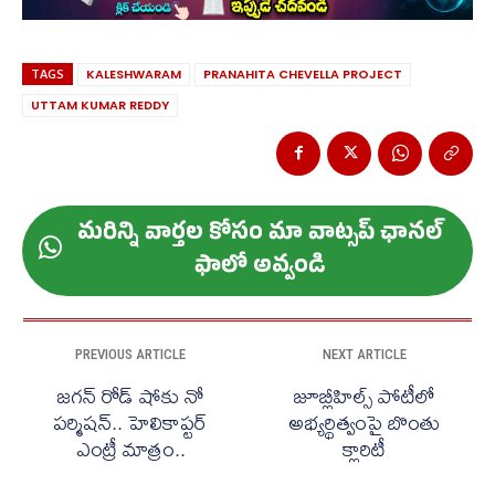
TAGS
KALESHWARAM
PRANAHITA CHEVELLA PROJECT
UTTAM KUMAR REDDY
మ‌రిన్ని వార్త‌ల కోసం మా వాట్స‌ప్ ఛాన‌ల్
ఫాలో అవ్వండి
PREVIOUS ARTICLE
NEXT ARTICLE
జగన్ రోడ్ షోకు నో
జూబ్లీహిల్స్ పోటీలో
పర్మిషన్.. హెలికాప్టర్‌
అభ్యర్థిత్వంపై బొంతు
ఎంట్రీ మాత్రం..
క్లారిటీ