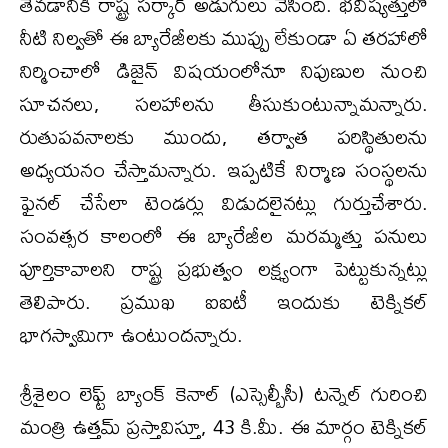
తేవడానికి రాష్ట్ర సర్కార్ అడుగులు వేసింది. భవిష్యత్తులో
నీటి నిల్వతో ఈ బ్యారేజీలకు ముప్పు లేకుండా ఏ తరహాలో
నిర్మించాలో డిజైన్ విషయంలోనూ నిపుణుల నుంచి
సూచనలు, సలహాలను తీసుకుంటున్నామన్నారు.
రుతుపవనాలకు ముందు, తర్వాత పరిస్థితులను
అధ్యయనం చేస్తామన్నారు. ఇప్పటికే నిర్మాణ సంస్థలను
ఫైనల్ చేసేలా టెండర్లు విడుదలైనట్లు గుర్తుచేశారు.
సంవత్సర కాలంలో ఈ బ్యారేజీల మరమ్మత్తు పనులు
పూర్తికావాలని రాష్ట్ర ప్రభుత్వం లక్ష్యంగా పెట్టుకున్నట్లు
తెలిపారు. ప్రముఖ ఐఐటీ ఇందుకు టెక్నికల్
భాగస్వామిగా ఉంటుందన్నారు.
శ్రీశైలం లెఫ్ట్ బ్యాంక్ కెనాల్ (ఎస్సెల్బీసీ) టన్నెల్ గురించి
మంత్రి ఉత్తమ్ ప్రస్తావిస్తూ, 43 కి.మీ. ఈ మార్గం టెక్నికల్