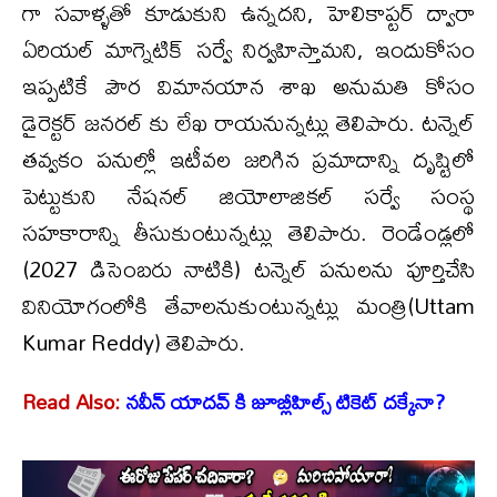
గా సవాళ్ళతో కూడుకుని ఉన్నదని, హెలికాప్టర్ ద్వారా
ఏరియల్ మాగ్నెటిక్ సర్వే నిర్వహిస్తామని, ఇందుకోసం
ఇప్పటికే పౌర విమానయాన శాఖ అనుమతి కోసం
డైరెక్టర్ జనరల్ కు లేఖ రాయనున్నట్లు తెలిపారు. టన్నెల్
తవ్వకం పనుల్లో ఇటీవల జరిగిన ప్రమాదాన్ని దృష్టిలో
పెట్టుకుని నేషనల్ జియోలాజికల్ సర్వే సంస్థ
సహకారాన్ని తీసుకుంటున్నట్లు తెలిపారు. రెండేండ్లలో
(2027 డిసెంబరు నాటికి) టన్నెల్ పనులను పూర్తిచేసి
వినియోగంలోకి తేవాలనుకుంటున్నట్లు మంత్రి(Uttam
Kumar Reddy) తెలిపారు.
Read Also:
నవీన్ యాదవ్ కి జూబ్లీహిల్స్ టికెట్ దక్కేనా?