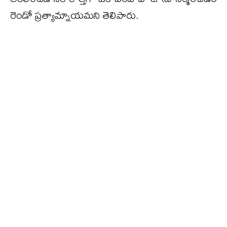
రెండో ప్రత్యామ్నాయమని తెలిపారు.