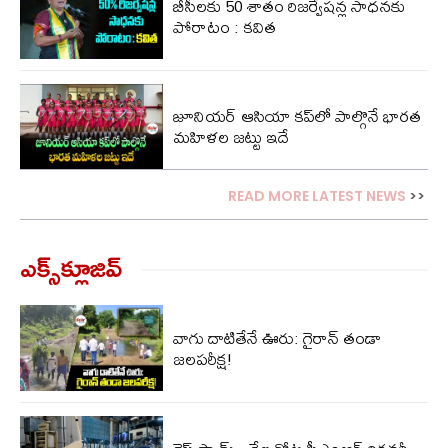
బీసీలకు 50 శాతం రిజర్వేషన్ల సాధనకు
పోరాటం : కవిత
జూనియర్ ఆసియా కప్‌లో పాల్గొనే భారత
మహిళల జట్టు ఇదే
READ MORE LATEST NEWS
>>
ఎక్స్‌క్లూజివ్‌
వాగు దాటితేనే ఊరు: గైరాన్ తండా
జలపరీక్ష!