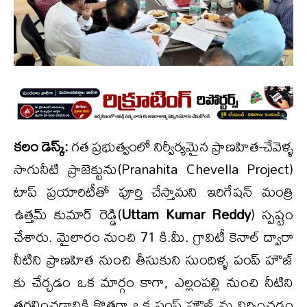
కలం డెస్క్:
గత ప్రభుత్వంలో నిర్వీర్యమైన ప్రాణహిత-చేవెళ్ళ
సాగునీటి ప్రాజెక్టును(Pranahita Chevella Project)
టాప్ ప్రయారిటీతో పూర్తి చేస్తామని ఇరిగేషన్ మంత్రి
ఉత్తమ్ కుమార్ రెడ్డి(
Uttam Kumar Reddy
) స్పష్టం
చేశారు. మైలారం నుంచి 71 కి.మీ. గ్రావిటీ కెనాల్ ద్వారా
నీటిని ప్రాణహిత నుంచి తీసుకుని సుందిళ్ళ పంప్ హౌజ్
కు చేర్చడం ఒక మార్గం కాగా, ఎల్లంపల్లి నుంచి నీటిని
తరలించడానికి కొత్తగా ఒక పంప్ హౌజ్ ను నిర్మించడం