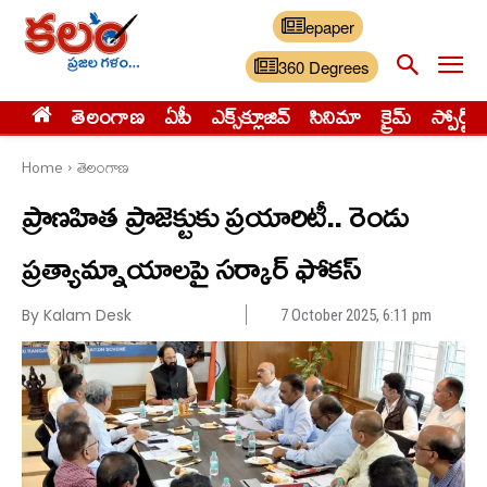
epaper
360 Degrees
తెలంగాణ
ఏపీ
ఎక్స్‌క్లూజివ్‌
సినిమా
క్రైమ్
స్పోర్ట్స్
Home
తెలంగాణ
ప్రాణహిత ప్రాజెక్టుకు ప్రయారిటీ.. రెండు
ప్రత్యామ్నాయాలపై సర్కార్ ఫోకస్
By Kalam Desk
7 October 2025, 6:11 pm