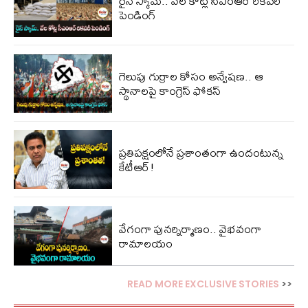
రైస్ స్కామ్.. వేల కోట్ల‌ సీఎంఆర్ రికవరీ
పెండింగ్
గెలుపు గుర్రాల కోసం అన్వేషణ.. ఆ
స్థానాలపై కాంగ్రెస్ ఫోకస్
ప్ర‌తిప‌క్షంలోనే ప్ర‌శాంతంగా ఉందంటున్న
కేటీఆర్!
వేగంగా పునర్నిర్మాణం.. వైభవంగా
రామాలయం
READ MORE EXCLUSIVE STORIES
>>