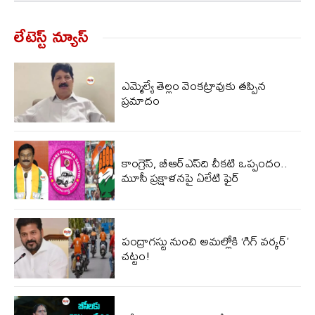
లేటెస్ట్ న్యూస్‌
ఎమ్మెల్యే తెల్లం వెంకట్రావుకు తప్పిన
ప్రమాదం
కాంగ్రెస్, బీఆర్ఎస్‌ది చీకటి ఒప్పందం..
మూసీ ప్రక్షాళనపై ఏలేటి ఫైర్
పంద్రాగస్టు నుంచి అమల్లోకి ‘గిగ్ వర్కర్’
చట్టం!