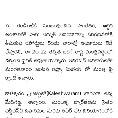
ఈ రెండింటికి సంబంధించిన సాంకేతిక, ఆర్థిక
అంశాలతో పాటు విద్యుత్ వినియోగాన్ని పరిగణనలోకి
తీసుకుని రిపోర్టులు రెండు వారాల్లో అధికారులు రెడీ
చేస్తారని, ఈ నెల 22 తర్వత జరిగే రాష్ట్ర మంత్రివర్గంలో
చర్చించి ఫైనల్ అవుతాయన్నారు. ఇరిగేషన్ అధికారులతో
మంగళవారం జరిపిన రివ్యూ మీటింగ్ లో మంత్రి పై
క్లారిటీ ఇచ్చారు.
కాళేశ్వరం ప్రాజెక్టులో(Kaleshwaram) భాగంగా ఉన్న
మేడిగడ్డ, అన్నారం, సుందిళ్ళ బ్యారేజీలను సైతం
ఎన్డీఎస్ఏ సిఫారసుల మేరకు రిపేర్ చేసి వినియోగంలోకి