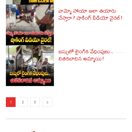
వామ్మో సోయా ఇలా త‌యారు
చేస్తారా? షాకింగ్ వీడియో వైర‌ల్‌!
బస్సులో లైంగిక వేధింపులు..
చితకబాదిన అమ్మాయి!
1
2
3