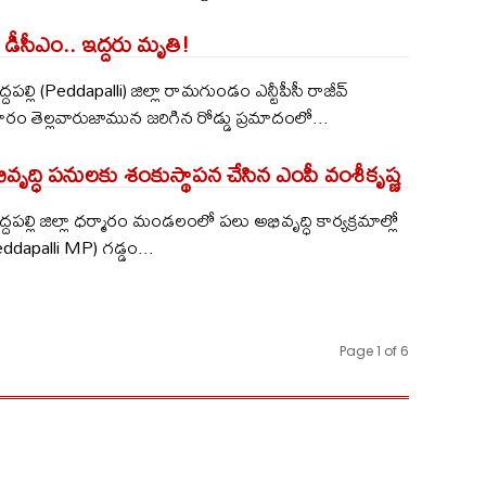
ిన డీసీఎం.. ఇద్దరు మృతి!
ెద్దపల్లి (Peddapalli) జిల్లా రామగుండం ఎన్టీపీసీ రాజీవ్
ం తెల్లవారుజామున జరిగిన రోడ్డు ప్రమాదంలో...
వృద్ధి పనులకు శంకుస్థాపన చేసిన ఎంపీ వంశీకృష్ణ
పెద్దపల్లి జిల్లా ధర్మారం మండలంలో పలు అభివృద్ధి కార్యక్రమాల్లో
Peddapalli MP) గడ్డం...
Page 1 of 6