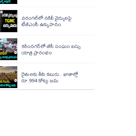
వరంగల్‌లో నకిలీ వైద్యులపై
టీజీఎంసీ ఉక్కుపాదం
కరీంనగర్‌లో బీసీ సంఘం బస్సు
యాత్ర ప్రారంభం
రైతులకు తీపి కబురు.. ఖాతాల్లో
రూ.994 కోట్లు జమ