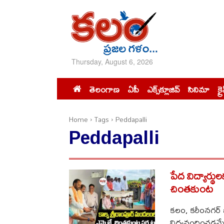
Thursday, August 6, 2026
తెలంగాణ
ఏపీ
ఎక్స్‌క్లూజివ్‌
సినిమా
క్ర
Home
Tags
Peddapalli
Peddapalli
పేద విద్యార్థుల
చింతకుంట
కలం, కరీంనగర్ బ్
విద్యనందించడమే కాం