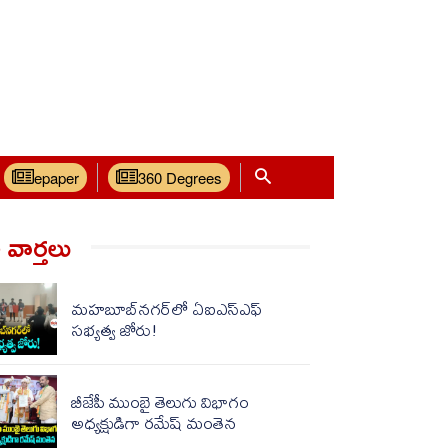
epaper
360 Degrees
వార్త‌లు
మహబూబ్‌నగర్‌లో ఏఐఎస్ఎఫ్
సభ్యత్వ జోరు!
బీజేపీ ముంబై తెలుగు విభాగం
అధ్యక్షుడిగా రమేష్ మంతెన