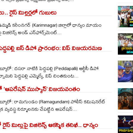
లు.. రైస్ మిల్లర్లలో గుబులు
ఉమ్మడి కరీంనగర్ (Karimnagar) జిల్లాలో ధాన్యం మాయం
పై విజిలెన్స్ అండ్ ఎన్‌ఫోర్స్‌మెంట్...
పెద్దపల్లి బస్ డిపో ప్రారంభం: విప్ విజయరమణ
ూరో: దసరా నాటికి పెద్దపల్లి (Peddapalli) ఆర్టీసీ డిపో
ామని పెద్దపల్లి ఎమ్మెల్యే, విప్ చింతకుంట...
 ‘ఆపరేషన్ ముస్కాన్’ విజయవంతం
బ్యూరో: రామగుండం (Ramagundam) పోలీస్ కమిషనరేట్
ిక వ్యవస్థ నిర్మూలనకు చేపట్టిన ఆపరేషన్...
 రైస్ మిల్లుపై విజిలెన్స్ ఆకస్మిక తనిఖీ.. ధాన్యం