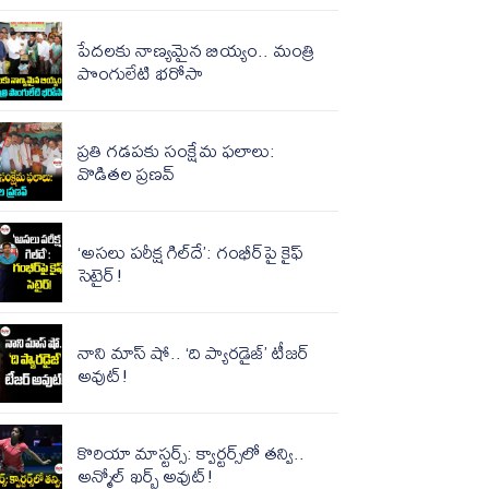
పేదలకు నాణ్యమైన బియ్యం.. మంత్రి
పొంగులేటి భరోసా
ప్రతి గడపకు సంక్షేమ ఫలాలు:
వొడితల ప్రణవ్
‘అసలు పరీక్ష గిల్‌దే’: గంభీర్‌పై కైఫ్
సెటైర్!
నాని మాస్ షో.. ‘ది ప్యారడైజ్’ టీజర్
అవుట్!
కొరియా మాస్టర్స్: క్వార్టర్స్‌లో తన్వి..
అన్మోల్ ఖర్బ్ అవుట్!