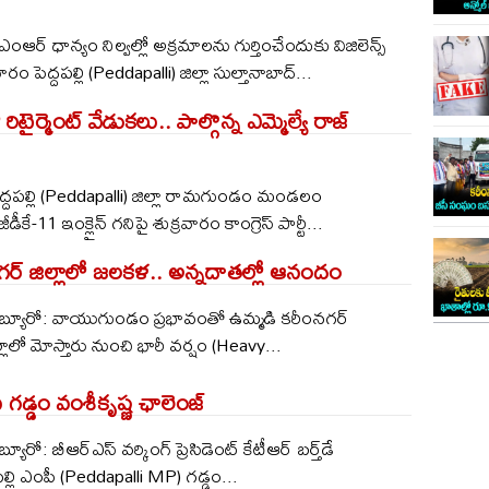
సీఎంఆర్ ధాన్యం నిల్వల్లో అక్రమాలను గుర్తించేందుకు విజిలెన్స్
ం పెద్దపల్లి (Peddapalli) జిల్లా సుల్తానాబాద్...
ిటైర్మెంట్ వేడుకలు.. పాల్గొన్న ఎమ్మెల్యే రాజ్
 పెద్దపల్లి (Peddapalli) జిల్లా రామగుండం మండలం
ీకే-11 ఇంక్లైన్ గనిపై శుక్రవారం కాంగ్రెస్ పార్టీ...
గర్ జిల్లాలో జలకళ.. అన్నదాతల్లో ఆనందం
బ్యూరో: వాయుగుండం ప్రభావంతో ఉమ్మడి కరీంనగర్
్లాలో మోస్తారు నుంచి భారీ వర్షం (Heavy...
ీ గడ్డం వంశీకృష్ణ ఛాలెంజ్
ూరో: బీఆర్ఎస్ వర్కింగ్ ప్రెసిడెంట్ కేటీఆర్ బర్త్‌డే
ల్లి ఎంపీ (Peddapalli MP) గడ్డం...