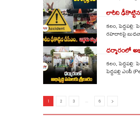
లారీని ఢీకొట్ట
కలం, పెద్దపల్లి: ప
రహదారిపై బుధవార
ధర్మారంలో అభి
కలం, పెద్దపల్లి: 
పెద్దపల్లి ఎంపీ (
...
1
2
3
6