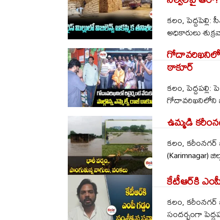
కలం, పెద్దపెల్లి: 
అధికారులు శుక్రవార
గోదావరిఖనిలో ర
ఠాకూర్
కలం, పెద్దపల్లి:
గోదావరిఖనిలోని జీడ
ఉమ్మడి కరీంన
కలం, కరీంనగర్ 
(Karimnagar) జిల
కేటీఆర్‌కి ఎంప
కలం, కరీంనగర్ బ్య
సందర్భంగా పెద్దప