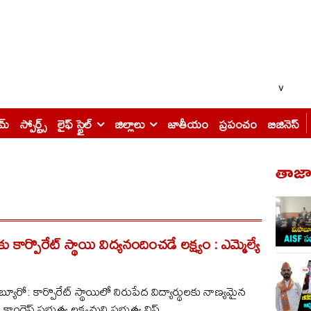
v
ైమ్
స్పోర్ట్స్
లైఫ్ స్టైల్
జిల్లాలు
జాతీయం
ప్రపంచం
బిజినెస్
తాజా 
కు కార్పొరేట్​ స్థాయి విద్యనందించడే లక్ష్యం : ఎమ్మెల్యే
యూరో: కార్పొరేట్ స్థాయిలో నిరుపేద విద్యార్థులకు నాణ్యమైన
గ్రెస్ ప్రభుత్వ లక్ష్యమని ప్రభుత్వ విప్,...