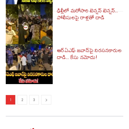
ఢిల్లీలో మరోసారి టెన్షన్ టెన్షన్..
పోలీసులపై రాళ్లతో దాడి
ఆర్ఏఎఫ్ జవాన్‌పై నిరసనకారుల
దాడి.. కేసు నమోదు!
1
2
3