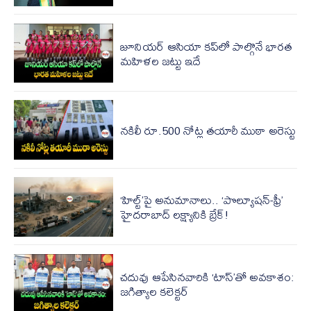
జూనియర్ ఆసియా కప్‌లో పాల్గొనే భారత
మహిళల జట్టు ఇదే
నకిలీ రూ.500 నోట్ల తయారీ ముఠా అరెస్టు
‘హిల్ట్‌’పై అనుమానాలు.. ‘పొల్యూషన్-ఫ్రీ’
హైదరాబాద్ లక్ష్యానికి బ్రేక్!
చదువు ఆపేసినవారికి ‘టాస్‌’తో అవకాశం:
జగిత్యాల కలెక్టర్