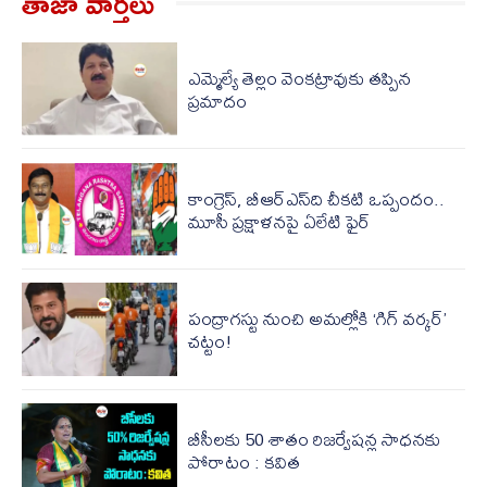
తాజా వార్త‌లు
ఎమ్మెల్యే తెల్లం వెంకట్రావుకు తప్పిన
ప్రమాదం
కాంగ్రెస్, బీఆర్ఎస్‌ది చీకటి ఒప్పందం..
మూసీ ప్రక్షాళనపై ఏలేటి ఫైర్
పంద్రాగస్టు నుంచి అమల్లోకి ‘గిగ్ వర్కర్’
చట్టం!
బీసీలకు 50 శాతం రిజర్వేషన్ల సాధనకు
పోరాటం : కవిత