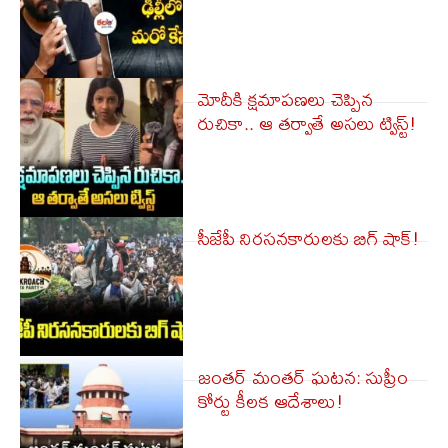
మోదీకి క్షమాపణలు చెప్పిన
రుచికా.. ఆ తర్వాతే అసలు ట్విస్ట్!
సీజేపీ నిర‌స‌న‌కారుల‌కు బిగ్‌ షాక్!
జంతర్ మంతర్ ఘటన: సుప్రీం
కోర్టు కీలక ఆదేశాలు!