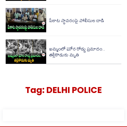
పేకాట స్థావరంపై పోలీసుల‌ దాడి
ఖమ్మంలో ఘోర రోడ్డు ప్రమాదం..
తల్లీకొడుకు మృతి
Tag:
DELHI POLICE