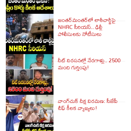
జంతర్‌మంతర్‌లో లాఠీచార్జీపై
NHRC సీరియస్.. ఢిల్లీ
పోలీసులకు నోటీసులు
నీట్ నిరసనల్లో నేరగాళ్లు.. 2500
మంది గుర్తింపు!
వాంగ్‌చుక్ దీక్ష విరమణ: సీజేపీ
చీఫ్ కీలక వ్యాఖ్యలు!