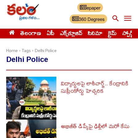
epaper
360 Degrees
తెలంగాణ
ఏపీ
ఎక్స్‌క్లూజివ్‌
సినిమా
క్రైమ్
స్పోర్ట్స్
Home
Tags
Delhi Police
Delhi Police
విద్యార్థులపై లాఠీచార్జ్.. కేంద్రానికి
సుప్రీంకోర్టు హెచ్చరిక
అభిజీత్ డిప్కేపై ఢిల్లీలో మ‌రో కేసు