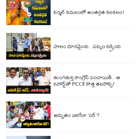
నిర్మల్ కమలంలో అంతర్గత కలకలం!
పొలం దూరమైంది.. పట్నం దిక్కైంది
తుంగతుర్తి కాంగ్రెస్‌ పంచాయితీ.. ఆ
రిపోర్ట్‌తో PCCకి కొత్త తలనొప్పి!
అద్భుతం జరిగేనా ‘సర్’?