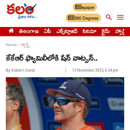
epaper
360 Degrees
తెలంగాణ
ఏపీ
ఎక్స్‌క్లూజివ్‌
సినిమా
క్రైమ్
స్పోర్ట్స్
Home
స్పోర్ట్స్‌
కేకేఆర్ ఫ్యామిలీలోకి షేన్ వాట్సన్..
By Kalam Desk
13 November 2025, 6:54 pm