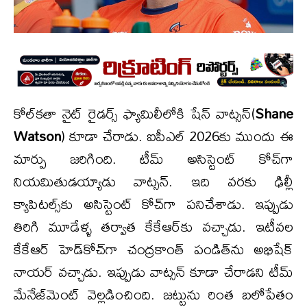
కోల్‌కతా నైట్ రైడర్స్ ఫ్యామిలీలోకి షేన్ వాట్సన్(
Shane
Watson
) కూడా చేరాడు. ఐపీఎల్ 2026కు ముందు ఈ
మార్పు జరిగింది. టీమ్ అసిస్టెంట్ కోచ్‌గా
నియమితుడయ్యాడు వాట్సన్. ఇది వరకు ఢిల్లీ
క్యాపిటల్స్‌కు అసిస్టెంట్ కోచ్‌గా పనిచేశాడు. ఇప్పుడు
తిరిగి మూడేళ్ళ తర్వాత కేకేఆర్‌కు వచ్చాడు. ఇటీవల
కేకేఆర్ హెడ్‌కోచ్‌గా చంద్రకాంత్ పండిత్‌ను అభిషేక్
నాయర్ వచ్చాడు. ఇప్పుడు వాట్సన్ కూడా చేరాడని టీమ్
మేనేజ్‌మెంట్ వెల్లడించింది. జట్టును రింత బలోపేతం