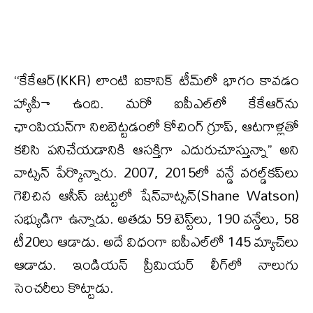
‘‘కేకేఆర్(KKR) లాంటి ఐకానిక్ టీమ్‌లో భాగం కావడం
హ్యాపీా ఉంది. మరో ఐపీఎల్‌లో కేకేఆర్‌ను
ఛాంపియన్‌గా నిలబెట్టడంలో కోచింగ్ గ్రూప్, ఆటగాళ్లతో
కలిసి పనిచేయడానికి ఆసక్తిగా ఎదురుచూస్తున్నా’’ అని
వాట్సన్ పేర్కొన్నారు. 2007, 2015లో వన్డే వరల్డ్‌కప్‌లు
గెలిచిన ఆసీస్‌ జట్టులో షేన్‌వాట్సన్‌(Shane Watson)
సభ్యుడిగా ఉన్నాడు. అతడు 59 టెస్ట్‌లు, 190 వన్డేలు, 58
టీ20లు ఆడాడు. అదే విధంగా ఐపీఎల్‌లో 145 మ్యాచ్‌లు
ఆడాడు. ఇండియన్‌ ప్రీమియర్‌ లీగ్‌లో నాలుగు
సెంచరీలు కొట్టాడు.