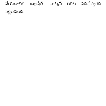
చేయడానికి అభిషేక్, వాట్సన్ కలిసి పనిచేస్తారని
వెల్లించింది.