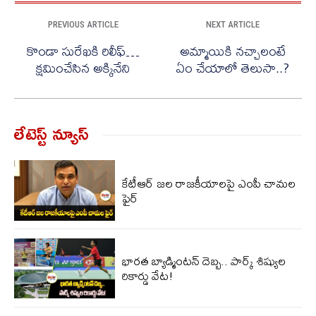
PREVIOUS ARTICLE
NEXT ARTICLE
కొండా సురేఖకి రిలీఫ్…
అమ్మాయికి నచ్చాలంటే
క్షమించేసిన అక్కినేని
ఏం చేయాలో తెలుసా..?
లేటెస్ట్ న్యూస్‌
కేటీఆర్ జల రాజకీయాలపై ఎంపీ చామల
ఫైర్
భారత బ్యాడ్మింటన్ దెబ్బ.. పార్క్ శిష్యుల
రికార్డు వేట!