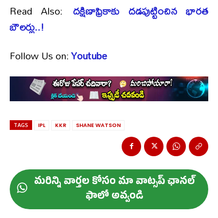
Read Also:
దక్షిణాఫ్రికాకు దడపుట్టించిన భారత
బౌలర్లు..!
Follow Us on:
Youtube
TAGS
IPL
KKR
SHANE WATSON
మ‌రిన్ని వార్త‌ల కోసం మా వాట్స‌ప్ ఛాన‌ల్
ఫాలో అవ్వండి