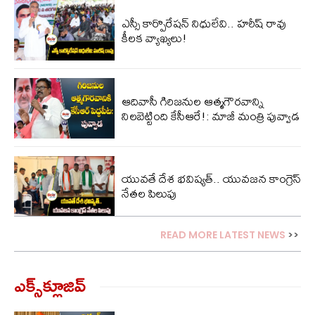
ఎస్సీ కార్పొరేషన్ నిధులేవి.. హరీష్ రావు
కీలక వ్యాఖ్యలు!
ఆదివాసీ గిరిజనుల ఆత్మగౌరవాన్ని
నిలబెట్టింది కేసీఆరే!: మాజీ మంత్రి పువ్వాడ
యువతే దేశ భవిష్యత్.. యువజన కాంగ్రెస్
నేతల పిలుపు
READ MORE LATEST NEWS
>>
ఎక్స్‌క్లూజివ్‌