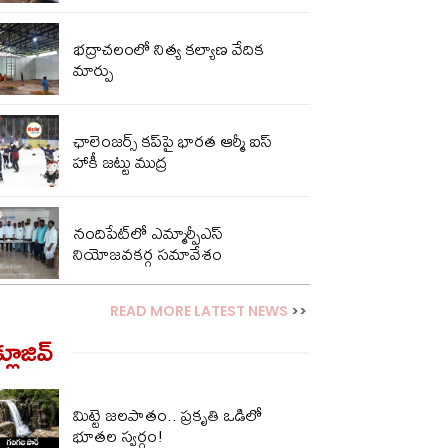
భద్రాచలంలో నిత్య కల్యాణ వేదిక
మార్పు
ఛాలెంజర్స్ కప్‌పై భారత ఆర్మీ ఐస్
హాకీ జట్టు ముద్ర
నందిపేట్‌లో ఎమ్మార్పీఎస్
నియోజవకర్గ సమావేశం
READ MORE LATEST NEWS
>>
్లూజివ్‌
మిట్టె జలపాతం.. ప్రకృతి ఒడిలో
భూతల స్వర్గం!