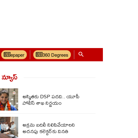
epaper
360 Degrees
్ న్యూస్‌
అస్మితకు DSP పదవి.. యూపీ
పోలీస్ శాఖ నిర్ణయం
అక్రమ బదిలీ నిలిపివేయాలని
అదనపు కలెక్టర్‌కు వినతి