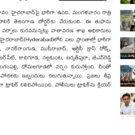
రభావం హైదరాబాద్‌పై భారీగా ఉంది. మంగళవారం రాత్రి
ికి తెలంగాణ బోర్డర్‌కు చేరుకుంది. ఈ తుఫాను
 వర్షాలు కురవనున్నట్లు వాతావరణ శాఖ అధికారులు
ైదరాబాద్‌(Hyderabad)లోని పలు ప్రాంతాల్లో భారీగా
 నానక్‌రాంగుడ, ముషీరాబాద్, ఆర్టీసీ క్రాస్ రోడ్స్,
పేట్, కాచిగూడ, నల్లకుంట, బర్కత్‌పురా, బీఎన్‌రెడ్డి
లింగంపల్లి, దోమలగూడలో వర్షం కురుస్తోంది. దీంతో
ోకలకు ఇబ్బందులు కలుగుతున్నాయి. ప్రజలు తీవ్ర
ట్రాఫిక్ నిలిచిపోయింది. పోలీసులు ట్రాఫిక్‌ను క్లియర్