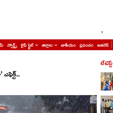
v
ైమ్
స్పోర్ట్స్
లైఫ్ స్టైల్
జిల్లాలు
జాతీయం
ప్రపంచం
బిజినెస్
లేటెస్ట
ఫెక్ట్..