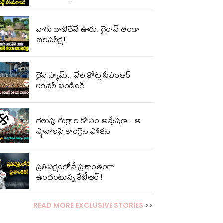
వాగు దాటితేనే ఊరు: గైరాన్ తండా
జలపరీక్ష!
రైస్ స్కామ్.. వేల కోట్ల‌ సీఎంఆర్
రికవరీ పెండింగ్
గెలుపు గుర్రాల కోసం అన్వేషణ.. ఆ
స్థానాలపై కాంగ్రెస్ ఫోకస్
ప్ర‌తిప‌క్షంలోనే ప్ర‌శాంతంగా
ఉందంటున్న కేటీఆర్!
READ MORE EXCLUSIVE STORIES
>>