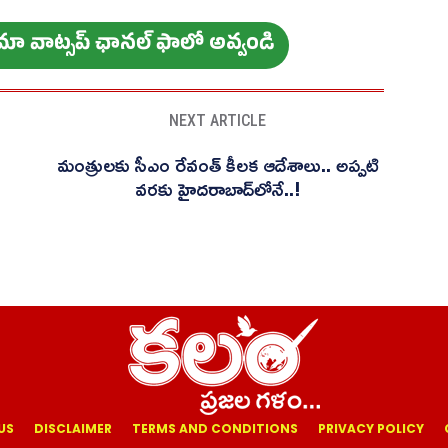
ం మా వాట్స‌ప్ ఛాన‌ల్ ఫాలో అవ్వండి
NEXT ARTICLE
:
మంత్రులకు సీఎం రేవంత్ కీలక ఆదేశాలు.. అప్పటి
వరకు హైదరాబాద్‌లోనే..!
US
DISCLAIMER
TERMS AND CONDITIONS
PRIVACY POLICY