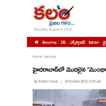
Saturday, August 8, 2026
తెలంగాణ
ఏపీ
ఎక్స్‌క్లూజివ్‌
సినిమా
క్ర
Home
తెలంగాణ
హైదరాబాద్‌లో మొదలైన ‘మొంథా’ ఎ
By Kalam Desk
29 October 2025, 10:01 am