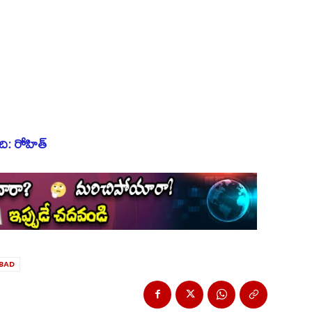
ి: రోహిత్
BAD