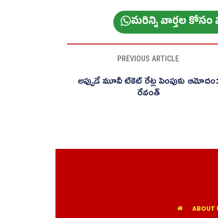
మ‌రిన్ని వార్త‌ల కోస
PREVIOUS ARTICLE
అప్పుడే మూవీ టికెట్ రేట్ల పెంపుకు ఆమోదం
రేవంత్
ABOUT 