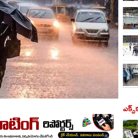
ఎక్స్‌క