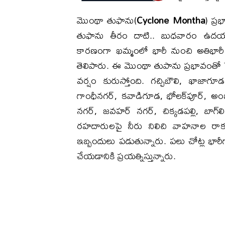
మొంథా తుఫాను(
Cyclone Montha
) ప్
తుఫాను తీరం దాటి.. బుధవారం ఉదయాన
కారణంగా ఖమ్మంలో భారీ నుంచి అతిభారీ
తెలిపారు. ఈ మొంథా తుపాను ప్రభావంతో హ
వర్షం కురుస్తోంది. గచ్చిబౌలి, ఖాజాగూడ,
గాంధీనగర్, కవాడిగూడ, భోలక్‌పూర్, అంబర్‌
నగర్, జవహర్ నగర్, చిక్కడపల్లి, బాగ్‌
రహదారులపై నీరు నిలిచి వాహనాల రాకప
ఇబ్బందులు పడుతున్నారు. పలు చోట్ల భారీగా 
చేయడానికి ప్రయత్నిస్తున్నారు.