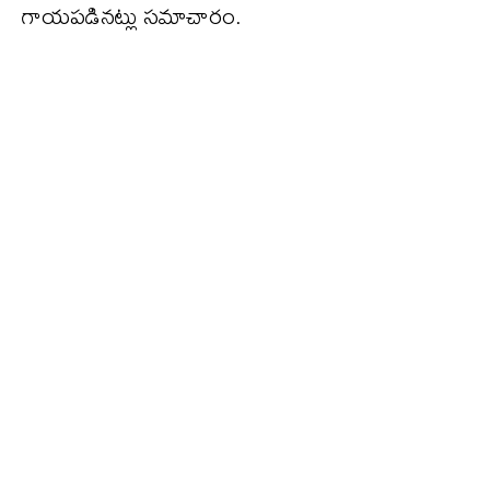
గాయపడినట్లు సమాచారం.