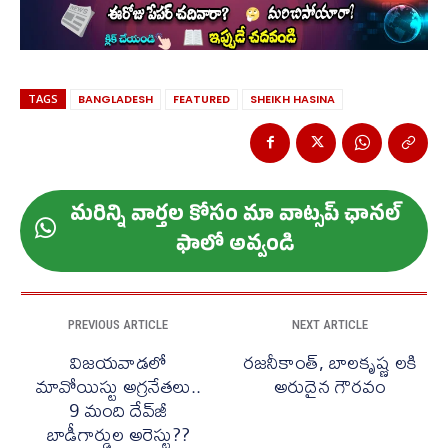
TAGS
BANGLADESH
FEATURED
SHEIKH HASINA
మ‌రిన్ని వార్త‌ల కోసం మా వాట్స‌ప్ ఛాన‌ల్
ఫాలో అవ్వండి
PREVIOUS ARTICLE
NEXT ARTICLE
విజయవాడలో
రజనీకాంత్, బాలకృష్ణ లకి
మావోయిస్టు అగ్రనేతలు..
అరుదైన గౌరవం
9 మంది దేవ్‌జీ
బాడీగార్డుల అరెస్టు??