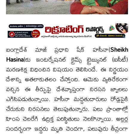
బంగ్లాదేశ్‌ మాజీ ప్రధాని షేక్‌ హసీనా‌(
Sheikh
Hasina
)కు ఇంటర్నేషనల్‌ క్రైమ్స్‌ ట్రైబ్యునల్‌ (ఐసీటీ)
మరణశిక్ష విధించిన విషయం తెలిసిందే. ఈ నిర్ణయం
దేశాన్ని అతలాకుతలం చేస్తోంది. ఆమెకు వ్యతిరేకంగా
వచ్చిన ఈ తీర్పుపై దేశవ్యాప్తంగా నిరసన జ్వాలలు
ఎగిసిపడుతున్నాయి. హసీనా మద్దతుదారులు రోడ్లపైకి
చేరుకుని నిరసనలు తెలుపుతున్నారు. పలు ప్రాంతాల్లో
హింస చెలరేగి ఉద్రిక్త పరిస్థితులు నెలకొన్నాయి. అల్లర్ల
సందర్భంగా ఇద్దరు మృతి చెందగా, పలువురు తీవ్రంగా