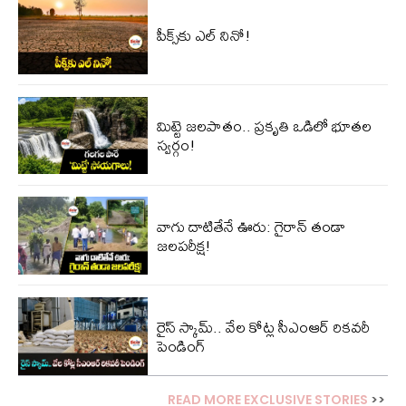
పీక్స్‌కు ఎల్‌ నినో!
మిట్టె జలపాతం.. ప్రకృతి ఒడిలో భూతల
స్వర్గం!
వాగు దాటితేనే ఊరు: గైరాన్ తండా
జలపరీక్ష!
రైస్ స్కామ్.. వేల కోట్ల‌ సీఎంఆర్ రికవరీ
పెండింగ్
READ MORE EXCLUSIVE STORIES
>>