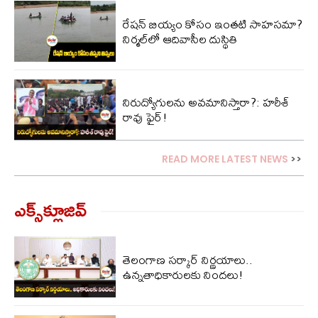
రేషన్ బియ్యం కోసం ఇంతటి సాహసమా?
నిర్మల్‌లో ఆదివాసీల దుస్థితి
నిరుద్యోగులను అవమానిస్తారా?: హరీశ్
రావు ఫైర్!
READ MORE LATEST NEWS
>>
ఎక్స్‌క్లూజివ్‌
తెలంగాణ సర్కార్ నిర్ణయాలు..
ఉన్నతాధికారులకు నిందలు!