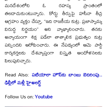
మనదేశంలోని ఓ రహస్య ప్రాంతంలో
తలదాచుకుంటున్నారు. కోర్టు తీర్పుపై హసీనా తీవ్ర
ఆగ్రహం వ్యక్తం చేస్తూ, “ఇది రాజకీయ కుట్ర. ప్రజాస్వామ్య
విరుద్ధ నిర్ణయం” అని వ్యాఖ్యానించారు. తనకు
అన్యాయంగా శిక్ష పడేలా తాత్కాలిక ప్రభుత్వం కుట్ర
పన్నిందని ఆరోపించారు. ఈ నేపథ్యంలో ఆమె పార్టీ
కార్యకర్తలకు దేశవ్యాప్తంగా విస్తృత ఆందోళనలకు
పిలుపునిచ్చారు.
Read Also:
పటియాలా హౌస్‌కు బాంబు బెదిరింపు..
ఢిల్లీలో మళ్లీ హైఅలర్ట్
Follow Us on:
Youtube