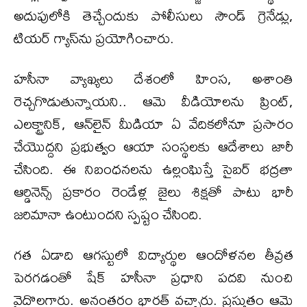
అదుపులోకి తెచ్చేందుకు పోలీసులు సౌండ్ గ్రెనేడ్లు,
టియర్‌ గ్యాస్‌ను ప్రయోగించారు.
హసీనా వ్యాఖ్యలు దేశంలో హింస, అశాంతి
రెచ్చగొడుతున్నాయని.. ఆమె వీడియోలను ప్రింట్,
ఎలక్ట్రానిక్, ఆన్‌లైన్‌ మీడియా ఏ వేదికలోనూ ప్రసారం
చేయొద్దని ప్రభుత్వం ఆయా సంస్థలకు ఆదేశాలు జారీ
చేసింది. ఈ నిబంధనలను ఉల్లంఘిస్తే సైబర్‌ భద్రతా
ఆర్డినెన్స్‌ ప్రకారం రెండేళ్ల జైలు శిక్షతో పాటు భారీ
జరిమానా ఉంటుందని స్పష్టం చేసింది.
గత ఏడాది ఆగస్టులో విద్యార్థుల ఆందోళనల తీవ్రత
పెరగడంతో షేక్‌ హసీనా ప్రధాని పదవి నుంచి
వైదొలగారు. అనంతరం భారత్ వచ్చారు. ప్రస్తుతం ఆమె