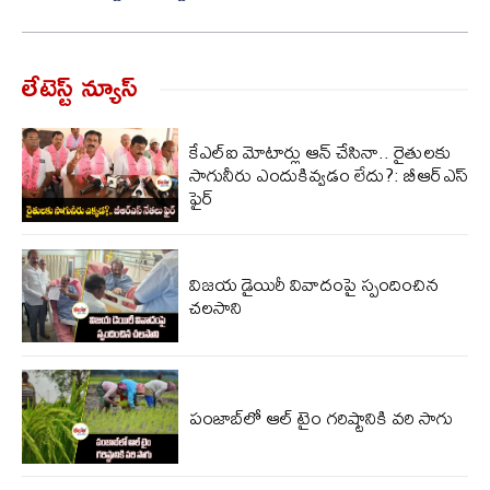
లేటెస్ట్ న్యూస్‌
కేఎల్ఐ మోటార్లు ఆన్ చేసినా.. రైతులకు
సాగునీరు ఎందుకివ్వడం లేదు?: బీఆర్ఎస్
ఫైర్
విజ‌య డైయిరీ వివాదంపై స్పందించిన
చ‌ల‌సాని
పంజాబ్‌లో ఆల్ టైం గరిష్టానికి వరి సాగు