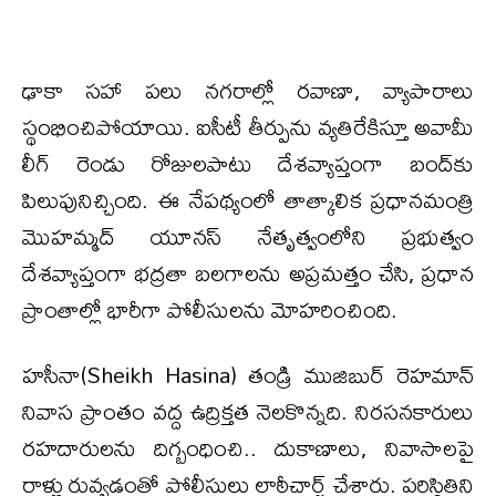
ఢాకా సహా పలు నగరాల్లో రవాణా, వ్యాపారాలు
స్థంభించిపోయాయి. ఐసీటీ తీర్పును వ్యతిరేకిస్తూ అవామీ
లీగ్‌ రెండు రోజులపాటు దేశవ్యాప్తంగా బంద్‌కు
పిలుపునిచ్చింది. ఈ నేపథ్యంలో తాత్కాలిక ప్రధానమంత్రి
మొహమ్మద్‌ యూనస్‌ నేతృత్వంలోని ప్రభుత్వం
దేశవ్యాప్తంగా భద్రతా బలగాలను అప్రమత్తం చేసి, ప్రధాన
ప్రాంతాల్లో భారీగా పోలీసులను మోహరించింది.
హసీనా(Sheikh Hasina) తండ్రి ముజిబుర్ రెహమాన్
నివాస ప్రాంతం వద్ద ఉద్రిక్తత నెలకొన్నది. నిరసనకారులు
రహదారులను దిగ్బంధించి.. దుకాణాలు, నివాసాలపై
రాళ్లు రువ్వడంతో పోలీసులు లాఠీచార్జ్ చేశారు. పరిస్థితిని