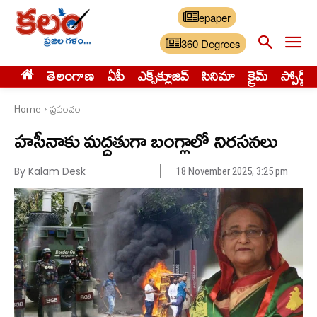
epaper
360 Degrees
తెలంగాణ
ఏపీ
ఎక్స్‌క్లూజివ్‌
సినిమా
క్రైమ్
స్పోర్ట్స్
Home
ప్రపంచం
హసీనాకు మద్దతుగా బంగ్లాలో నిరసనలు
By Kalam Desk
18 November 2025, 3:25 pm