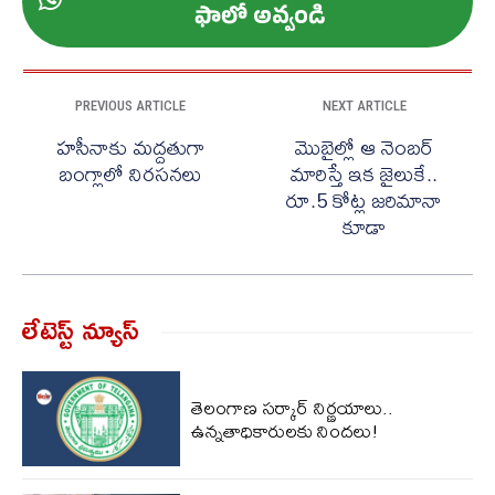
ఫాలో అవ్వండి
PREVIOUS ARTICLE
NEXT ARTICLE
హసీనాకు మద్దతుగా
మొబైల్లో ఆ నెంబర్
బంగ్లాలో నిరసనలు
మారిస్తే ఇక జైలుకే..
రూ.5 కోట్ల జరిమానా
కూడా
లేటెస్ట్ న్యూస్‌
తెలంగాణ సర్కార్ నిర్ణయాలు..
ఉన్నతాధికారులకు నిందలు!