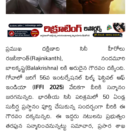
ప్రముఖ దక్షిణాది సినీ హీరోలు
రజనీకాంత్(Rajinikanth), నందమూరి
బాలకృష్ణ(Balakrishna) లకి అరుదైన గౌరవం దక్కింది.
గోవాలో జరిగే 56వ ఇంటర్నేషనల్‌ ఫిల్మ్‌ ఫెస్టివల్‌ ఆఫ్‌
ఇండియా (
IFFI 2025
) వేదికగా వీరికి సన్మానం
జరగనున్నది. భారతీయ సినీ పరిశ్రమలో 50 ఏండ్ల
సుదీర్ఘ ప్రస్థానం పూర్తి చేసుకున్న సందర్భంగా వీరికి ఈ
గౌరవం దక్కనున్నది. ఈ ఇద్దరు నటులను ప్రభుత్వం
తరఫున సన్మానించనున్నట్టు సమాచార, ప్రసార శాఖ