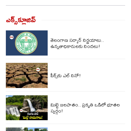
ఎక్స్‌క్లూజివ్‌
తెలంగాణ సర్కార్ నిర్ణయాలు..
ఉన్నతాధికారులకు నిందలు!
పీక్స్‌కు ఎల్‌ నినో!
మిట్టె జలపాతం.. ప్రకృతి ఒడిలో భూతల
స్వర్గం!