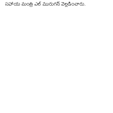
సహాయ మంత్రి ఎల్ మురుగన్ వెల్లడించారు.