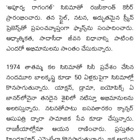
‘అపూర్వ రాగంగళ్’ సినిమాతో రజనీకాంత్ కెరీర్
ప్రారంభించారు. తన స్టైల్, నటన, అద్భుతమైన స్క్రీన్
ప్రెజెన్స్‌తో ప్రపంచవ్యాప్తంగా ఫ్యాన్స్‌ను సంపాదించారు.
ఆధ్యాత్మికత, సాదాసీదా జీవన విధానాన్ని పాటించి
ఎందరో అభిమానులను సొంతం చేసుకున్నారు.
1974 తాతమ్మ కల సినిమాతో సినీ ప్రవేశం చేసిన
నందమూరి బాలకృష్ణ కూడా 50 ఏళ్లకుపైగా సినిమాల్లో
కొనసాగుతున్నారు. యాక్షన్, డ్రామా, బయోపిక్స్ ఏ
జానర్‌లోనైనా తనదైన శైలిలో నటిస్తూ అభిమానులను
అలరిస్తున్నారు. నటనతోపాటు బసవతారకం క్యాన్సర్‌
ఆసుపత్రి ద్వారా సామాజిక సేవ కూడా చేస్తున్నారు.
రాజకీయాల్లోనూ ఆయన రాణించారు. ప్రస్తుతం
హిందూపూర్ ఎమ్మెల్యేగా కొనసాగుతున్నారు. ఇక ఆయన