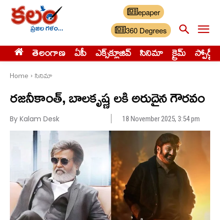
epaper
360 Degrees
తెలంగాణ
ఏపీ
ఎక్స్‌క్లూజివ్‌
సినిమా
క్రైమ్
స్పోర్ట్స్
Home
సినిమా
రజనీకాంత్, బాలకృష్ణ లకి అరుదైన గౌరవం
By Kalam Desk
18 November 2025, 3:54 pm