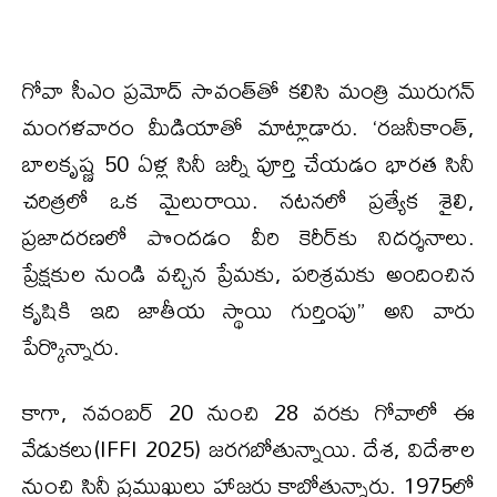
గోవా సీఎం ప్రమోద్ సావంత్‌తో కలిసి మంత్రి మురుగన్
మంగళవారం మీడియాతో మాట్లాడారు. ‘రజనీకాంత్,
బాలకృష్ణ 50 ఏళ్ల సినీ జర్నీ పూర్తి చేయడం భారత సినీ
చరిత్రలో ఒక మైలురాయి. నటనలో ప్రత్యేక శైలి,
ప్రజాదరణలో పొందడం వీరి కెరీర్‌కు నిదర్శనాలు.
ప్రేక్షకుల నుండి వచ్చిన ప్రేమకు, పరిశ్రమకు అందించిన
కృషికి ఇది జాతీయ స్థాయి గుర్తింపు” అని వారు
పేర్కొన్నారు.
కాగా, నవంబర్ 20 నుంచి 28 వరకు గోవాలో ఈ
వేడుకలు(IFFI 2025) జరగబోతున్నాయి. దేశ, విదేశాల
నుంచి సినీ ప్రముఖులు హాజరు కాబోతున్నారు. 1975లో