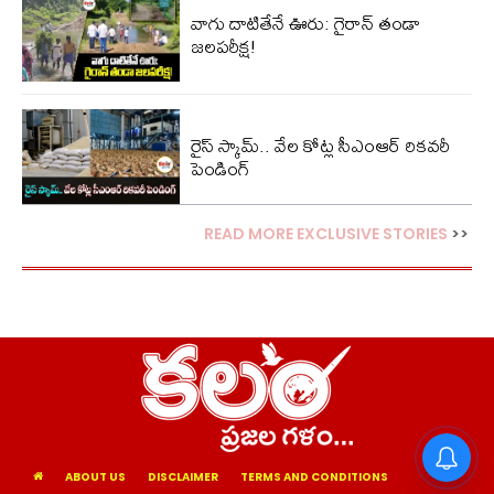
వాగు దాటితేనే ఊరు: గైరాన్ తండా
జలపరీక్ష!
రైస్ స్కామ్.. వేల కోట్ల‌ సీఎంఆర్ రికవరీ
పెండింగ్
READ MORE EXCLUSIVE STORIES
>>
ABOUT US
DISCLAIMER
TERMS AND CONDITIONS