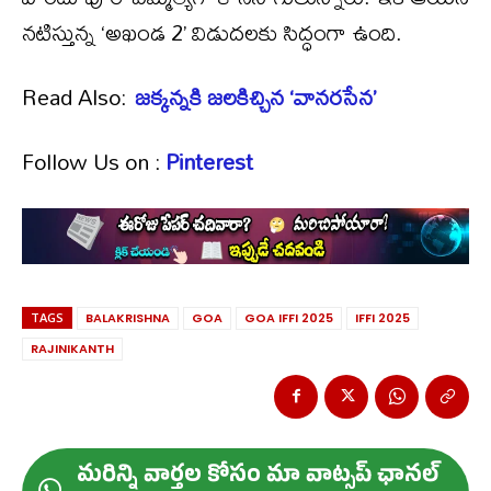
నటిస్తున్న ‘అఖండ 2’ విడుదలకు సిద్ధంగా ఉంది.
Read Also:
జక్కన్నకి జలకిచ్చిన ‘వానరసేన’
Follow Us on :
Pinterest
TAGS
BALAKRISHNA
GOA
GOA IFFI 2025
IFFI 2025
RAJINIKANTH
మ‌రిన్ని వార్త‌ల కోసం మా వాట్స‌ప్ ఛాన‌ల్