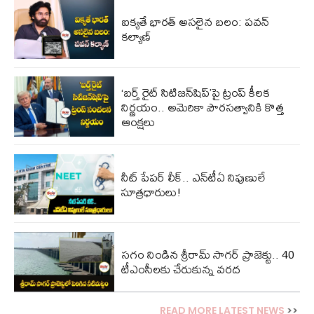
ఐక్యతే భారత్ అసలైన బలం: పవన్
కల్యాణ్
‘బర్త్ రైట్ సిటిజన్‌షిప్‌‌‌’పై ట్రంప్ కీలక
నిర్ణయం.. అమెరికా పౌరసత్వానికి కొత్త
ఆంక్షలు
నీట్ పేపర్ లీక్.. ఎన్‌టీఏ నిపుణులే
సూత్రధారులు!
సగం నిండిన శ్రీరామ్ సాగర్ ప్రాజెక్టు.. 40
టీఎంసీలకు చేరుకున్న వరద
READ MORE LATEST NEWS
>>