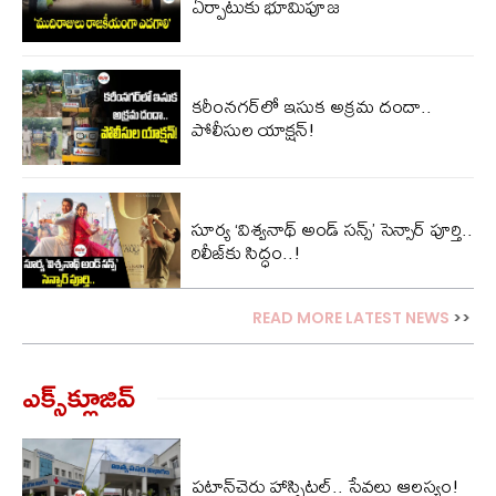
ఏర్పాటుకు భూమిపూజ
కరీంనగర్‌లో ఇసుక అక్రమ దందా..
పోలీసుల యాక్షన్​!
సూర్య ‘విశ్వనాథ్ అండ్ సన్స్’ సెన్సార్ పూర్తి..
రిలీజ్‌కు సిద్ధం..!
READ MORE LATEST NEWS
>>
ఎక్స్‌క్లూజివ్‌
పటాన్‌చెరు హాస్పిటల్.. సేవలు ఆలస్యం!