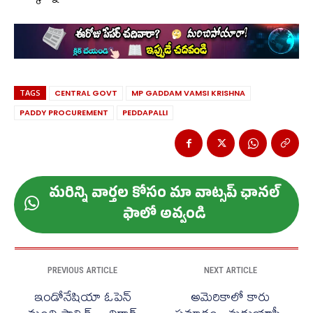
TAGS
CENTRAL GOVT
MP GADDAM VAMSI KRISHNA
PADDY PROCUREMENT
PEDDAPALLI
మ‌రిన్ని వార్త‌ల కోసం మా వాట్స‌ప్ ఛాన‌ల్
ఫాలో అవ్వండి
PREVIOUS ARTICLE
NEXT ARTICLE
ఇండోనేషియా ఓపెన్
అమెరికాలో కారు