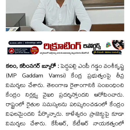
కలం, కరీంనగర్ బ్యూరో :
పెద్దపల్లి ఎంపీ గడ్డం వంశీకృష్ణ
(MP Gaddam Vamsi) కేంద్ర ప్రభుత్వంపై తీవ్ర
విమర్శలు చేశారు. తెలంగాణ రైతాంగానికి సంబంధించి
కేంద్రం నిర్లక్ష్య వైఖరి ప్రదర్శిస్తోందని ఆరోపించారు.
రాష్ట్రంలో రైతుల సమస్యలను పరిష్కరించడంలో కేంద్రం
విఫలమైందని పేర్కొన్నారు. కాళేశ్వరం ప్రాజెక్టుపై కూడా
విమర్శలు చేశారు. కేసీఆర్, కేటీఆర్ నాయకత్వంలో