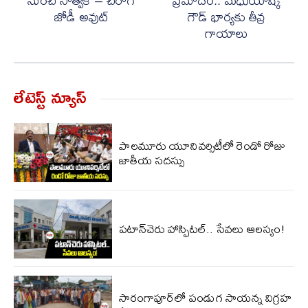
నుంచి సాత్విక్ – చిరాగ్
ప్రమాదం.. మధుయాష్కీ
జోడీ అవుట్
గౌడ్ భార్యకు తీవ్ర
గాయాలు
లేటెస్ట్ న్యూస్‌
పాలమూరు యూనివర్సిటీలో రెండో రోజు
జాతీయ సదస్సు
పటాన్‌చెరు హాస్పిటల్.. సేవలు ఆలస్యం!
సారంగాపూర్‌లో పండుగ సాయన్న విగ్రహ