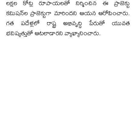
లక్షల కోట్ల రూపాయలతో నిర్మించిన ఈ ప్రాజెక్టు
కమిషన్‌ల ప్రాజెక్టుగా మారిందని ఆయన ఆరోపించారు.
గత పదేళ్లలో రాష్ట్ర అభివృద్ధి పేరుతో యువత
భవిష్యత్తుతో ఆటలాడారని వ్యాఖ్యానించారు.