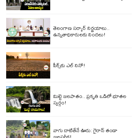
తెలంగాణ సర్కార్ నిర్ణయాలు..
ఉన్నతాధికారులకు నిందలు!
పీక్స్‌కు ఎల్‌ నినో!
మిట్టె జలపాతం.. ప్రకృతి ఒడిలో భూతల
స్వర్గం!
వాగు దాటితేనే ఊరు: గైరాన్ తండా
జలపరీక్ష!