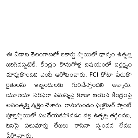
ఈ ఏడాది తెలంగాణలో రికార్డు స్థాయిలో ధాన్యం ఉత్పత్తి
జరిగినప్పటికీ, కేంద్రం కొనుగోళ్ల విషయంలో నిర్లక్ష్యం
చూపుతోందని ఎంపీ ఆరోపించారు. FCI కోటా పేరుతో
రైతులను ఇబ్బందులకు గురిచేస్తోందని అన్నారు.
యూరియా సరఫరా సమస్యపై కూడా ఆయన కేంద్రంపై
అసంతృప్తి వ్యక్తం చేశారు. రామగుండం ఫర్టిలైజర్ ప్లాంట్
పూర్తిస్థాయిలో పనిచేయకపోవడం వల్ల ఉత్పత్తి తగ్గిందని,
దీనిపై పలుమార్లు లేఖలు రాసినా స్పందన లేదని
పేర్కొన్నారు.