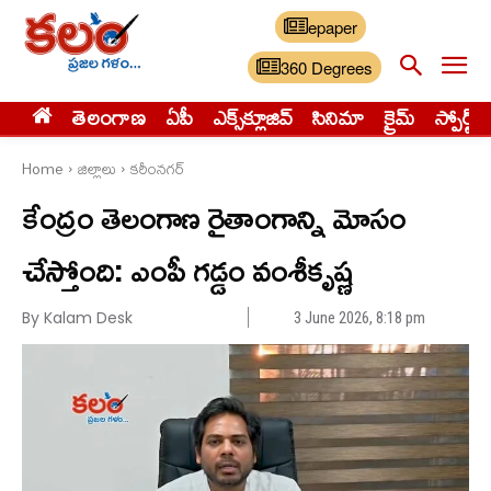
epaper
360 Degrees
తెలంగాణ
ఏపీ
ఎక్స్‌క్లూజివ్‌
సినిమా
క్రైమ్
స్పోర్ట్స్
Home
జిల్లాలు
కరీంనగర్
కేంద్రం తెలంగాణ రైతాంగాన్ని మోసం
చేస్తోంది: ఎంపీ గడ్డం వంశీకృష్ణ
By Kalam Desk
3 June 2026, 8:18 pm