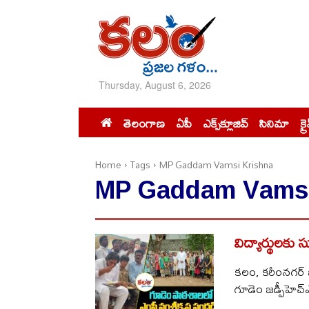
Thursday, August 6, 2026
తెలంగాణ
ఏపీ
ఎక్స్‌క్లూజివ్‌
సినిమా
క్ర
Home
Tags
MP Gaddam Vamsi Krishna
MP Gaddam Vamsi
విద్యార్థులకు 
కలం, కరీంనగర్ బ
గూడెం జడ్పీహెచ్ఎస