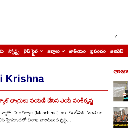
v
ైమ్
స్పోర్ట్స్
లైఫ్ స్టైల్
జిల్లాలు
జాతీయం
ప్రపంచం
బిజినెస్
తాజా 
 Krishna
స్కూల్ బ్యాగులు పంపిణీ చేసిన ఎంపీ వంశీకృష్ణ
్యూరో: మంచిర్యాల (Mancherial) జిల్లా దండేపల్లి మండలం
్ హైస్కూల్‌లో విశాఖ చారిటబుల్ ట్రస్ట్...