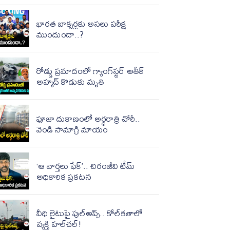
భారత బాక్సర్లకు అసలు పరీక్ష
ముందుందా..?
రోడ్డు ప్రమాదంలో గ్యాంగ్‌స్టర్ అతీక్
అహ్మద్ కొడుకు మృతి
పూజా దుకాణంలో అర్ధరాత్రి చోరీ..
వెండి సామాగ్రి మాయం
‘ఆ వార్తలు ఫేక్’.. చిరంజీవి టీమ్
అధికారిక ప్రకటన
వీధి లైటుపై పుల్‌అప్స్‌.. కోల్‌కతాలో
వ్యక్తి హల్‌చల్!