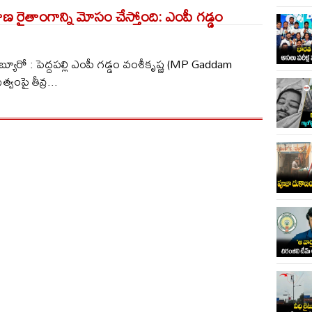
ాణ రైతాంగాన్ని మోసం చేస్తోంది: ఎంపీ గడ్డం
్యూరో : పెద్దపల్లి ఎంపీ గడ్డం వంశీకృష్ణ (MP Gaddam
త్వంపై తీవ్ర...