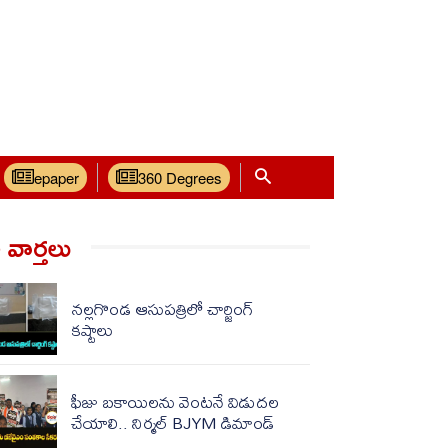
epaper
360 Degrees
వార్త‌లు
నల్లగొండ ఆసుపత్రిలో చార్జింగ్
కష్టాలు
ఫీజు బకాయిలను వెంటనే విడుదల
చేయాలి.. నిర్మల్ BJYM డిమాండ్