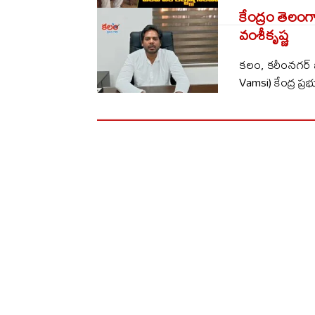
కేంద్రం తెలంగ
వంశీకృష్ణ
కలం, కరీంనగర్ బ
Vamsi) కేంద్ర ప్రభు