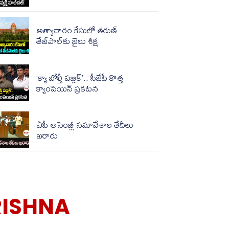
అత్యాచారం కేసులో తరుణ్
తేజ్‌పాల్‌కు జైలు శిక్ష
‘క్యా బోల్తీ పబ్లిక్’.. సీజేపీ కొత్త
క్యాంపెయిన్ ప్రకటన
ఏపీ అసెంబ్లీ సమావేశాల తేదీలు
ఖరారు
RISHNA