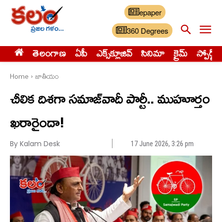
epaper
360 Degrees
తెలంగాణ
ఏపీ
ఎక్స్‌క్లూజివ్‌
సినిమా
క్రైమ్
స్పోర్ట్స్
Home
జాతీయం
చీలిక దిశగా సమాజ్‌వాదీ పార్టీ.. ముహూర్తం
ఖరారైందా!
By Kalam Desk
17 June 2026, 3:26 pm