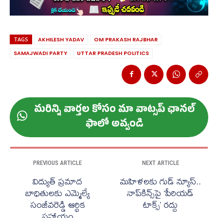
TAGS
AKHILESH YADAV
OM PRAKASH RAJBHAR
SAMAJWADI PARTY
UTTAR PRADESH POLITICS
మ‌రిన్ని వార్త‌ల కోసం మా వాట్స‌ప్ ఛాన‌ల్
ఫాలో అవ్వండి
PREVIOUS ARTICLE
NEXT ARTICLE
విద్యుత్ ప్రమాద
మహిళలకు గుడ్ న్యూస్..
బాధితులకు ఎమ్మెల్యే
నాప్‌కిన్స్‌పై ‘పీరియడ్
సంజీవరెడ్డి ఆర్థిక
టాక్స్’ రద్దు
సహాయం