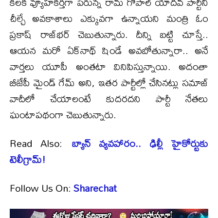
కీలక వ్యూహకర్తగా పేరున్న రామ్ గోపాల్ యాదవ్ పార్టీని
చీల్చే అవకాశాలు ఎక్కువగా ఉన్నాయని మంత్రి ఓం
ప్రకాష్ రాజ్‌భర్ చెబుతున్నారు. దీన్ని బట్టి చూస్తే..
ఆయన మరో ఏక్‌నాథ్ షిండే అవబోతున్నారా.. అనే
వార్తలు యూపీ అంతటా వినిపిస్తున్నాయి. అదంతా
బీజేపీ మైండ్ గేమ్ అని, ఇతర పార్టీల్లో చేసినట్లు సమాజ్
వాదీలో చేయాలంటే కుదరదని పార్టీ నేతలు
ఘంటాపథంగా చెబుతున్నారు.
Read Also:
బ్యాన్‌ వ్య‌వ‌హారం.. ఢిల్లీ హైకోర్టుకు
టెలీగ్రామ్‌!
Follow Us On:
Sharechat