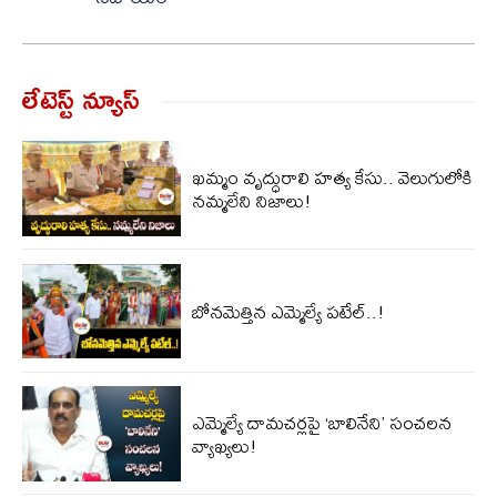
లేటెస్ట్ న్యూస్‌
ఖమ్మం వృద్ధురాలి హత్య కేసు.. వెలుగులోకి
నమ్మలేని నిజాలు!
బోనమెత్తిన ఎమ్మెల్యే పటేల్..!
ఎమ్మెల్యే దామచర్లపై ‘బాలినేని’ సంచలన
వ్యాఖ్యలు!