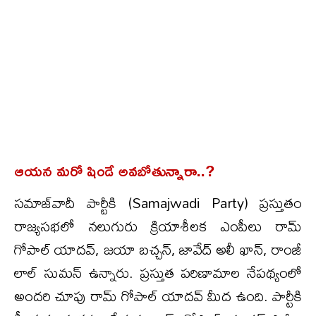
ఆయన మరో షిండే అవబోతున్నారా..?
సమాజ్‌వాదీ పార్టీకి (Samajwadi Party) ప్రస్తుతం
రాజ్యసభలో నలుగురు క్రియాశీలక ఎంపీలు రామ్
గోపాల్ యాదవ్, జయా బచ్చన్, జావేద్ అలీ ఖాన్, రాంజీ
లాల్ సుమన్ ఉన్నారు. ప్రస్తుత పరిణామాల నేపథ్యంలో
అందరి చూపు రామ్ గోపాల్ యాదవ్ మీద ఉంది. పార్టీకి