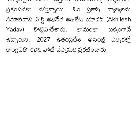
ప్రకంపనలు వస్తున్నాయి. ఓం ప్రకాష్ వ్యాఖ్యలను
సమాజ్‌వాదీ పార్టీ అధినేత అఖిలేష్ యాదవ్ (Akhilesh
Yadav) కొట్టిపారేశారు. తామంతా ఐక్యంగానే
ఉన్నామని, 2027 ఉత్తరప్రదేశ్ అసెంబ్లీ ఎన్నికల్లో
కాంగ్రెస్‌తో కలిసి పోటీ చేస్తామని ప్రకటించారు.