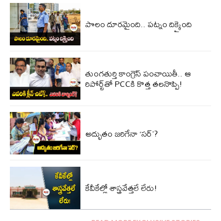
పొలం దూరమైంది.. పట్నం దిక్కైంది
తుంగతుర్తి కాంగ్రెస్‌ పంచాయితీ.. ఆ
రిపోర్ట్‌తో PCCకి కొత్త తలనొప్పి!
అద్భుతం జరిగేనా ‘సర్’?
కేవీకేల్లో శాస్త్రవేత్తలే లేరు!