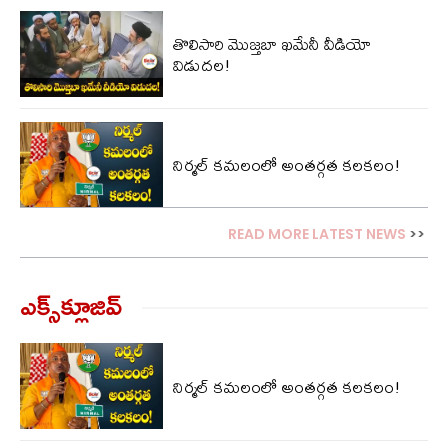
తొలిసారి మొజ్త‌బా ఖ‌మేనీ వీడియో
విడుద‌ల‌!
నిర్మల్ కమలంలో అంతర్గత కలకలం!
READ MORE LATEST NEWS
>>
ఎక్స్‌క్లూజివ్‌
నిర్మల్ కమలంలో అంతర్గత కలకలం!