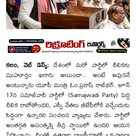
కలం, వెబ్ డెస్క్:
దేశంలో మరో పార్టీలో చీలికకు
ముహూర్తం ఖరారు అయిందా.. అంటే అవుననే
అంటున్నారు యూపీ మంత్రి ఓం ప్రకాష్ రాజ్‌భర్. జూన్
17న సమాజ్‌వాదీ పార్టీలో (Samajwadi Party) పెద్ద
చీలిక రాబోతోందని, ఎస్పీ నేతలు బీజేపీలోకి వచ్చేందుకు
సిద్ధంగా ఉన్నారని సంచలన వ్యాఖ్యలు చేశారు. పార్టీలో
అంతర్గత అసంతృప్తి తీవ్ర స్థాయిలో ఉందని ఆయన
పేర్కొన్నారు. దీంతో ఉత్తరాది రాజకీయాల్లో ఒక్కసారిగా