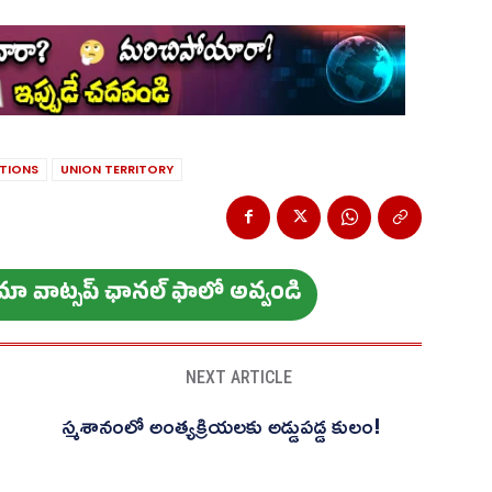
ATIONS
UNION TERRITORY
ం మా వాట్స‌ప్ ఛాన‌ల్ ఫాలో అవ్వండి
NEXT ARTICLE
స్మ‌శానంలో అంత్య‌క్రియ‌ల‌కు అడ్డుప‌డ్డ కులం!