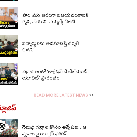
హర్ ఘర్ తిరంగా విజయవంతానికి
కృషి చేయాలి: ఎమ్మెల్యే ఏలేటి
విద్యార్థులను అవమానిస్తే చర్యలే:
CWC
భద్రాచలంలో ‘లాక్టేషన్ మేనేజ్‌మెంట్
యూనిట్’ ప్రారంభం
READ MORE LATEST NEWS
>>
్లూజివ్‌
గెలుపు గుర్రాల కోసం అన్వేషణ.. ఆ
స్థానాలపై కాంగ్రెస్ ఫోకస్