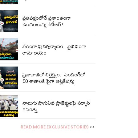
ప్ర‌తిప‌క్షంలోనే ప్ర‌శాంతంగా
ఉందంటున్న కేటీఆర్!
వేగంగా పునర్నిర్మాణం.. వైభవంగా
రామాలయం
ప్రజావాణిలో నిర్లక్ష్యం.. పెండింగ్‌లో
50 శాతానికి పైగా అప్లికేషన్లు
నాలుగు సాగునీటి ప్రాజెక్టులపై సర్కార్
కసరత్తు
READ MORE EXCLUSIVE STORIES
>>