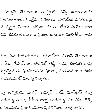
 మార్చితే తెలంగాణ రాష్ట్రానికి వచ్చే ఆదాయంలో
అవకాశాలు, సంక్షేమ పథకాలు, సాగునీటి వనరులపై
న వ్యక్తం చేశారు. దక్షిణాదిలో రాజకీయ ప్రయోజనాల
ని, దీనిని తెలంగాణ ప్రజలు ఐక్యంగా వ్యతిరేకించాలని
 ఆదాయం సమకూరుతుందని, యూటీగా మారితే తెలంగాణ
వేణుగోపాల్, బి. కొండల్ రెడ్డి, జె.వి. చలపతి రావు
 విరుద్ధమైన ఈ ప్రతిపాదనను ప్రజలు, పౌర సమాజం కలిసి
లి విజయకుమార్ పిలుపునిచ్చారు.
ధ్యక్షుడు వాజిద్ అహ్మద్ ఖాన్, మాస్‌లైన్ జిల్లా
కార్యదర్శి రాజు, సీపీఐ జిల్లా కార్యదర్శి ఎస్.ఎన్. రెడ్డి,
ు పలువురు ప్రజాసంఘాల ప్రతినిధులు పాల్గొన్నారు.