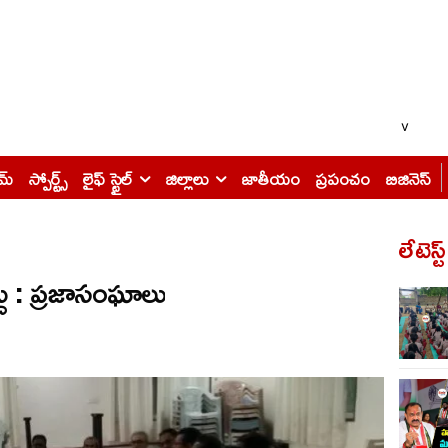
v
ైమ్
స్పోర్ట్స్
లైఫ్ స్టైల్
జిల్లాలు
జాతీయం
ప్రపంచం
బిజినెస్
లేటెస్ట
దు : ప్రజాసంఘాలు