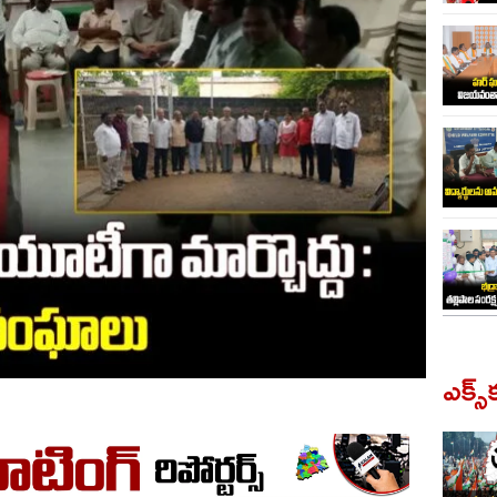
ఎక్స్‌క