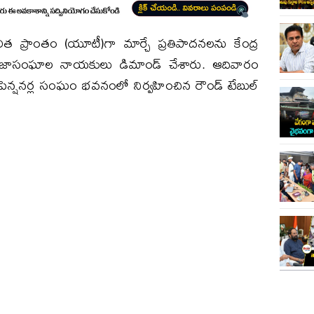
ిత ప్రాంతం (యూటీ)గా మార్చే ప్రతిపాదనలను కేంద్ర
 ప్రజాసంఘాల నాయకులు డిమాండ్ చేశారు. ఆదివారం
ుత్వ పెన్షనర్ల సంఘం భవనంలో నిర్వహించిన రౌండ్ టేబుల్