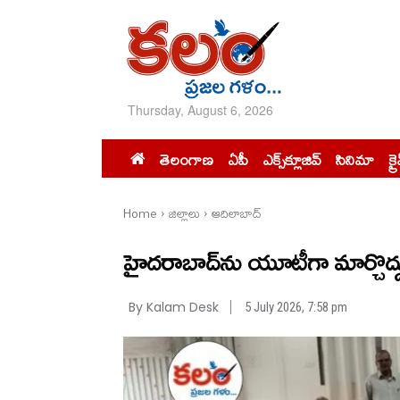
Thursday, August 6, 2026
తెలంగాణ
ఏపీ
ఎక్స్‌క్లూజివ్‌
సినిమా
క్ర
Home
జిల్లాలు
ఆదిలాబాద్
హైదరాబాద్‌ను యూటీగా మార్చొద్
By Kalam Desk
5 July 2026, 7:58 pm