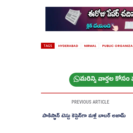
TAGS
HYDERABAD
NIRMAL
PUBLIC ORGANIZ
మ‌రిన్ని వార్త‌ల కోస
PREVIOUS ARTICLE
పాకిస్థాన్ టెస్టు కెప్టెన్‌గా మళ్లీ బాబర్ అజామ్