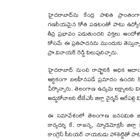
హైదరాబాద్‌ను కేంద్ర పాలిత ప్రాంతంగా
గణనీయమైన కోత పడటంతో పాటు ఉద్యోగ 
తీవ్ర ప్రభావం పడుతుందని వక్తలు ఆందోళ
కోసమే ఈ ప్రతిపాదనను ముందుకు తెస్తున్నార
ప్రొ.వినాయక్ రెడ్డి పిలుపునిచ్చారు.
హైదరాబాద్ నుంచి రాష్ట్రానికి అధిక
ఆర్థికంగా బలహీనపడే ప్రమాదం ఉందని కె. 
పేర్కొన్నారు. తెలంగాణ ఉద్యమ లక్ష్యాలకు
అడ్డుకోవాలని టీజేఎసీ జిల్లా చైర్మన్ ఆరేపల్
ఈ సమావేశంలో తెలంగాణ జనసమితి జిల్లా అ
కార్యదర్శి కే. రాజన్న, న్యూడెమోక్రసీ జిల్లా 
కాంగ్రెస్ సీనియర్ నాయకుడు పోశెట్టితో పాట