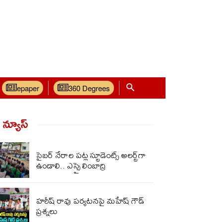
epaper
360 Degrees
్ న్యూస్‌
సైబర్ నేరాల పట్ల స్టూడెంట్స్ అలర్ట్‌గా
ఉండాలి.. ఎస్సై లింబాద్రి
హరీష్ రావు పర్యటనపై మహేష్ గౌడ్
ప్రశ్నలు