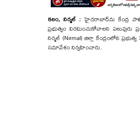
కలం, నిర్మల్​ :
హైదరాబాద్‌ను కేంద్ర పాల
ప్రభుత్వం విరమించుకోవాలని పలువురు
నిర్మల్ (Nirmal) జిల్లా కేంద్రంలోని ప్రభ
సమావేశం నిర్వహించారు.