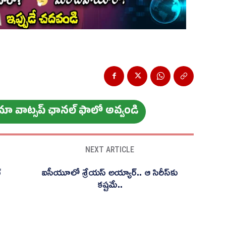
ం మా వాట్స‌ప్ ఛాన‌ల్ ఫాలో అవ్వండి
NEXT ARTICLE
్
ఐసీయూలో శ్రేయస్ అయ్యార్.. ఆ సిరీస్‌కు
కష్టమే..