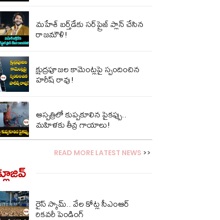
మ‌హేశ్ బ‌ర్త్‌డేకు స‌ర్‌ప్రైజ్ ప్లాన్ చేసిన
రాజ‌మౌళి!
క్షుద్రపూజల కామెంట్లపై స్పందించిన
హరీష్ రావు!
ఆస్ప‌త్రిలో కుప్ప‌కూలిన పైక‌ప్పు..
మ‌హిళ‌కు తీవ్ర గాయాలు!
READ MORE LATEST NEWS
>>
్లూజివ్‌
రైస్ స్కామ్.. వేల కోట్ల‌ సీఎంఆర్
రికవరీ పెండింగ్