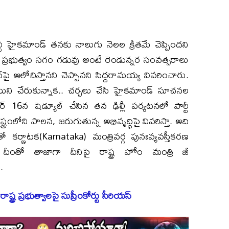
టీ హైకమాండ్ తనకు నాలుగు నెలల క్రితమే చెప్పిందని
న ప్రభుత్వం సగం గడువు అంటే రెండున్నర సంవత్సరాలు
షన్‌పై ఆలోచిస్తానని చెప్పానని సిద్దరామయ్య వివరించారు.
ాయిని చేరుకున్నాక.. చర్చలు చేసి హైకమాండ్ సూచనల
6న షెడ్యూల్ చేసిన తన ఢిల్లీ పర్యటనలో పార్టీ
ంలోని పాలన, జరుగుతున్న అభివృద్ధిపై వివరిస్తా. అది
ో కర్ణాటక(Karnataka) మంత్రివర్గ పునఃవ్యవస్తీకరణ
 దీంతో తాజాగా దీనిపై రాష్ట్ర హోం మంత్రి జీ
.
రాష్ట్ర ప్రభుత్వాలపై సుప్రీంకోర్టు సీరియస్