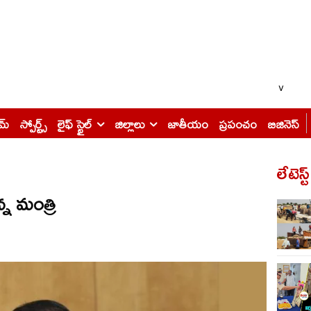
v
ైమ్
స్పోర్ట్స్
లైఫ్ స్టైల్
జిల్లాలు
జాతీయం
ప్రపంచం
బిజినెస్
లేటెస్ట
్న మంత్రి