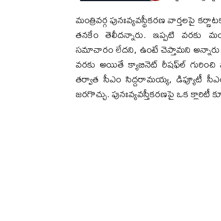
మంత్రివర్గ పునఃవ్యవస్థీకరణ వార్తలపై కర్ణాట
తనకేం తెలీదన్నారు. ఇప్పటి వరకు మంత
సమాచారం లేదని, ఉంటే చెప్తామని అన్నారు. ‘
వరకు అయితే క్యాబినెట్ రీషఫ్‌ల్ గురిం
తర్వాత సీఎం సిద్దరామయ్య, డిప్యూటీ సీఎం
జరగొచ్చు. పునఃవ్యవస్తీకరణపై ఒక క్లారిటీ 