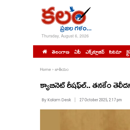
Thursday, August 6, 2026
తెలంగాణ
ఏపీ
ఎక్స్‌క్లూజివ్‌
సినిమా
క్ర
Home
జాతీయం
క్యాబినెట్ రీషఫ్‌ల్.. తనకేం తెలీదన
By Kalam Desk
27 October 2025, 2:17 pm