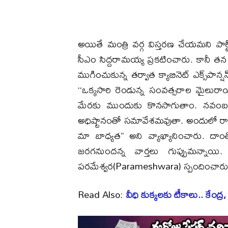
అయితే మంత్రి వర్గ విస్తరణ చేయమని పార్
సీఎం సిద్దరామయ్య ప్రకటించారు. కానీ త
ముగించుకున్న తర్వాత క్యాబినెట్ ఎక్స్‌పాన్
‘‘ఒక్కసారి రెండున్న సంవత్సరాల మైలుర
మేరకు ముందుకు కొనసాగుతాం. నవంబర్ 1
అధిష్టానంతో సమావేశమవుతా. అందులో రాష్ట్ర
మా బాధ్యత’’ అని వ్యాఖ్యానించారు. దాంత
జరగనుందన్న వార్తలు గుప్పుమన్నాయి.
పరమేశ్వర(Parameshwara) స్పందించారు
Read Also:
వీధి కుక్కలకు టీకాలు.. కేంద్ర, 