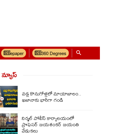
epaper
360 Degrees
్ న్యూస్‌
వడ్ల కొనుగోళ్లలో మాయాజాలం..
ఖజానాకు భారీగా గండి
నిర్మల్ పోలీస్ కార్యాలయంలో
ప్రొఫెసర్ జయశంకర్ జయంతి
వేడుకలు