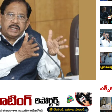
ఎక్స్‌క