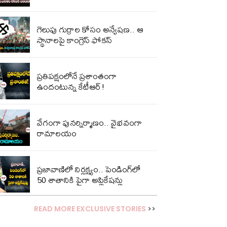
గెలుపు గుర్రాల కోసం అన్వేషణ.. ఆ
స్థానాలపై కాంగ్రెస్ ఫోకస్
ప్ర‌తిప‌క్షంలోనే ప్ర‌శాంతంగా
ఉందంటున్న కేటీఆర్!
వేగంగా పునర్నిర్మాణం.. వైభవంగా
రామాలయం
ప్రజావాణిలో నిర్లక్ష్యం.. పెండింగ్‌లో
50 శాతానికి పైగా అప్లికేషన్లు
READ MORE EXCLUSIVE STORIES
>>