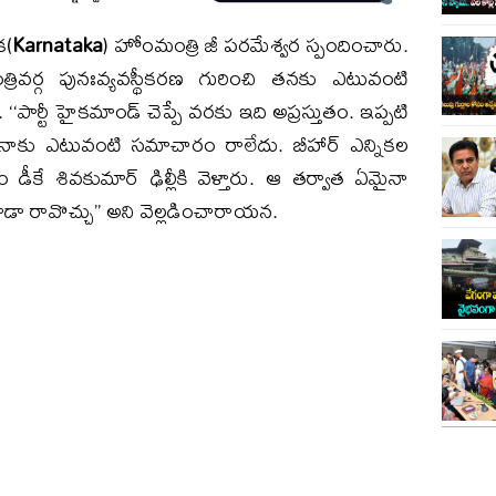
క(
Karnataka
) హోంమంత్రి జీ పరమేశ్వర స్పందించారు.
్రివర్గ పునఃవ్యవస్థీకరణ గురించి తనకు ఎటువంటి
‘పార్టీ హైకమాండ్ చెప్పే వరకు ఇది అప్రస్తుతం. ఇప్పటి
చి నాకు ఎటువంటి సమాచారం రాలేదు. బీహార్ ఎన్నికల
 డీకే శివకుమార్ ఢిల్లీకి వెళ్తారు. ఆ తర్వాత ఏమైనా
కూడా రావొచ్చు’’ అని వెల్లడించారాయన.