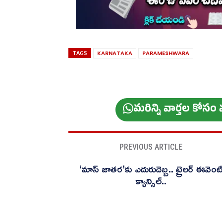
TAGS
KARNATAKA
PARAMESHWARA
మ‌రిన్ని వార్త‌ల కోస
PREVIOUS ARTICLE
‘మాస్ జాతర’కు ఎదురుదెబ్బ.. ట్రైలర్ ఈవెంట
క్యాన్సిల్..