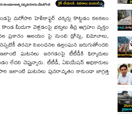
ై మ‌రోసారి హెలీకాఫ్ట‌ర్ చ‌క్క‌ర్లు కొట్ట‌డం క‌ల‌క‌లం
ండ మీదుగా వెళ్ల‌డంపై భ‌క్తులు తీవ్ర ఆగ్ర‌హం వ్య‌క్తం
ధ‌న‌ల ప్ర‌కారం ఆల‌యం పై నుంచి డ్రోన్లు, విమానాలు,
ిన‌ప్ప‌టికీ త‌ర‌చూ నిబంధ‌న‌ల‌ ఉల్లంఘన జ‌రుగుతోంద‌ని
 ఇలాంటి ఘ‌ట‌న‌లు జ‌ర‌గ‌డంపై టీటీడీకి ఫిర్యాదులు
‌డం లేద‌ని చెప్తున్నారు. టీటీడీ, ఏవియేష‌న్ అధికారులు
సారి ఇలాంటి ఘ‌ట‌న‌లు పున‌రావృతం కాకుండా జాగ్ర‌త్త