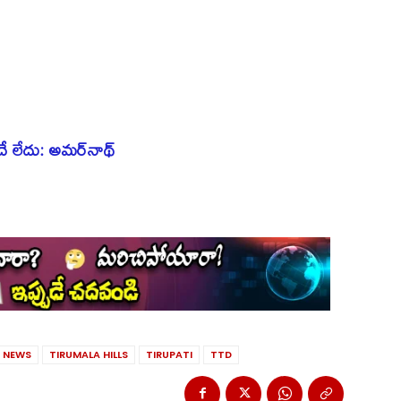
ేదే లేదు: అమ‌ర్‌నాథ్‌
 NEWS
TIRUMALA HILLS
TIRUPATI
TTD