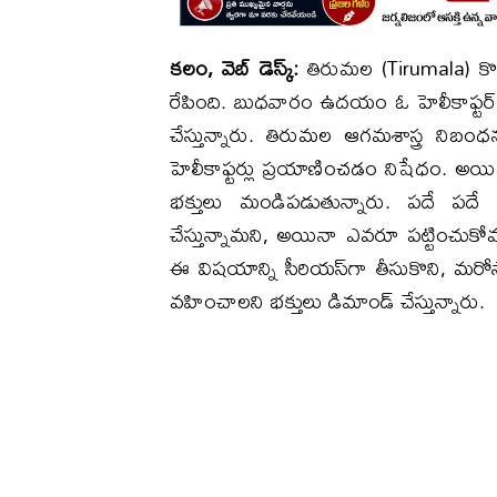
క‌లం, వెబ్ డెస్క్:
తిరుమ‌ల (Tirumala) కొండ‌ప
రేపింది. బుధ‌వారం ఉద‌యం ఓ హెలీకాఫ్ట‌ర్ కొ
చేస్తున్నారు. తిరుమ‌ల‌ ఆగమశాస్త్ర నిబం
హెలీకాఫ్ట‌ర్లు ప్ర‌యాణించ‌డం నిషేధం. అయ
భ‌క్తులు మండిప‌డుతున్నారు. ప‌దే ప‌దే
చేస్తున్నామ‌ని, అయినా ఎవ‌రూ ప‌ట్టించుకోవ
ఈ విష‌యాన్ని సీరియ‌స్‌గా తీసుకొని, మ‌రో
వ‌హించాల‌ని భ‌క్తులు డిమాండ్ చేస్తున్నారు.