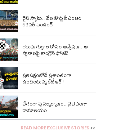
రైస్ స్కామ్.. వేల కోట్ల‌ సీఎంఆర్
రికవరీ పెండింగ్
గెలుపు గుర్రాల కోసం అన్వేషణ.. ఆ
స్థానాలపై కాంగ్రెస్ ఫోకస్
ప్ర‌తిప‌క్షంలోనే ప్ర‌శాంతంగా
ఉందంటున్న కేటీఆర్!
వేగంగా పునర్నిర్మాణం.. వైభవంగా
రామాలయం
READ MORE EXCLUSIVE STORIES
>>