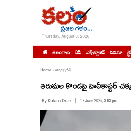
Thursday, August 6, 2026
తెలంగాణ
ఏపీ
ఎక్స్‌క్లూజివ్‌
సినిమా
క్ర
Home
ఆంధ్రప్రదేశ్
తిరుమ‌ల కొండ‌పై హెలీకాఫ్ట‌ర్ చ‌క్క‌
By Kalam Desk
17 June 2026, 3:03 pm