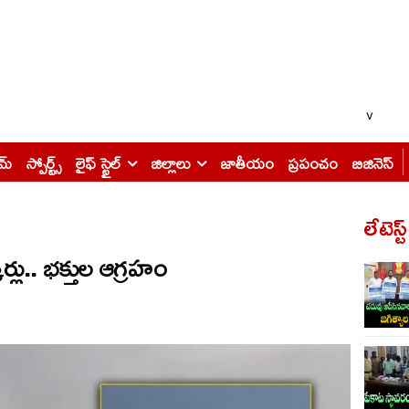
v
ైమ్
స్పోర్ట్స్
లైఫ్ స్టైల్
జిల్లాలు
జాతీయం
ప్రపంచం
బిజినెస్
లేటెస్ట
ర్లు.. భ‌క్తుల ఆగ్ర‌హం