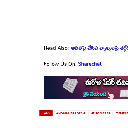
Read Also:
అనిత‌పై చేసిన వ్యాఖ్య‌ల‌పై త‌గ్గ
Follow Us On:
Sharechat
TAGS
ANDHRA PRADESH
HELICOPTER
TEMPLE