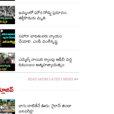
ఖమ్మంలో ఘోర రోడ్డు ప్రమాదం..
తల్లీకొడుకు మృతి
సహారా బాధితులకు న్యాయం
చేయాలి: ఎంపీ వంశీకృష్ణ
ఎమ్మెల్యే నాయిని క్యాంపు ఆఫీస్ వద్ద
కుటుంబం ఆత్మహత్యాయత్నం
READ MORE LATEST NEWS
>>
్లూజివ్‌
వాగు దాటితేనే ఊరు: గైరాన్ తండా
జలపరీక్ష!