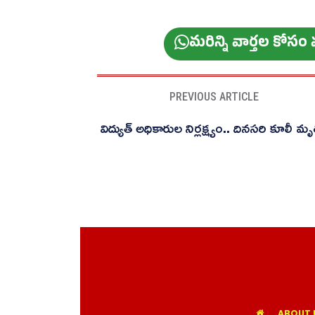
మ‌రిన్ని వార్త‌ల కోస
PREVIOUS ARTICLE
విద్యుత్ అధికారుల నిర్లక్ష్యం.. దినసరి కూలీ మృ
ABOUT 