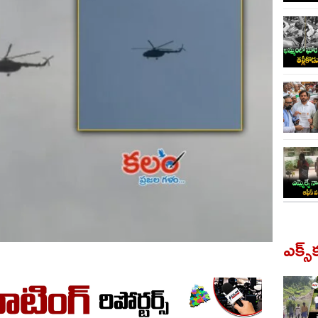
ఎక్స్‌క