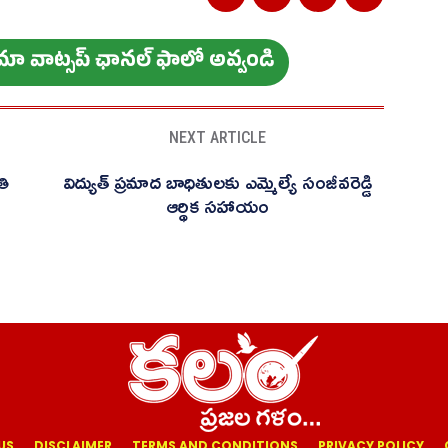
ం మా వాట్స‌ప్ ఛాన‌ల్ ఫాలో అవ్వండి
NEXT ARTICLE
తి
విద్యుత్ ప్రమాద బాధితులకు ఎమ్మెల్యే సంజీవరెడ్డి
ఆర్థిక సహాయం
US
DISCLAIMER
TERMS AND CONDITIONS
PRIVACY POLICY