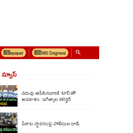
epaper
360 Degrees
్ న్యూస్‌
చదువు ఆపేసినవారికి ‘టాస్‌’తో
అవకాశం: జగిత్యాల కలెక్టర్
పేకాట స్థావరంపై పోలీసుల‌ దాడి