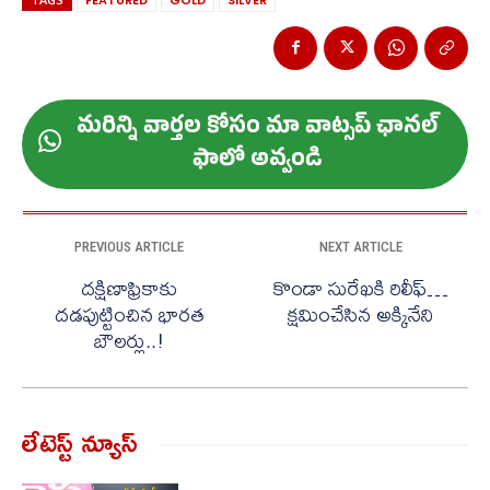
మ‌రిన్ని వార్త‌ల కోసం మా వాట్స‌ప్ ఛాన‌ల్
ఫాలో అవ్వండి
PREVIOUS ARTICLE
NEXT ARTICLE
దక్షిణాఫ్రికాకు
కొండా సురేఖకి రిలీఫ్…
దడపుట్టించిన భారత
క్షమించేసిన అక్కినేని
బౌలర్లు..!
లేటెస్ట్ న్యూస్‌