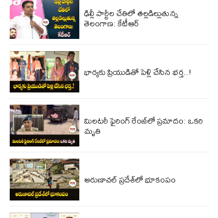
ఢిల్లీ పార్టీల చేతిలో తల్లడిల్లుతున్న
తెలంగాణ: కేటీఆర్
భార్యకు ప్రియుడితో పెళ్లి చేసిన భ‌ర్త‌..!
మిలటరీ ఫైరింగ్ రేంజ్‌లో ప్రమాదం: ఒకరి
మృతి
అరుణాచల్ ప్రదేశ్‌లో భూకంపం