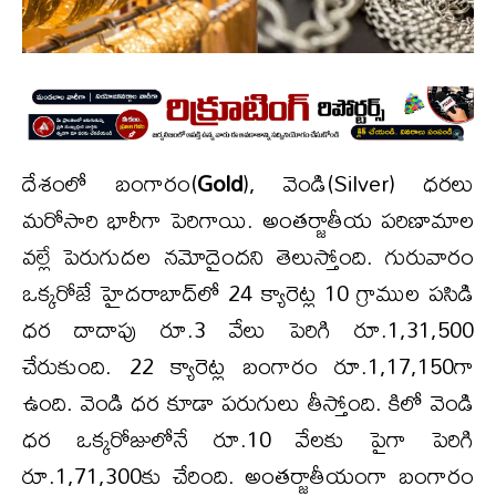
దేశంలో బంగారం(
Gold
), వెండి(Silver) ధరలు
మరోసారి భారీగా పెరిగాయి. అంతర్జాతీయ పరిణామాల
వల్లే పెరుగుదల నమోదైందని తెలుస్తోంది. గురువారం
ఒక్కరోజే హైదరాబాద్‌లో 24 క్యారెట్ల 10 గ్రాముల పసిడి
ధర దాదాపు రూ.3 వేలు పెరిగి రూ.1,31,500
చేరుకుంది. 22 క్యారెట్ల బంగారం రూ.1,17,150గా
ఉంది. వెండి ధర కూడా పరుగులు తీస్తోంది. కిలో వెండి
ధర ఒక్కరోజులోనే రూ.10 వేలకు పైగా పెరిగి
రూ.1,71,300కు చేరింది. అంతర్జాతీయంగా బంగారం