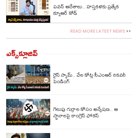
పవన్ ఆదేశాలు.. హస్తకళకు ప్రత్యేక
క్యూఆర్ కోడ్
READ MORE LATEST NEWS
>>
ఎక్స్‌క్లూజివ్‌
రైస్ స్కామ్.. వేల కోట్ల‌ సీఎంఆర్ రికవరీ
పెండింగ్
గెలుపు గుర్రాల కోసం అన్వేషణ.. ఆ
స్థానాలపై కాంగ్రెస్ ఫోకస్