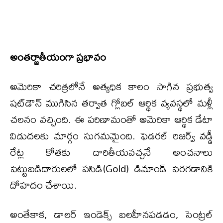
అంతర్జాతీయంగా ప్రభావం
అమెరికా చరిత్రలోనే అత్యధిక కాలం సాగిన ప్రభుత్వ
షట్‌డౌన్‌ ముగిసిన తర్వాత గ్లోబల్‌ ఆర్థిక వ్యవస్థలో మళ్లీ
చలనం వచ్చింది. ఈ పరిణామంతో అమెరికా ఆర్థిక డేటా
విడుదలకు మార్గం సుగమమైంది. ఫెడరల్‌ రిజర్వ్‌ వడ్డీ
రేట్ల కోతకు దారితీయవచ్చనే అంచనాలు
పెట్టుబడిదారులలో పసిడి(Gold) డిమాండ్‌ పెరగడానికి
దోహదం చేశాయి.
అంతేకాక, డాలర్‌ ఇండెక్స్‌ బలహీనపడడం, సెంట్రల్‌