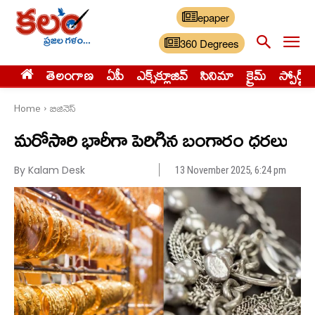
epaper
360 Degrees
తెలంగాణ
ఏపీ
ఎక్స్‌క్లూజివ్‌
సినిమా
క్రైమ్
స్పోర్ట్స్
Home
బిజినెస్
మరోసారి భారీగా పెరిగిన బంగారం ధరలు
By Kalam Desk
13 November 2025, 6:24 pm