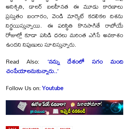
అనిశ్చితి, డాలర్‌ బలహీనత ఈ మూడు కారణాలు
ప్రస్తుతం బంగారం, వెండి మార్కెట్‌ కదలికల దిశను
నిర్ణయిస్తున్నాయి. ఈ పరిస్థితి కొనసాగితే రాబోయే
రోజుల్లో కూడా పసిడి ధరలు మరింత ఎగిసే అవకాశం
ఉందని నిపుణులు సూచిస్తున్నారు.
Read Also:
‘నన్ను దేశంలో సగం మంది
చంపేయాలనుకున్నారు..’
Follow Us on:
Youtube
TAGS
FEATURED
GOLD
SILVER