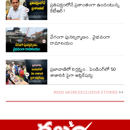
ప్ర‌తిప‌క్షంలోనే ప్ర‌శాంతంగా ఉందంటున్న
కేటీఆర్!
వేగంగా పునర్నిర్మాణం.. వైభవంగా
రామాలయం
ప్రజావాణిలో నిర్లక్ష్యం.. పెండింగ్‌లో 50
శాతానికి పైగా అప్లికేషన్లు
READ MORE EXCLUSIVE STORIES
>>