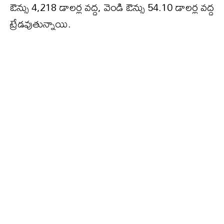
ఔన్సు 4,218 డాలర్ల వద్ద, వెండి ఔన్సు 54.10 డాలర్ల వద్ద
ట్రేడవుతున్నాయి.