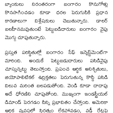
బ్యాంకులు నిరంతరంగా బంగారం కొనుగోళ్లు
కొనసాగించడం కూడా ధరల పెరుగుదీకి ప్రధాన
కారణాలుగా విశ్లేషకులు చెబుతున్నారు. డాలర్‌
బలహీనమవుతుంటే పెట్టుబడిదారులు బంగారం వైపు
మొగ్గు చూపుతున్నారు.
ప్రస్తుత పరిస్థితుల్లో బంగారం సేఫ్ ఇన్వెస్ట్‌మెంట్‌గా
మారింది. అందుకే పెట్టుబడుదారులు పసిడివైపు
చూస్తున్నట్టు తెలుస్తోంది. ప్రపంచ ఆర్థిక అనిశ్చితులు,
జియోపాలిటికల్‌ ఉద్రిక్తతలు పెరుగుతున్న కొద్దీ పసిడి
విలువ మరింత బలపడుతోంది. వెండి కూడా దాదాపు
అదే ధోరణిని చూపుతోంది. ముఖ్యంగా ఇండస్ట్రీయల్‌
డిమాండ్‌ పెరగడం దీన్ని ప్రభావితం చేస్తోంది. అమెరికా
ఆర్థిక వ్యవస్థలో స్థిరత్వం లేకపోవడం, వడ్డీ రేట్లపై