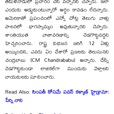
త‌మిళ‌నాడులో ప్ర‌చారం చేసి వ‌చ్చాన‌ని చెప్పారు. ఇలా
ఎందుకు అడ్డుకుంటున్నారో అర్థం కావ‌డం లేద‌న్నారు.
అమెరికాతో ప్ర‌పంచంలో ఎన్నో చోట్ల తెలుగు వాళ్లు
పాల‌న‌లో భాగ‌స్వామ్యం అవుతున్నార‌ని చెప్పారు.
శాంతియుత‌ వాతావ‌ర‌ణాన్ని చెడ‌గొట్ట‌వ‌ద్ద‌ని
హెచ్చ‌రించారు. రాష్ట్ర విభ‌జ‌న జ‌రిగి 12 ఏళ్లు
అయ్యింద‌ని, ఎవ‌రు ఏం చేశారో ప్ర‌జ‌లకు తెలుసున‌ని
చంద్ర‌బాబు (CM Chandrababu) అన్నారు. దేన్నీ
చెడ‌గొట్ట‌కుండా లాజిక‌ల్‌గా ముందుకు వెళ్లాల‌ని
నాయ‌కుల‌కు సూచించారు.
Read Also:
సింపతీ కోసమే పవన్ కళ్యాణ్ హైడ్రామా:
పేర్ని నాని