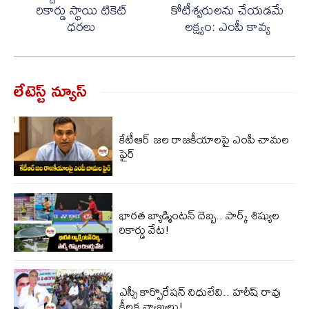
రికార్డు స్థాయి టికెట్
కోటీశ్వరులను చేయడమే
ధరలు
లక్ష్యం: ఎంపీ కావ్య
లేటెస్ట్ న్యూస్‌
కేటీఆర్ జల రాజకీయాలపై ఎంపీ చామల
ఫైర్
భారత బ్యాడ్మింటన్ దెబ్బ.. పార్క్ శిష్యుల
రికార్డు వేట!
ఎస్సీ కార్పొరేషన్ నిధులేవి.. హరీష్ రావు
కీలక వ్యాఖ్యలు!