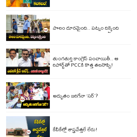
పొలం దూరమైంది.. పట్నం దిక్కైంది
తుంగతుర్తి కాంగ్రెస్‌ పంచాయితీ.. ఆ
రిపోర్ట్‌తో PCCకి కొత్త తలనొప్పి!
అద్భుతం జరిగేనా ‘సర్’?
కేవీకేల్లో శాస్త్రవేత్తలే లేరు!