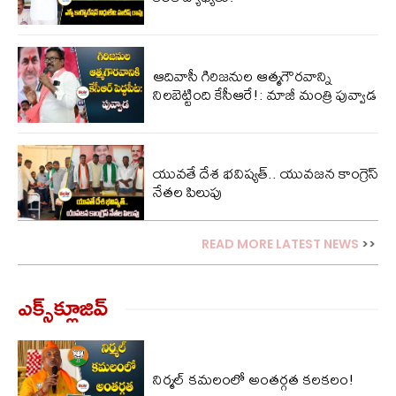
ఆదివాసీ గిరిజనుల ఆత్మగౌరవాన్ని
నిలబెట్టింది కేసీఆరే!: మాజీ మంత్రి పువ్వాడ
యువతే దేశ భవిష్యత్.. యువజన కాంగ్రెస్
నేతల పిలుపు
READ MORE LATEST NEWS
>>
ఎక్స్‌క్లూజివ్‌
నిర్మల్ కమలంలో అంతర్గత కలకలం!