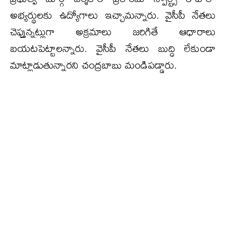
అభ్య‌ర్థుల‌కు ఉద్యోగాలు ఇచ్చామ‌న్నారు. వైసీపీ నేత‌లు
చెప్తున్న‌ట్లుగా అక్ర‌మాలు జ‌రిగితే ఆధారాలు
బ‌య‌ట‌పెట్టాల‌న్నారు. వైసీపీ నేత‌లు బుద్ధి లేకుండా
మాట్లాడుతున్నార‌ని చంద్ర‌బాబు మండిప‌డ్డారు.