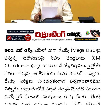
క‌లం, వెబ్ డెస్క్‌:
ఏపీలో మెగా డీఎస్సీ (Mega DSC)పై
వ‌స్తున్న ఆరోప‌ణ‌ల‌పై సీఎం చంద్ర‌బాబు (CM
Chandrababu) స్పందించారు. డీఎస్సీ నిర్వ‌హ‌ణ‌పై వైసీపీ
నేత‌లు చేస్తున్న ఆరోప‌ణ‌ల‌కు సీఎం కౌంట‌ర్ ఇచ్చారు.
డీఎస్సీ ప‌రీక్ష‌లు పార‌ద‌ర్శ‌కంగానే నిర్వ‌హించాన‌మ‌ని
చెప్పారు. అధికారంలోకి వ‌చ్చిన త‌ర్వాత మొద‌టి సంత‌కం
డీఎస్సీపైనే చేశామ‌ని చంద్ర‌బాబు గుర్తు చేశారు. కేంద్ర
ప్ర‌భుత్వ మార్గ ద‌ర్శ‌కాల ప్ర‌కార‌మే స్పోర్ట్స్ కోటాలో