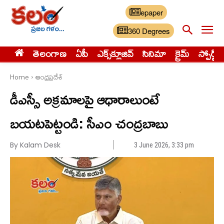
epaper
360 Degrees
తెలంగాణ
ఏపీ
ఎక్స్‌క్లూజివ్‌
సినిమా
క్రైమ్
స్పోర్ట్స్
Home
ఆంధ్రప్రదేశ్
డీఎస్సీ అక్ర‌మాల‌పై ఆధారాలుంటే
బ‌య‌ట‌పెట్టండి: సీఎం చంద్ర‌బాబు
By Kalam Desk
3 June 2026, 3:33 pm