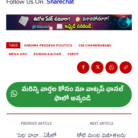
Follow Us On:
Sharechat
TAGS
ANDHRA PRADESH POLITICS
CM CHANDRABABU
MEGA DSC
PAWAN KALYAN
YSRCP
మ‌రిన్ని వార్త‌ల కోసం మా వాట్స‌ప్ ఛాన‌ల్
ఫాలో అవ్వండి
PREVIOUS ARTICLE
NEXT ARTICLE
‘పెద్ది’ హవా.. ఏపీలో
కోటి మంది మహిళలను