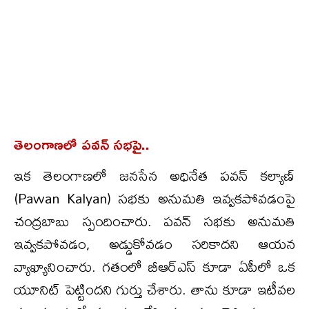
తెలంగాణ‌లో ప‌వ‌న్ స‌భ‌పై..
ఇక తెలంగాణ‌లో జ‌న‌సేన అధినేత ప‌వ‌న్ క‌ల్యాణ్
(Pawan Kalyan) స‌భ‌కు అనుమ‌తి ఇవ్వ‌క‌పోవ‌డంపై
చంద్ర‌బాబు స్పందించారు. ప‌వ‌న్ స‌భ‌కు అనుమ‌తి
ఇవ్వ‌క‌పోవ‌డం, అడ్డుకోవ‌డం స‌రికాద‌ని ఆయ‌న
వ్యాఖ్యానించారు. గతంలో బీఆర్ఎస్ కూడా ఏపీలో ఒక
యూనిట్ పెట్టింద‌ని గుర్తు చేశారు. తాను కూడా ఇటీవ‌ల