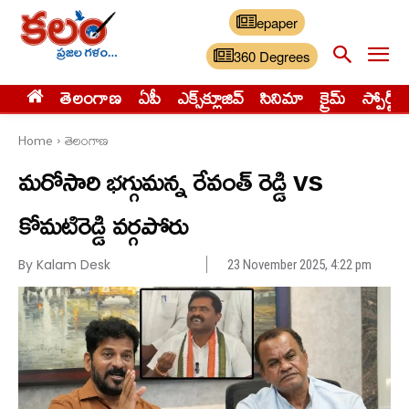
epaper
360 Degrees
తెలంగాణ
ఏపీ
ఎక్స్‌క్లూజివ్‌
సినిమా
క్రైమ్
స్పోర్ట్స్
Home
తెలంగాణ
మరోసారి భగ్గుమన్న రేవంత్ రెడ్డి vs
కోమటిరెడ్డి వర్గపోరు
By Kalam Desk
23 November 2025, 4:22 pm