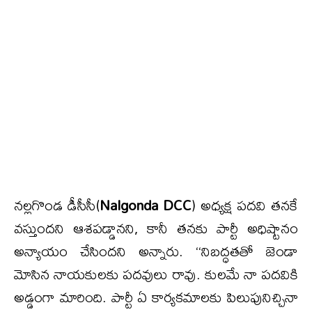
నల్లగొండ డీసీసీ(
Nalgonda DCC
) అధ్యక్ష పదవి తనకే
వస్తుందని ఆశపడ్డానని, కానీ తనకు పార్టీ అధిష్టానం
అన్యాయం చేసిందని అన్నారు. ‘‘నిబద్ధతతో జెండా
మోసిన నాయకులకు పదవులు రావు. కులమే నా పదవికి
అడ్డంగా మారింది. పార్టీ ఏ కార్యకమాలకు పిలుపునిచ్చినా