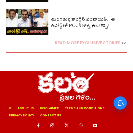
తుంగతుర్తి కాంగ్రెస్‌ పంచాయితీ.. ఆ
రిపోర్ట్‌తో PCCకి కొత్త తలనొప్పి!
READ MORE EXCLUSIVE STORIES
>>
ABOUT US
DISCLAIMER
TERMS AND CONDITIONS
PRIVACY POLICY
CONTACT US