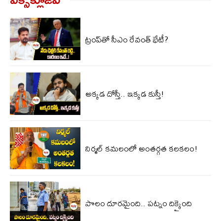
ట్రంప్‌తో సీఎం రేవంత్ భేటీ?
అక్కడ దోస్తీ.. ఇక్కడ కుస్తీ!
నిర్మల్ కమలంలో అంతర్గత కలకలం!
పొలం దూరమైంది.. పట్నం దిక్కైంది