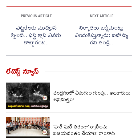
PREVIOUS ARTICLE
NEXT ARTICLE
ఎట్టకేలకు మొదలైన
నిర్మాతలు జడ్జిమెంట్లు
స్పిరిట్.. ఫస్ట్ క్లాప్ ఎవరు
ఎందుకిస్తున్నారు: ఐబొమ్మ
కొట్టారంటే..
రవి తండ్రి..
లేటెస్ట్ న్యూస్‌
చంద్రగిరిలో ఏనుగుల గుంపు.. అధికారులు
అప్రమత్తం!
‘హర్ ఘర్ తిరంగా’ ర్యాలీలను
విజయవంతం చేయాలి: రాంనాథ్