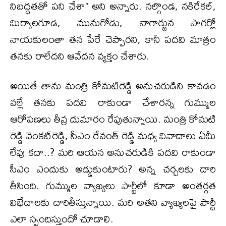
నిబద్ధతతో పని చేశా’’ అని అన్నారు. నల్గొండ, నకిరేకల్,
మిర్యాలగూడ, మునుగోడు, నాగార్జున సాగర్లో
నాయకులంతా తన పేరే చెప్పారని, కానీ పదవి మాత్రం
తనకు రాలేదని ఆవేదన వ్యక్తం చేశారు.
అయితే తాను మంత్రి కోమటిరెడ్డి అనుచరుడిని కావడం
వల్లే తనకు పదవి రాకుండా చేశారన్న గుమ్ముల
ఆరోపణలు తీవ్ర దుమారం రేపుతున్నాయి. మంత్రి కోమటి
రెడ్డి వెంకట్‌రెడ్డి, సీఎం రేవంత్ రెడ్డి మధ్య వివాదాలు ఏమీ
లేవు కదా..? మరి ఆయన అనుచరుడికి పదవి రాకుండా
సీఎం ఎందుకు అడ్డుకుంటారు? అన్న చర్చలకు దారి
తీసింది. గుమ్ముల వ్యాఖ్యలు పార్టీలో కూడా అంతర్గత
విభేదాలకు దారితీస్తున్నాయి. మరి అతని వ్యాఖ్యలపై పార్టీ
ఎలా స్పందిస్తుందో చూడాలి.