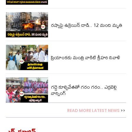
రష్యాపై ఉక్రెయిన్ దాడి.. 12 మంది మృతి
ప్రియాంక‌కు మంత్రి వాకిటి శ్రీహ‌రి నివాళి
గద్దె కూల్చివేతతో గరం గరం.. ఎర్రబెల్లి
వార్నింగ్
READ MORE LATEST NEWS
>>
ఎక్స్‌క్లూజివ్‌