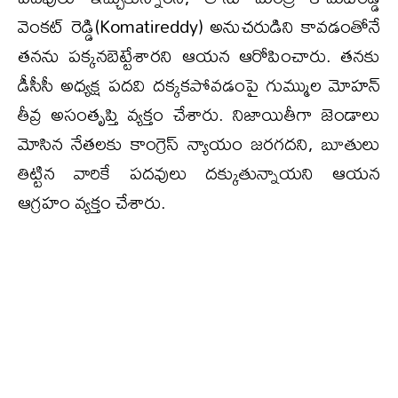
వెంకట్ రెడ్డి(Komatireddy) అనుచరుడిని కావడంతోనే
తనను పక్కనబెట్టేశారని ఆయన ఆరోపించారు. తనకు
డీసీసీ అధ్యక్ష పదవి దక్కకపోవడంపై గుమ్ముల మోహన్
తీవ్ర అసంతృప్తి వ్యక్తం చేశారు. నిజాయితీగా జెండాలు
మోసిన నేతలకు కాంగ్రెస్ న్యాయం జరగదని, బూతులు
తిట్టిన వారికే పదవులు దక్కుతున్నాయని ఆయన
ఆగ్రహం వ్యక్తం చేశారు.