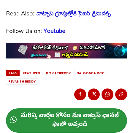
Read Also:
వాట్సాప్‌ గ్రూపుల్లోకి సైబర్ క్రిమినల్స్
Follow Us on:
Youtube
TAGS
FEATURED
KOMATIREDDY
NALGONDA DCC
REVANTH REDDY
మ‌రిన్ని వార్త‌ల కోసం మా వాట్స‌ప్ ఛాన‌ల్
ఫాలో అవ్వండి