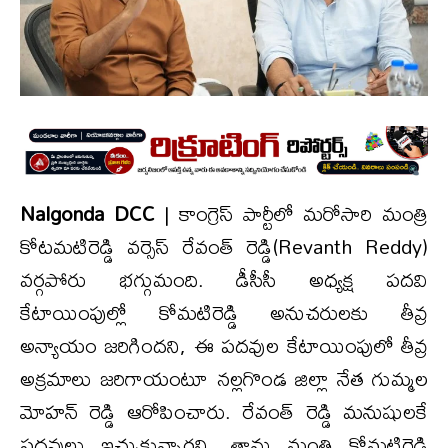
Nalgonda DCC
| కాంగ్రెస్ పార్టీలో మరోసారి మంత్రి
కోటమటిరెడ్డి వర్సెస్ రేవంత్ రెడ్డి(Revanth Reddy)
వర్గపోరు భగ్గుమంది. డీసీసీ అధ్యక్ష పదవి
కేటాయింపుల్లో కోమటిరెడ్డి అనుచరులకు తీవ్ర
అన్యాయం జరిగిందని, ఈ పదవుల కేటాయింపులో తీవ్ర
అక్రమాలు జరిగాయంటూ నల్లగొండ జిల్లా నేత గుమ్మల
మోహన్ రెడ్డి ఆరోపించారు. రేవంత్ రెడ్డి మనుషులకే
పదవులు ఇచ్చుకున్నారని, తాను మంత్రి కోమటిరెడ్డి