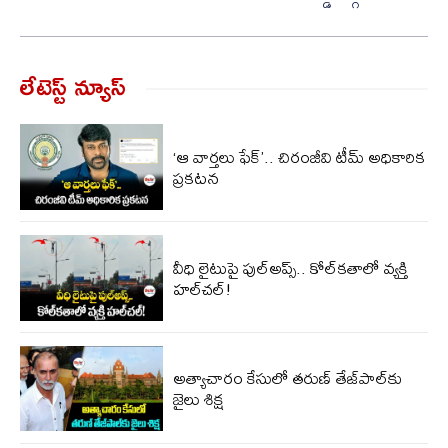
లేటెస్ట్ న్యూస్‌
‘ఆ వార్తలు ఫేక్’.. చిరంజీవి టీమ్ అధికారిక
ప్రకటన
వీధి లైటుపై పుల్‌అప్స్‌.. కోల్‌కతాలో వ్యక్తి
హల్‌చల్!
అత్యాచారం కేసులో తరుణ్ తేజ్‌పాల్‌కు
జైలు శిక్ష