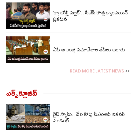
‘క్యా బోల్తీ పబ్లిక్’.. సీజేపీ కొత్త క్యాంపెయిన్
ప్రకటన
ఏపీ అసెంబ్లీ సమావేశాల తేదీలు ఖరారు
READ MORE LATEST NEWS
>>
ఎక్స్‌క్లూజివ్‌
రైస్ స్కామ్.. వేల కోట్ల‌ సీఎంఆర్ రికవరీ
పెండింగ్