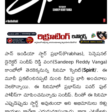
పాన్ ఇండియా స్టార్ ప్రభాస్(Prabhas), సెన్సెషనల్
డైరెక్టర్ సందీప్ రెడ్డి వంగ(Sandeep Reddy Vanga)
కాంబోలో తెరకెక్కనున్న సినిమా ‘స్పిరిట్(
Spirit
)’. ఈ
మూవీ ప్రకటించినప్పటి నుంచి దీనిపై భారీ అంచనాలు
నెలకొన్నాయి. ఈ సినిమాలో ప్రభాస్‌ను పవర్ ఫుల్
పోలీస్‌గా చూపించనున్నాడు సందీప్. దీంతో ఈ సినిమా
ఎప్పుడెప్పుడు స్టార్ట్ అవుతుందా అని అభిమానులు కళ్లు
కాయలు కాచేలా ఎదురుచూస్తున్నారు. కాగా ఎట్టకేలకు