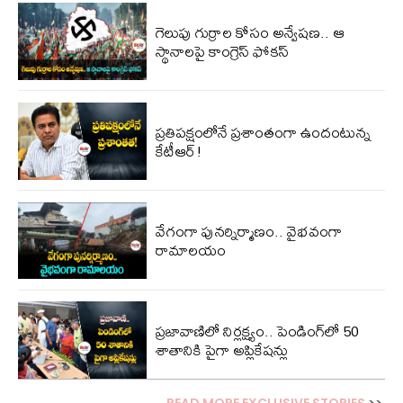
గెలుపు గుర్రాల కోసం అన్వేషణ.. ఆ
స్థానాలపై కాంగ్రెస్ ఫోకస్
ప్ర‌తిప‌క్షంలోనే ప్ర‌శాంతంగా ఉందంటున్న
కేటీఆర్!
వేగంగా పునర్నిర్మాణం.. వైభవంగా
రామాలయం
ప్రజావాణిలో నిర్లక్ష్యం.. పెండింగ్‌లో 50
శాతానికి పైగా అప్లికేషన్లు
READ MORE EXCLUSIVE STORIES
>>