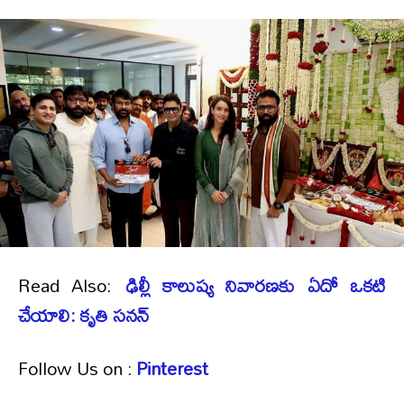
Read Also:
ఢిల్లీ కాలుష్య నివారణకు ఏదో ఒకటి
చేయాలి: కృతి సనన్
Follow Us on :
Pinterest