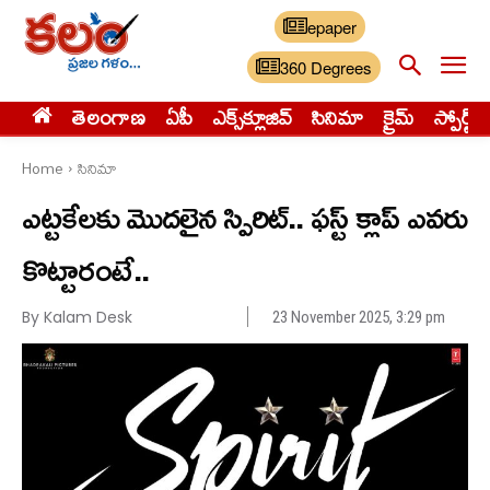
epaper
360 Degrees
తెలంగాణ
ఏపీ
ఎక్స్‌క్లూజివ్‌
సినిమా
క్రైమ్
స్పోర్ట్స్
Home
సినిమా
ఎట్టకేలకు మొదలైన స్పిరిట్.. ఫస్ట్ క్లాప్ ఎవరు
కొట్టారంటే..
By Kalam Desk
23 November 2025, 3:29 pm