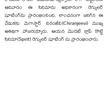
ఆదివారం ఈ సినిమాను అధికారంగా రెగ్యులర్
షూటింగ్‌ను ప్రారంభించింది. లాంఛనంగా జరిగిన ఈ
వేడుకకు మెగాస్టార్ చిరంజీవి(Chiranjeevi) ముఖ్య
అతిథిగా హాజరయ్యారు. ఆయన మొదటి క్లాప్ కొట్టి
సినిమా(Spirit) రెగ్యులర్ షూటింగ్ ను ప్రారంభించారు.