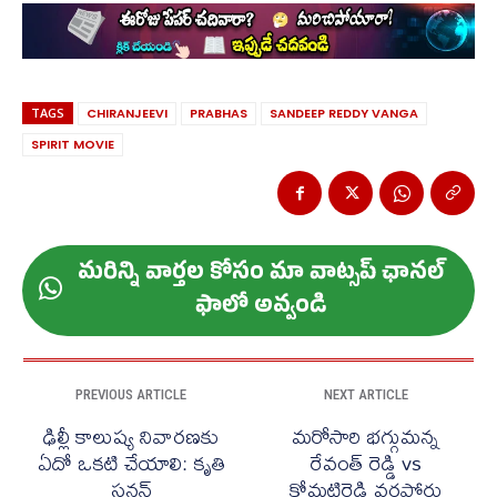
TAGS
CHIRANJEEVI
PRABHAS
SANDEEP REDDY VANGA
SPIRIT MOVIE
మ‌రిన్ని వార్త‌ల కోసం మా వాట్స‌ప్ ఛాన‌ల్
ఫాలో అవ్వండి
PREVIOUS ARTICLE
NEXT ARTICLE
ఢిల్లీ కాలుష్య నివారణకు
మరోసారి భగ్గుమన్న
ఏదో ఒకటి చేయాలి: కృతి
రేవంత్ రెడ్డి vs
సనన్
కోమటిరెడ్డి వర్గపోరు