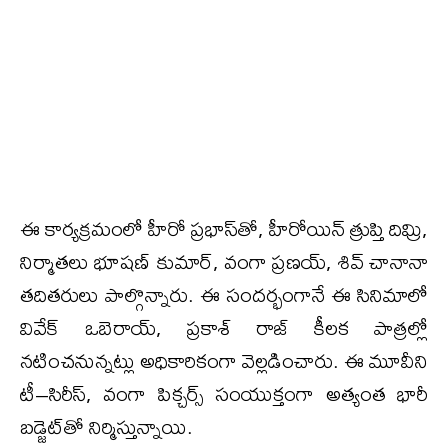
ఈ కార్యక్రమంలో హీరో ప్రభాస్‌తో, హీరోయిన్ త్రుప్తి దిమ్రి,
నిర్మాతలు భూషణ్ కుమార్, వంగా ప్రణయ్, శివ్ చానానా
తదితరులు పాల్గొన్నారు. ఈ సందర్భంగానే ఈ సినిమాలో
వివేక్ ఒబెరాయ్, ప్రకాశ్ రాజ్ కీలక పాత్రల్లో
నటించనున్నట్లు అధికారికంగా వెల్లడించారు. ఈ మూవీని
టీ–సిరీస్, వంగా పిక్చర్స్ సంయుక్తంగా అత్యంత భారీ
బడ్జెట్‌తో నిర్మిస్తున్నాయి.