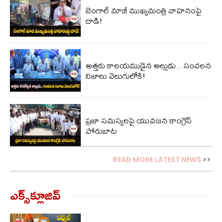
బెంగాల్​ మాజీ ముఖ్యమంత్రి వాహనంపై
దాడి!
అత్తకు కాలయముడైన అల్లుడు.. సంచలన
నిజాలు వెలుగులోకి!
ప్రజా సమస్యలపై యువజన కాంగ్రెస్
పోరుబాట
READ MORE LATEST NEWS
>>
ఎక్స్‌క్లూజివ్‌