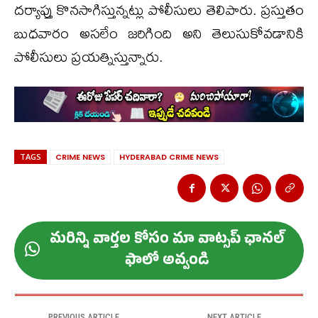
దర్యాప్తు కొనసాగిస్తున్నట్లు పోలీసులు తెలిపారు. ప్రస్తుతం
బుధవారం అసలేం జరిగింది అని తెలుసుకోవడానికి
పోలీసులు ప్రయత్నిస్తున్నారు.
TAGS
CRIME NEWS
HYDERABAD CRIME NEWS
మ‌రిన్ని వార్త‌ల కోసం మా వాట్స‌ప్ ఛాన‌ల్
ఫాలో అవ్వండి
PREVIOUS ARTICLE
NEXT ARTICLE