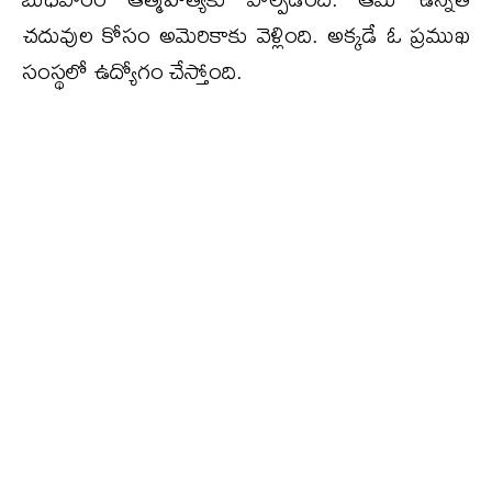
చదువుల కోసం అమెరికాకు వెళ్లింది. అక్కడే ఓ ప్రముఖ
సంస్థలో ఉద్యోగం చేస్తోంది.