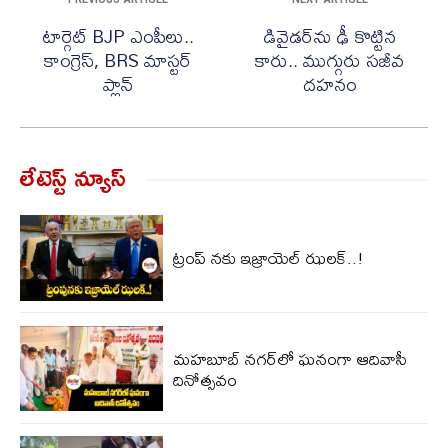
టార్గెట్ BJP ఎంపీలు..
డివైడర్‌ను ఢీ కొట్టిన
కాంగ్రెస్, BRS మాస్టర్
కారు.. ముగ్గురు సజీవ
ప్లాన్
దహనం
లేటెస్ట్ న్యూస్‌
ట్రంప్ నకు ఇజ్రాయెల్ ఝలక్..!
మహబూబ్‌ నగర్‌లో ఘనంగా ఆదివాసీ
దినోత్సవం