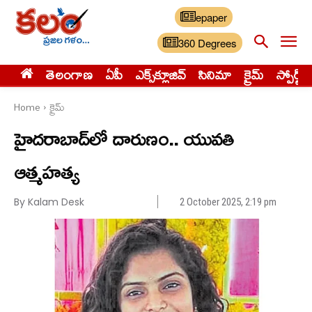
epaper
360 Degrees
తెలంగాణ
ఏపీ
ఎక్స్‌క్లూజివ్‌
సినిమా
క్రైమ్
స్పోర్ట్స్
Home
క్రైమ్
హైదరాబాద్‌లో దారుణం.. యువతి
ఆత్మహత్య
By Kalam Desk
2 October 2025, 2:19 pm