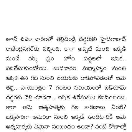
జూన్ చివరి వారంలో తల్లిదండ్రి దగ్గరకని హైదరాబాద్
రాజేంద్రనగర్‌కు వచ్చింది. కాగా అప్పటి నుంచి ఇక్కడి
నుంచే వర్క్ ఫ్రం హోం పద్దతిలో ఇషిక..
పనిచేసుకుంటోంది. బుధవారం మధ్యాహ్నం నుంచి
ఇషిక తన గది నుంచి బయటకు రాకపోవడంతో ఆమె
తల్లి.. సాయంత్రం 7 గంటల సమయంలో బెడ్‌రూమ్
దగ్గరకు వెళ్లి చూడగా.. ఇషిక ఉరేసుకుని కనిపించింది.
కాగా ఆమె ఆత్మహత్యకు గల కారణాలు ఏంటి?
ఒక్కసారిగా అమెరికా నుంచి ఇక్కడే ఉండటానికి ఆమె
ఆత్మహత్యకు ఏమైనా సంబంధం ఉందా? వంటి కోణాల్లో