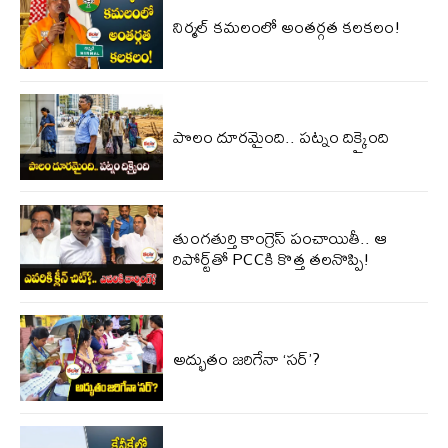
నిర్మల్ కమలంలో అంతర్గత కలకలం!
పొలం దూరమైంది.. పట్నం దిక్కైంది
తుంగతుర్తి కాంగ్రెస్‌ పంచాయితీ.. ఆ
రిపోర్ట్‌తో PCCకి కొత్త తలనొప్పి!
అద్భుతం జరిగేనా ‘సర్’?