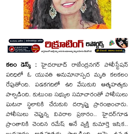
కలం డెస్క్ :
హైదరాబాద్‌ రాజేంద్రనగర్ పోలీస్టేషన్
పరిధిలో ఓ యువతి అనుమానాస్పద మృతి కలకలం
రేపుతోంది. పడకగదిలో ఉరి వేసుకుని ఆత్మహత్యకు
పాల్పడింది. కుటుంబ సభ్యుల సమాచారంతో పోలీసులు
ఘటనా స్థలానికి చేరుకుని దర్యాప్తు ప్రారంభించారు.
పోలీసులు చెప్తున్న వివరాల ప్రకారం.. హైదర్‌గూడ
ప్రాంతానికి చెందిన రమేష్ అనే వ్యక్తి కుమార్తె ఇషిక..
బుధవారం ఆత్మహత్యకు పాల్పడింది. ఆమె ఉన్నత