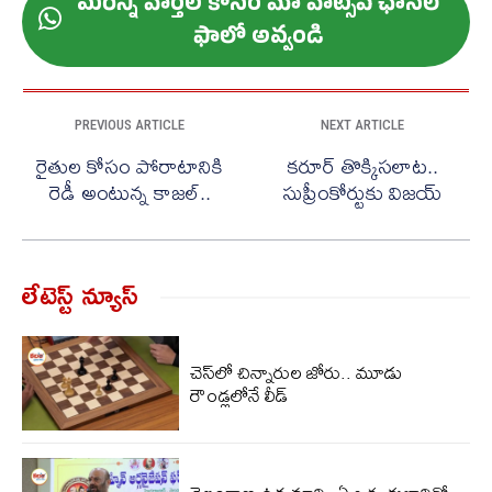
మ‌రిన్ని వార్త‌ల కోసం మా వాట్స‌ప్ ఛాన‌ల్
ఫాలో అవ్వండి
PREVIOUS ARTICLE
NEXT ARTICLE
రైతుల కోసం పోరాటానికి
కరూర్ తొక్కిసలాట..
రెడీ అంటున్న కాజల్..
సుప్రీంకోర్టుకు విజయ్
లేటెస్ట్ న్యూస్‌
చెస్‌లో చిన్నారుల జోరు.. మూడు
రౌండ్లలోనే లీడ్