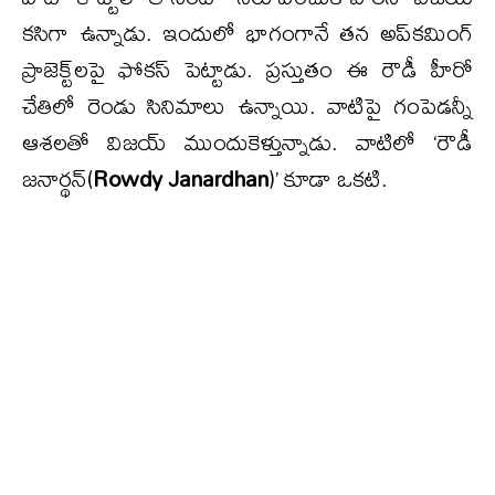
కసిగా ఉన్నాడు. ఇందులో భాగంగానే తన అప్‌కమింగ్
ప్రాజెక్ట్‌లపై ఫోకస్ పెట్టాడు. ప్రస్తుతం ఈ రౌడీ హీరో
చేతిలో రెండు సినిమాలు ఉన్నాయి. వాటిపై గంపెడన్నీ
ఆశలతో విజయ్ ముందుకెళ్తున్నాడు. వాటిలో ‘రౌడీ
జనార్థన్(
Rowdy Janardhan
)’ కూడా ఒకటి.