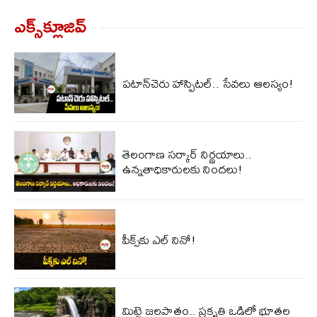
ఎక్స్‌క్లూజివ్‌
పటాన్‌చెరు హాస్పిటల్.. సేవలు ఆలస్యం!
తెలంగాణ సర్కార్ నిర్ణయాలు..
ఉన్నతాధికారులకు నిందలు!
పీక్స్‌కు ఎల్‌ నినో!
మిట్టె జలపాతం.. ప్రకృతి ఒడిలో భూతల