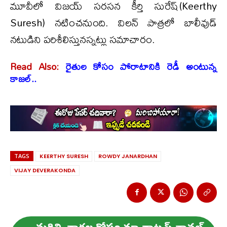
మూవీలో విజయ్ సరసన కీర్తి సురేష్(Keerthy
Suresh) నటించనుంది. విలన్ పాత్రలో బాలీవుడ్
నటుడిని పరిశీలిస్తునస్నట్లు సమాచారం.
Read Also:
రైతుల కోసం పోరాటానికి రెడీ అంటున్న
కాజల్..
TAGS
KEERTHY SURESH
ROWDY JANARDHAN
VIJAY DEVERAKONDA