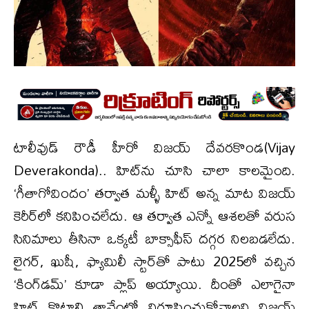
టాలీవుడ్ రౌడీ హీరో విజయ్ దేవరకొండ(Vijay
Deverakonda).. హిట్‌ను చూసి చాలా కాలమైంది.
‘గీతాగోవిందం’ తర్వాత మళ్ళీ హిట్ అన్న మాట విజయ్
కెరీర్‌లో కనిపించలేదు. ఆ తర్వాత ఎన్నో ఆశలతో వరుస
సినిమాలు తీసినా ఒక్కటీ బాక్సాఫీస్ దగ్గర నిలబడలేదు.
లైగర్, ఖుషీ, ఫ్యామిలీ స్టార్‌తో పాటు 2025లో వచ్చిన
‘కింగ్‌డమ్’ కూడా ప్లాప్ అయ్యాయి. దీంతో ఎలాగైనా
హిట్ కొట్టాలి తానేంటో నిరూపించుకోవాలని విజయ్