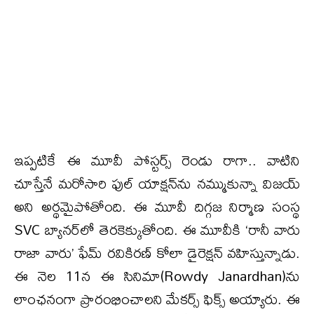
ఇప్పటికే ఈ మూవీ పోస్టర్స్ రెండు రాగా.. వాటిని
చూస్తేనే మరోసారి ఫుల్ యాక్షన్‌ను నమ్ముకున్నా విజయ్
అని అర్థమైపోతోంది. ఈ మూవీ దిగ్గజ నిర్మాణ సంస్థ
SVC బ్యానర్‌లో తెరకెక్కుతోంది. ఈ మూవీకి ‘రానీ వారు
రాజా వారు’ ఫేమ్ రవికిరణ్ కోలా డైరెక్షన్ వహిస్తున్నాడు.
ఈ నెల 11న ఈ సినిమా(Rowdy Janardhan)ను
లాంఛనంగా ప్రారంభించాలని మేకర్స్ ఫిక్స్ అయ్యారు. ఈ