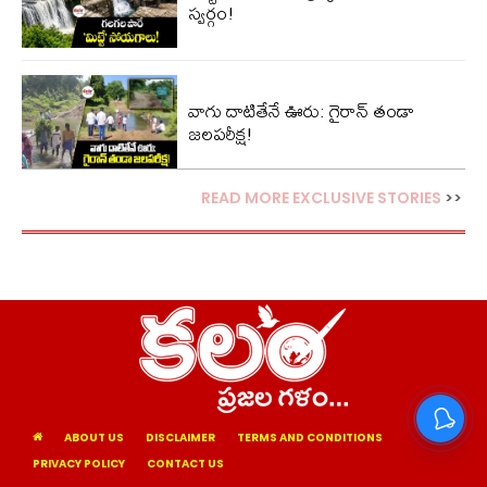
స్వర్గం!
వాగు దాటితేనే ఊరు: గైరాన్ తండా
జలపరీక్ష!
READ MORE EXCLUSIVE STORIES
>>
ABOUT US
DISCLAIMER
TERMS AND CONDITIONS
PRIVACY POLICY
CONTACT US