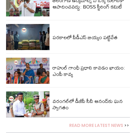
తెలంగాణ ఉద్యమాన్ని ఏ ఒక్క కులానికో
ఆపాదించవద్దు: BOSS స్టీరింగ్ కమిటీ
పరకాలలో పీడీఎస్‌ బియ్యం పట్టివేత
రాహుల్ గాంధీ ప్రధాని కావడం ఖాయం:
ఎంపీ కావ్య
వరంగల్‌లో డీజీపీ సీవీ ఆనంద్‌కు ఘన
స్వాగతం
READ MORE LATEST NEWS
>>