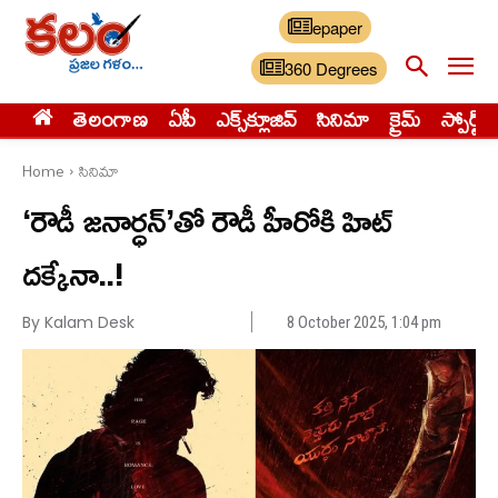
epaper
360 Degrees
తెలంగాణ
ఏపీ
ఎక్స్‌క్లూజివ్‌
సినిమా
క్రైమ్
స్పోర్ట్స్
Home
సినిమా
‘రౌడీ జనార్ధన్‌’తో రౌడీ హీరోకి హిట్
దక్కేనా..!
By Kalam Desk
8 October 2025, 1:04 pm