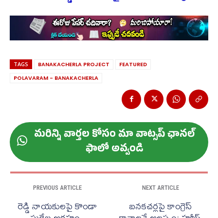
TAGS
BANAKACHERLA PROJECT
FEATURED
POLAVARAM - BANAKACHERLA
మ‌రిన్ని వార్త‌ల కోసం మా వాట్స‌ప్ ఛాన‌ల్
ఫాలో అవ్వండి
PREVIOUS ARTICLE
NEXT ARTICLE
రెడ్డి నాయకులపై కొండా
బనకచర్లపై కాంగ్రెస్
సురేఖ ఆగ్రహం..
కావాలనే ఆలస్యం: హరీష్