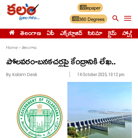
epaper
360 Degrees
తెలంగాణ
ఏపీ
ఎక్స్‌క్లూజివ్‌
సినిమా
క్రైమ్
స్పోర్ట్స్
Home
తెలంగాణ
పోలవరం-బనకచర్లపై కేంద్రానికి లేఖ..
By Kalam Desk
14 October 2025, 10:12 pm