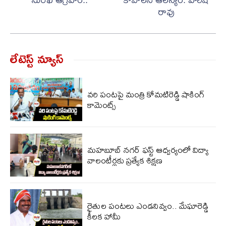
రావు
లేటెస్ట్ న్యూస్‌
వరి పంటపై మంత్రి కోమటిరెడ్డి షాకింగ్
కామెంట్స్
మహబూబ్ నగర్ ఫస్ట్‌ ఆధ్వర్యంలో విద్యా
వాలంటీర్లకు ప్రత్యేక శిక్షణ
రైతుల పంటలు ఎండనివ్వం.. మేఘారెడ్డి
కీలక హామీ