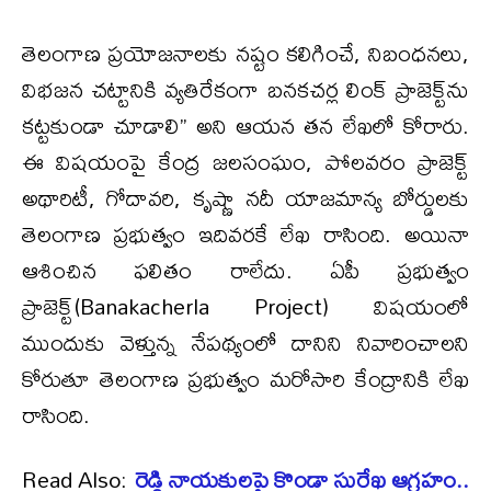
తెలంగాణ ప్రయోజనాలకు నష్టం కలిగించే, నిబంధనలు,
విభజన చట్టానికి వ్యతిరేకంగా బనకచర్ల లింక్ ప్రాజెక్ట్‌ను
కట్టకుండా చూడాలి’’ అని ఆయన తన లేఖలో కోరారు.
ఈ విషయంపై కేంద్ర జలసంఘం, పోలవరం ప్రాజెక్ట్
అథారిటీ, గోదావరి, కృష్ణా నదీ యాజమాన్య బోర్డులకు
తెలంగాణ ప్రభుత్వం ఇదివరకే లేఖ రాసింది. అయినా
ఆశించిన ఫలితం రాలేదు. ఏపీ ప్రభుత్వం
ప్రాజెక్ట్(Banakacherla Project) విషయంలో
ముందుకు వెళ్తున్న నేపథ్యంలో దానిని నివారించాలని
కోరుతూ తెలంగాణ ప్రభుత్వం మరోసారి కేంద్రానికి లేఖ
రాసింది.
Read Also:
రెడ్డి నాయకులపై కొండా సురేఖ ఆగ్రహం..