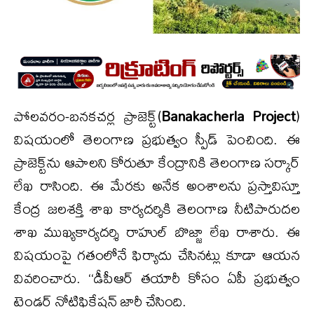
పోలవరం-బనకచర్ల ప్రాజెక్ట్‌(
Banakacherla Project
)
విషయంలో తెలంగాణ ప్రభుత్వం స్పీడ్ పెంచింది. ఈ
ప్రాజెక్ట్‌ను ఆపాలని కోరుతూ కేంద్రానికి తెలంగాణ సర్కార్
లేఖ రాసింది. ఈ మేరకు అనేక అంశాలను ప్రస్తావిస్తూ
కేంద్ర జలశక్తి శాఖ కార్యదర్శికి తెలంగాణ నీటిపారుదల
శాఖ ముఖ్యకార్యదర్శి రాహుల్ బొజ్జా లేఖ రాశారు. ఈ
విషయంపై గతంలోనే ఫిర్యాదు చేసినట్లు కూడా ఆయన
వివరించారు. ‘‘డీపీఆర్ తయారీ కోసం ఏపీ ప్రభుత్వం
టెండర్ నోటిఫికేషన్ జారీ చేసింది.