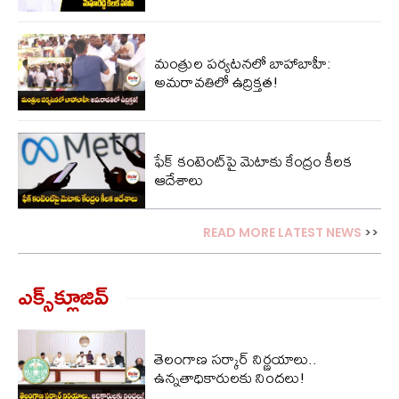
మంత్రుల పర్యటనలో బాహాబాహీ:
అమరావతిలో ఉద్రిక్తత!
ఫేక్ కంటెంట్‌పై మెటాకు కేంద్రం కీలక
ఆదేశాలు
READ MORE LATEST NEWS
>>
ఎక్స్‌క్లూజివ్‌
తెలంగాణ సర్కార్ నిర్ణయాలు..
ఉన్నతాధికారులకు నిందలు!