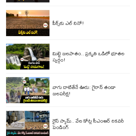
పీక్స్‌కు ఎల్‌ నినో!
మిట్టె జలపాతం.. ప్రకృతి ఒడిలో భూతల
స్వర్గం!
వాగు దాటితేనే ఊరు: గైరాన్ తండా
జలపరీక్ష!
రైస్ స్కామ్.. వేల కోట్ల‌ సీఎంఆర్ రికవరీ
పెండింగ్