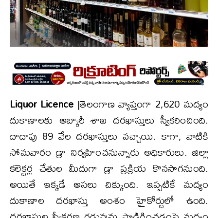
Liquor Licence
|తెలంగాణ వ్యాప్తంగా 2,620 మద్యం
దుకాణాలకు అబ్కారీ శాఖ దరఖాస్తులు స్వీకరించింది.
దాదాపు 89 వేల దరఖాస్తులు వచ్చాయి. కాగా, వాటికి
సోమవారం డ్రా నిర్వహించనున్నారు అధికారులు. జిల్లా
కలెక్టర్ల చేతుల మీదుగా డ్రా ప్రక్రియ కొనసాగనుంది.
అయితే ఇక్కడే అసలు చిక్కుంది. ఇప్పటికే మద్యం
దుకాణాల దరఖాస్తు అంశం హైకోర్టులో ఉంది.
దరఖాస్తుల స్వీకరణ గడువును పొడిగించడంపై మద్యం