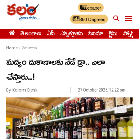
epaper
360 Degrees
తెలంగాణ
ఏపీ
ఎక్స్‌క్లూజివ్‌
సినిమా
క్రైమ్
స్పోర్ట్స్
Home
తెలంగాణ
మద్యం దుకాణాలకు నేడే డ్రా.. ఎలా
చేస్తారు..!
By Kalam Desk
27 October 2025, 12:22 pm