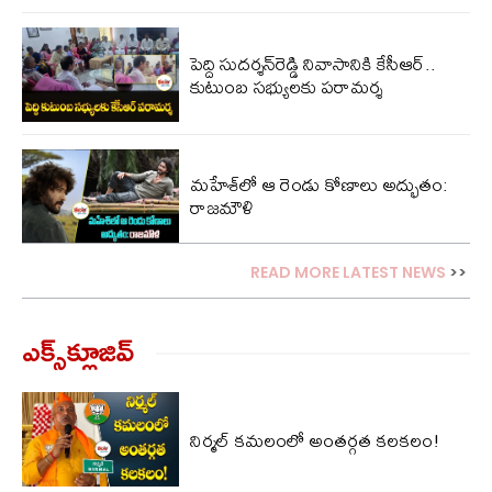
పెద్ది సుదర్శన్‌రెడ్డి నివాసానికి కేసీఆర్..
కుటుంబ సభ్యులకు పరామర్శ
మహేశ్‌లో ఆ రెండు కోణాలు అద్భుతం:
రాజమౌళి
READ MORE LATEST NEWS
>>
ఎక్స్‌క్లూజివ్‌
నిర్మల్ కమలంలో అంతర్గత కలకలం!