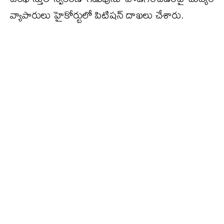
వ్యాపారులు హైకోర్టులో పిటిషన్ దాఖలు చేశారు.