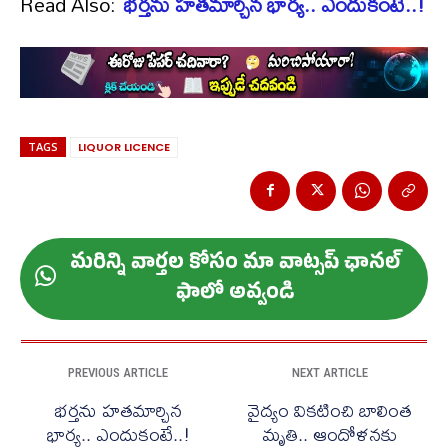
Read Also:
భర్తను హతమార్చిన భార్య.. ఎందుకంటే..!
TAGS
LIQUOR LICENCE
మ‌రిన్ని వార్త‌ల కోసం మా వాట్స‌ప్ ఛాన‌ల్
ఫాలో అవ్వండి
PREVIOUS ARTICLE
NEXT ARTICLE
భర్తను హతమార్చిన
వైద్యం వికటించి బాలింత
భార్య.. ఎందుకంటే..!
మృతి.. ఆందోళనకు