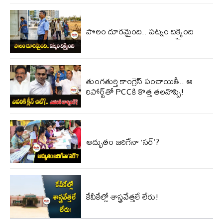
పొలం దూరమైంది.. పట్నం దిక్కైంది
తుంగతుర్తి కాంగ్రెస్‌ పంచాయితీ.. ఆ
రిపోర్ట్‌తో PCCకి కొత్త తలనొప్పి!
అద్భుతం జరిగేనా ‘సర్’?
కేవీకేల్లో శాస్త్రవేత్తలే లేరు!