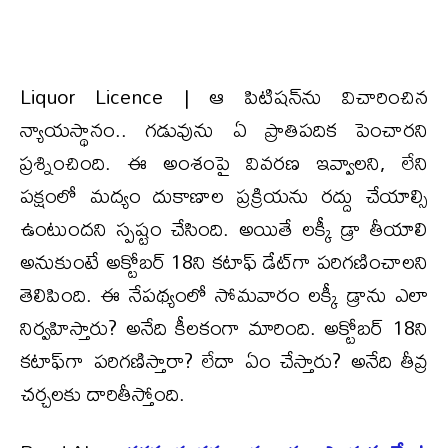
Liquor Licence | ఆ పిటిషన్‌ను విచారించిన
న్యాయస్థానం.. గడువును ఏ ప్రాతిపదిక పెంచారని
ప్రశ్నించింది. ఈ అంశంపై వివరణ ఇవ్వాలని, లేని
పక్షంలో మద్యం దుకాణాల ప్రక్రియను రద్దు చేయాల్సి
ఉంటుందని స్పష్టం చేసింది. అయితే లక్కీ డ్రా తీయాలి
అనుకుంటే అక్టోబర్ 18ని కటాఫ్ డేట్‌గా పరిగణించాలని
తెలిపింది. ఈ నేపథ్యంలో సోమవారం లక్కీ డ్రాను ఎలా
నిర్వహిస్తారు? అనేది కీలకంగా మారింది. అక్టోబర్ 18ని
కటాఫ్‌గా పరిగణిస్తారా? లేదా ఏం చేస్తారు? అనేది తీవ్ర
చర్చలకు దారితీస్తోంది.