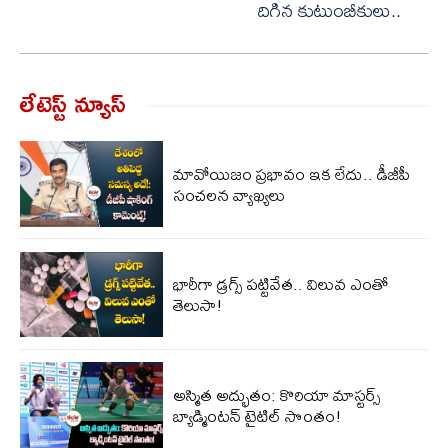
దిగిన కుటుంబీకులు..
లేటెస్ట్ న్యూస్‌
మావోయిజం ప్రభావం ఇక లేదు.. డీజీపీ
సంచలన వ్యాఖ్యలు
భారీగా డ్రగ్స్ పట్టివేత.. విలువ ఎంతో
తెలుసా!
అస్మిత అద్భుతం: కొరియా మాస్టర్స్
బ్యాడ్మింటన్ టైటిల్ సొంతం!