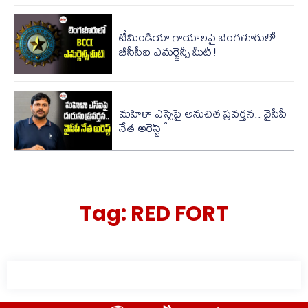
టీమిండియా గాయాలపై బెంగళూరులో
బీసీసీఐ ఎమర్జెన్సీ మీట్!
మహిళా ఎస్సైపై అనుచిత ప్రవర్తన.. వైసీపీ
నేత అరెస్ట్
Tag:
RED FORT