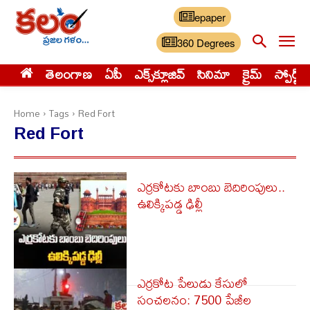
epaper
360 Degrees
తెలంగాణ
ఏపీ
ఎక్స్‌క్లూజివ్‌
సినిమా
క్రైమ్
స్పోర్ట్స్
Home
Tags
Red Fort
Red Fort
ఎర్రకోటకు బాంబు బెదిరింపులు..
ఉలిక్కిపడ్డ ఢిల్లీ
ఎర్రకోట పేలుడు కేసులో
సంచలనం: 7500 పేజీల