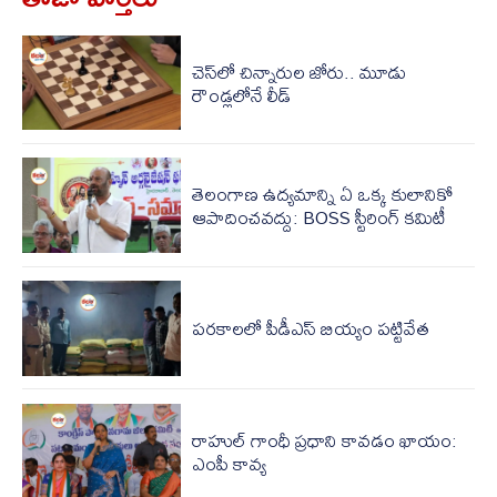
చెస్‌లో చిన్నారుల జోరు.. మూడు
రౌండ్లలోనే లీడ్
తెలంగాణ ఉద్యమాన్ని ఏ ఒక్క కులానికో
ఆపాదించవద్దు: BOSS స్టీరింగ్ కమిటీ
పరకాలలో పీడీఎస్‌ బియ్యం పట్టివేత
రాహుల్ గాంధీ ప్రధాని కావడం ఖాయం:
ఎంపీ కావ్య