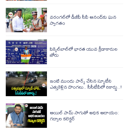
వరంగల్‌లో డీజీపీ సీవీ ఆనంద్‌కు ఘన
స్వాగతం
పిక్కెల్‌బాల్‌లో భారత యువ క్రీడాకారుల
జోరు
ఇంటి ముందు పార్క్ చేసిన స్కూటీని
ఎత్తుకెళ్లిన దొంగలు.. సీసీటీవీలో రికార్డు..!
ఆయిల్ పామ్ సాగుతో అధిక ఆదాయం:
గద్వాల కలెక్టర్