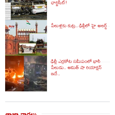
ఛార్జిషీట్!
పేలుళ్లకు కుట్ర.. ఢిల్లీలో హై అలర్ట్​
ఢిల్లీ ఎర్రకోట సమీపంలో భారీ
పేలుడు.. అమిత్ షా రియాక్షన్
ఇదే..
తాజా వార్త‌లు