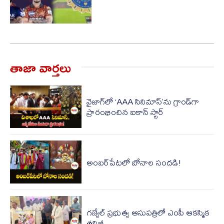
తాజా వార్త‌లు
వైజాగ్‌లో ‘AAA సినిమాస్’ను గ్రాండ్‌గా
ప్రారంభించిన ఐకాన్ స్టార్
అంబర్‌పేటలో బోనాల సందడి!
గజ్వేల్ ప్రభుత్వ ఆసుపత్రిలో ఎంపీ ఆక‌స్మిక
త‌నిఖీ