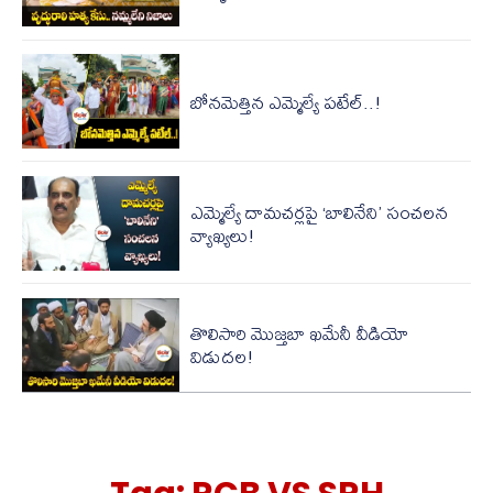
బోనమెత్తిన ఎమ్మెల్యే పటేల్..!
ఎమ్మెల్యే దామచర్లపై ‘బాలినేని’ సంచలన
వ్యాఖ్యలు!
తొలిసారి మొజ్త‌బా ఖ‌మేనీ వీడియో
విడుద‌ల‌!