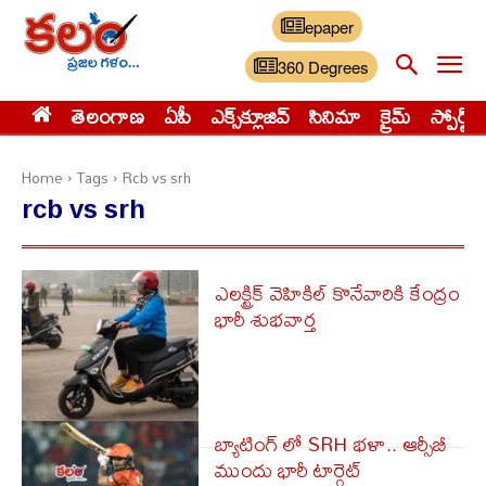
epaper
360 Degrees
తెలంగాణ
ఏపీ
ఎక్స్‌క్లూజివ్‌
సినిమా
క్రైమ్
స్పోర్ట్స్
Home
Tags
Rcb vs srh
rcb vs srh
ఎలక్ట్రిక్ వెహికిల్ కొనేవారికి కేంద్రం
భారీ శుభవార్త
బ్యాటింగ్ లో SRH భళా.. ఆర్సీబీ
ముందు భారీ టార్గెట్