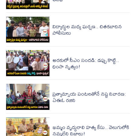
విద్యార్థుల మధ్య ఘర్షణ.. చితకబాదిన
పోలీసులు
అరకులో సీఎం సందడి: డప్పు కొట్టి..
ధింసా నృత్యం!
ప్రత్యామ్నాయ పంటల‌తోనే న‌ష్ట నివార‌ణ:
ఏఈఓ రజిని
ఖమ్మం వృద్ధురాలి హత్య కేసు.. వెలుగులోకి
నమ్మలేని నిజాలు!