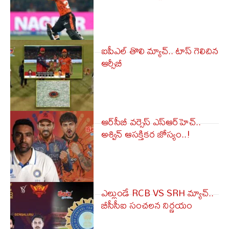
ఐపీఎల్ తొలి మ్యాచ్.. టాస్ గెలిచిన
ఆర్సీబీ
ఆర్‌సీబీ వర్సెస్ ఎస్ఆర్‌హెచ్..
అశ్విన్ ఆసక్తికర జోస్యం..!
ఎల్లుండే RCB VS SRH మ్యాచ్..
బీసీసీఐ సంచలన నిర్ణయం