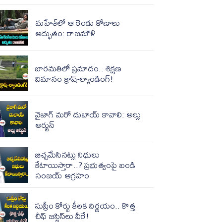
మహేశ్‌లో ఆ రెండు కోణాలు
అద్భుతం: రాజమౌళి
బారమతిలో ప్రమాదం.. శిక్షణ
విమానం క్రాష్-ల్యాండింగ్!
వైజాగ్ మరో దుబాయ్ కావాలి: అల్లు
అర్జున్
బిచ్చమేసినట్లు నిధులు
కేటాయిస్తారా..? ప్రభుత్వంపై బండి
సంజయ్ ఆగ్రహం
సుప్రీం కోర్టు కీలక నిర్ణయం.. కొత్త
చీఫ్ జస్టిస్‌లు వీరే!