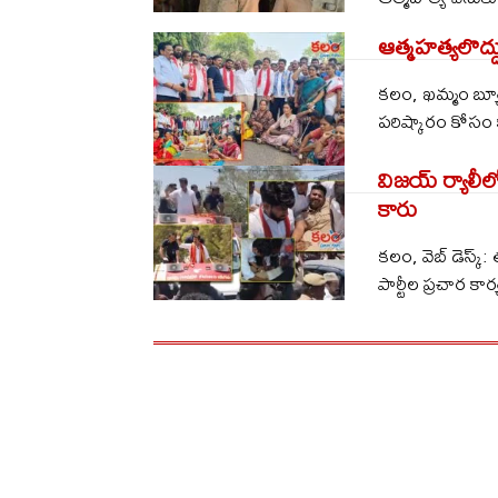
ఆత్మహత్యలొద్ద
కలం, ఖమ్మం బ్యూ
పరిష్కారం కోసం కా
విజయ్ ర్యాలీల
కారు
కలం, వెబ్ డెస్క్
పార్టీల ప్రచార కా