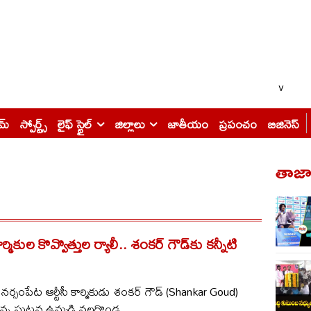
v
ైమ్
స్పోర్ట్స్
లైఫ్ స్టైల్
జిల్లాలు
జాతీయం
ప్రపంచం
బిజినెస్
తాజా 
మికుల కొవ్వొత్తుల ర్యాలీ.. శంకర్ గౌడ్‌కు కన్నీటి
ర్సంపేట ఆర్టీసీ కార్మికుడు శంకర్ గౌడ్ (Shankar Goud)
ున్న ఘటన ఉమ్మడి నల్లగొండ...