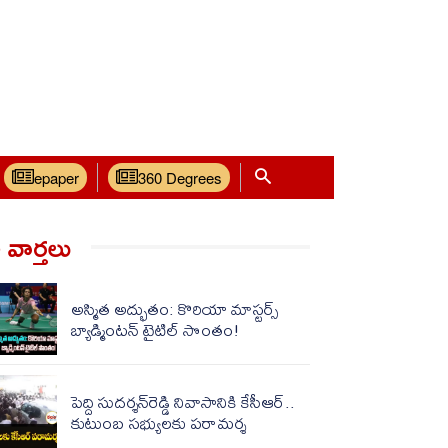
epaper
360 Degrees
వార్త‌లు
అస్మిత అద్భుతం: కొరియా మాస్టర్స్
బ్యాడ్మింటన్ టైటిల్ సొంతం!
పెద్ది సుదర్శన్‌రెడ్డి నివాసానికి కేసీఆర్..
కుటుంబ సభ్యులకు పరామర్శ