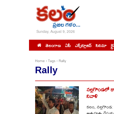
Sunday, August 9, 2026
తెలంగాణ
ఏపీ
ఎక్స్‌క్లూజివ్‌
సినిమా
క్ర
Home
Tags
Rally
Rally
నల్లగొండలో కార్
నివాళి
కలం, నల్లగొండ: న
ఆత్మహత్య చేసుక