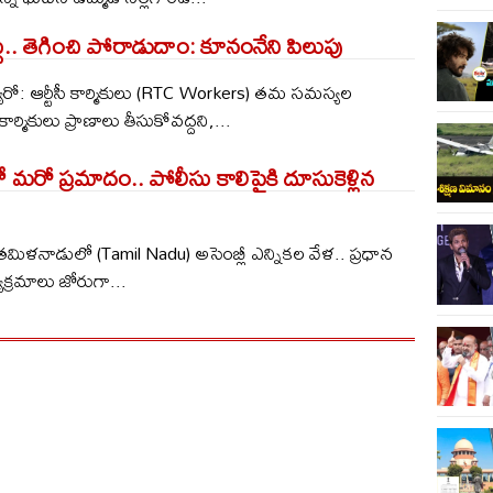
ు.. తెగించి పోరాడుదాం: కూనంనేని పిలుపు
రో: ఆర్టీసీ కార్మికులు (RTC Workers) తమ సమస్యల
ర్మికులు ప్రాణాలు తీసుకోవద్దని,...
ో మరో ప్రమాదం.. పోలీసు కాలిపైకి దూసుకెళ్లిన
: తమిళనాడులో (Tamil Nadu) అసెంబ్లీ ఎన్నికల వేళ.. ప్రధాన
ర్యక్రమాలు జోరుగా...