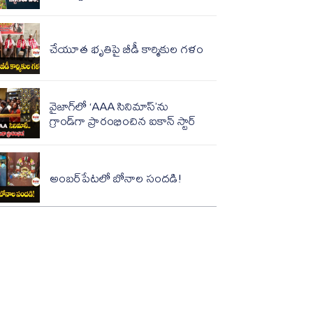
చేయూత భృతిపై బీడీ కార్మికుల గళం
వైజాగ్‌లో ‘AAA సినిమాస్’ను
గ్రాండ్‌గా ప్రారంభించిన ఐకాన్ స్టార్
అంబర్‌పేటలో బోనాల సందడి!