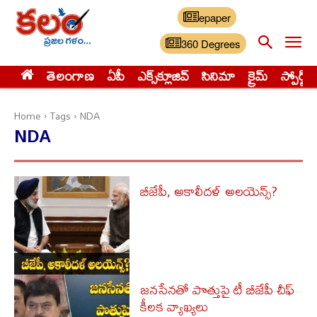
epaper
360 Degrees
తెలంగాణ
ఏపీ
ఎక్స్‌క్లూజివ్‌
సినిమా
క్రైమ్
స్పోర్ట్స్
Home
Tags
NDA
NDA
బీజేపీ, అకాలీదళ్ అలయెన్స్?
జ‌న‌సేన‌తో పొత్తుపై టీ బీజేపీ చీఫ్
కీలక వ్యాఖ్య‌లు