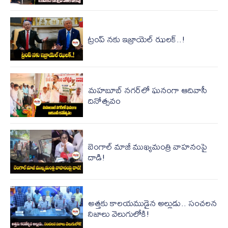
ట్రంప్ నకు ఇజ్రాయెల్ ఝలక్..!
మహబూబ్‌ నగర్‌లో ఘనంగా ఆదివాసీ
దినోత్సవం
బెంగాల్​ మాజీ ముఖ్యమంత్రి వాహనంపై
దాడి!
అత్తకు కాలయముడైన అల్లుడు.. సంచలన
నిజాలు వెలుగులోకి!