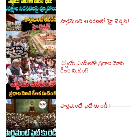
పార్ల‌మెంట్ ఆవ‌ర‌ణ‌లో హై టెన్ష‌న్‌!
ఎన్డీయే ఎంపీలతో ప్రధాని మోదీ
కీలక మీటింగ్
పార్లమెంట్ ఫైట్ కు రెడీ!