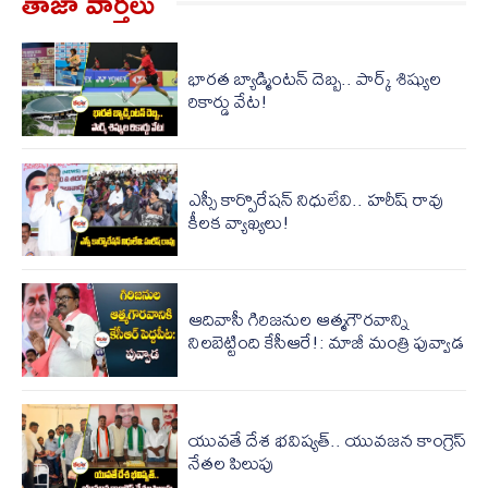
తాజా వార్త‌లు
భారత బ్యాడ్మింటన్ దెబ్బ.. పార్క్ శిష్యుల
రికార్డు వేట!
ఎస్సీ కార్పొరేషన్ నిధులేవి.. హరీష్ రావు
కీలక వ్యాఖ్యలు!
ఆదివాసీ గిరిజనుల ఆత్మగౌరవాన్ని
నిలబెట్టింది కేసీఆరే!: మాజీ మంత్రి పువ్వాడ
యువతే దేశ భవిష్యత్.. యువజన కాంగ్రెస్
నేతల పిలుపు