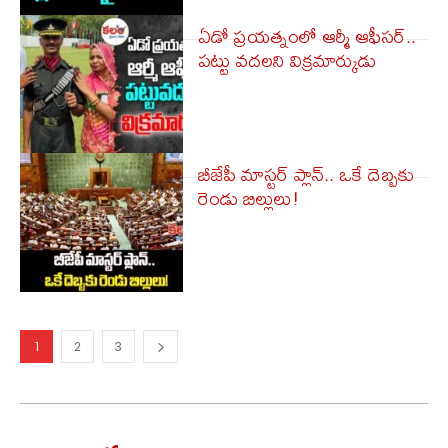
ఏడో ప్రయత్నంలో ఆర్మీ ఆఫీసర్..
పట్టు వదలని విక్రమార్కుడు
బీజేపీ మాస్టర్ ప్లాన్.. ఒకే దెబ్బకు
రెండు బిల్లులు!
1
2
3