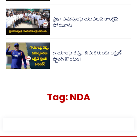
ప్రజా సమస్యలపై యువజన కాంగ్రెస్
పోరుబాట
గాయాలపై రచ్చ.. విమర్శకులకు లక్ష్మణ్
స్ట్రాంగ్ కౌంటర్!
Tag:
NDA