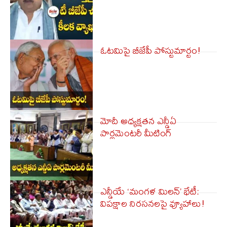
ఓటమిపై బీజేపీ పోస్టుమార్టం!
మోదీ అధ్య‌క్ష‌త‌న ఎన్డీఏ
పార్ల‌మెంట‌రీ మీటింగ్‌
ఎన్డీయే ‘మంగళ మిలన్’ భేటీ:
విపక్షాల నిరసనలపై వ్యూహాలు!