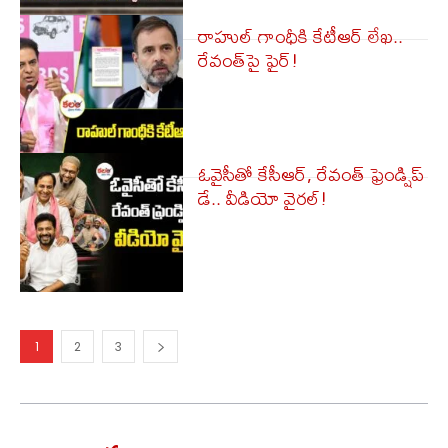
రాహుల్ గాంధీకి కేటీఆర్ లేఖ..
రేవంత్‌పై ఫైర్!
ఓవైసీతో కేసీఆర్‌, రేవంత్ ఫ్రెండ్షిప్
డే.. వీడియో వైర‌ల్‌!
1
2
3