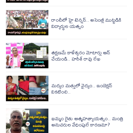
రాంచీలో హై టెన్షన్.. అసెంబ్లీ ముట్టడికి
విద్యార్థుల యత్నం
తక్షణమే కాళేశ్వరం మోటార్లు ఆన్
చేయండి.. హరీశ్ రావు లేఖ
మద్యం మత్తులో వైద్యం.. ఇంజెక్షన్
వికటించి..
ఖమ్మం రైతు ఆత్మహత్యాయత్నం.. మంత్రి
అనుచరుల వేధింపులే కారణమా?