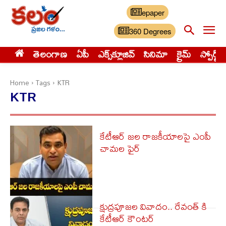
epaper
360 Degrees
తెలంగాణ
ఏపీ
ఎక్స్‌క్లూజివ్‌
సినిమా
క్రైమ్
స్పోర్ట్స్
Home
Tags
KTR
KTR
కేటీఆర్ జల రాజకీయాలపై ఎంపీ
చామల ఫైర్
క్షుద్రపూజల వివాదం.. రేవంత్‌ కి
కేటీఆర్ కౌంటర్