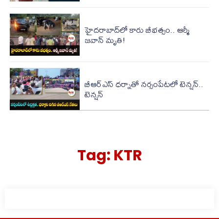
హైదరాబాద్‌లో కారు బీభ‌త్సం.. ఆర్మీ
జ‌వాన్ మృతి!
బీఆర్ఎస్ ధర్నాతో నర్సంపేటలో టెన్షన్..
టెన్షన్
Tag:
KTR