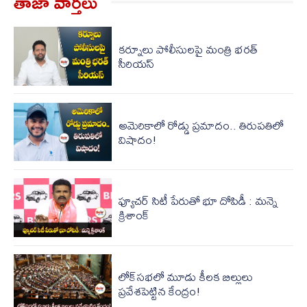
తాజా వార్త‌లు
క‌ర్నూలు పోలీసుల‌పై మంత్రి భ‌ర‌త్
సీరియ‌స్‌
అమెరికాలో రోడ్డు ప్ర‌మాదం.. తిరుప‌తిలో
విషాదం!
ఫ్యూచర్‌ సిటీ పేరుతో భూ దోపిడీ : మన్నె
క్రిశాంక్
లోక్‌స‌భ‌లో మూడు కీల‌క బిల్లులు
ప్ర‌వేశ‌పెట్టిన కేంద్రం!