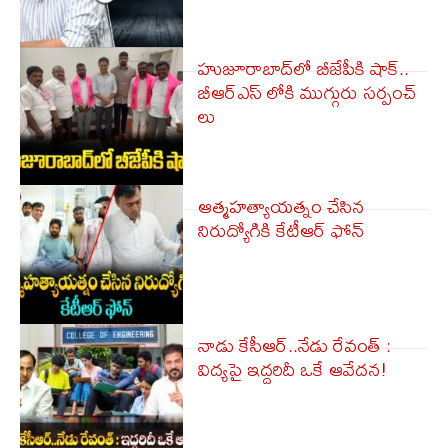
హుజూరాబాద్‌లో బీజేపీకి షాక్..
బీఆర్ఎస్ లోకి ముగ్గురు సర్పంచ్
లు
ఆత్మహత్యాయత్నం చేసిన
నిరుద్యోగికి కేటీఆర్ ఫోన్
నాడు కేసీఆర్..నేడు రేవంత్ :
విద్యపై ఇద్దరిదీ ఒకే ఆవేదన!