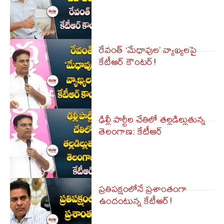
రేవంత్‌ ‘మేధావుల’ వ్యాఖ్యలపై
కేటీఆర్ కౌంటర్!
ఢిల్లీ పార్టీల చేతిలో తల్లడిల్లుతున్న
తెలంగాణ: కేటీఆర్
ప్ర‌తిప‌క్షంలోనే ప్ర‌శాంతంగా
ఉందంటున్న కేటీఆర్!