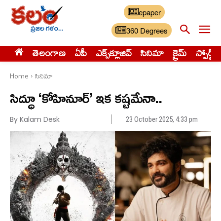
epaper
360 Degrees
తెలంగాణ
ఏపీ
ఎక్స్‌క్లూజివ్‌
సినిమా
క్రైమ్
స్పోర్ట్స్
Home
సినిమా
సిద్ధూ ‘కోహినూర్’ ఇక కష్టమేనా..
By Kalam Desk
23 October 2025, 4:33 pm