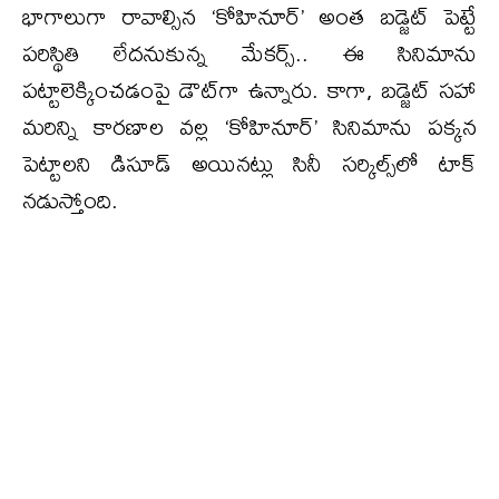
భాగాలుగా రావాల్సిన ‘కోహినూర్’ అంత బడ్జెట్ పెట్టే
పరిస్థితి లేదనుకున్న మేకర్స్.. ఈ సినిమాను
పట్టాలెక్కించడంపై డౌట్‌గా ఉన్నారు. కాగా, బడ్జెట్ సహా
మరిన్ని కారణాల వల్ల ‘కోహినూర్’ సినిమాను పక్కన
పెట్టాలని డిసూడ్ అయినట్లు సినీ సర్కిల్స్‌లో టాక్
నడుస్తోంది.