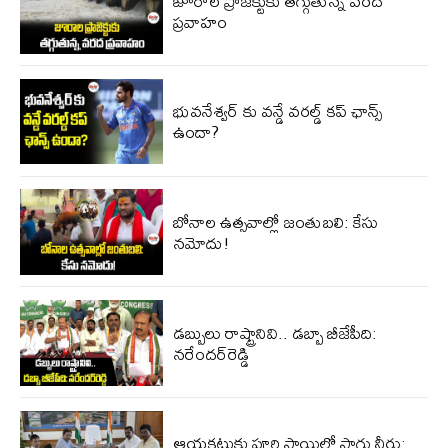
జూరాల ప్రాజెక్టుకు తగ్గుతున్న వరద
ప్రవాహం
భువనేశ్వర్ కు వన్డే వరల్డ్ కప్ ఛాన్స్
ఉందా?
బోనాల ఉత్సవాల్లో జంతుబలి: కేసు
నమోదు!
డబ్బులు రాష్ట్రానివి.. డబ్బా బీజేపీది:
నరేందర్‌రెడ్డి
ఆయకట్టుకు పూర్తి స్థాయిలో సాగు నీరు: