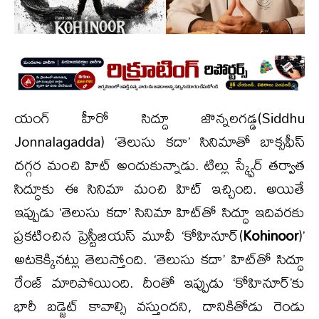
యంగ్ హీరో సిద్దూ జొన్నలగడ్డ(Siddhu
Jonnalagadda) ‘తెలుసు కదా’ సినిమాతో బాక్సఫీస్
దగ్గర మంచి హిట్ అందుకున్నాడు. టిల్లు స్క్వేర్ తర్వాత
సిద్ధూకు ఈ సినిమా మంచి హిట్ ఇచ్చింది. అయితే
ఇప్పుడు ‘తెలుసు కదా’ సినిమా హిట్‌తో సిద్ధూ ఇదివరకు
ప్రకటించిన ప్రెస్టీజియస్‌ మూవీ ‘కోహినూర్(
Kohinoor
)’
అటకెక్కినట్లు తెలుస్తోంది. ‘తెలుసు కదా’ హిట్‌తో సిద్ధూ
రేంజ్ మారిపోయింది. దీంతో ఇప్పుడు ‘కోహినూర్’కు
భారీ బడ్జెట్ కావాల్సి వస్తుందని, దానికితోడు రెండు