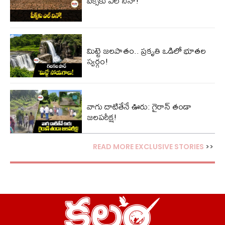
పీక్స్‌కు ఎల్‌ నినో!
మిట్టె జలపాతం.. ప్రకృతి ఒడిలో భూతల
స్వర్గం!
వాగు దాటితేనే ఊరు: గైరాన్ తండా
జలపరీక్ష!
READ MORE EXCLUSIVE STORIES
>>