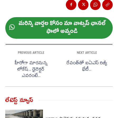
మ‌రిన్ని వార్త‌ల కోసం మా వాట్స‌ప్ ఛాన‌ల్
ఫాలో అవ్వండి
PREVIOUS ARTICLE
NEXT ARTICLE
హీరోగా మారనున్న
రేవంత్‌తో ఐఏఎస్ రిజ్వీ
లోకేష్.. డైరెక్టర్
భేటీ..
ఎవరంటే..
లేటెస్ట్ న్యూస్‌