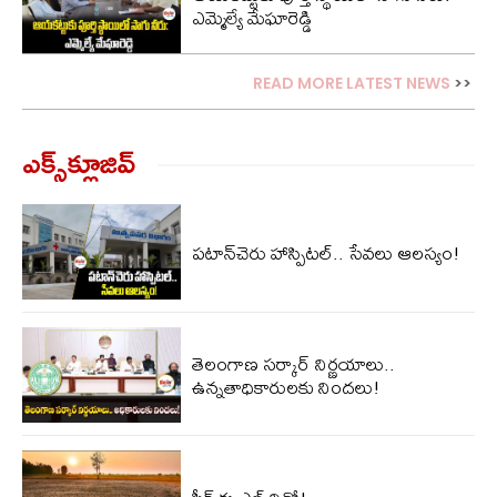
ఎమ్మెల్యే మేఘారెడ్డి
READ MORE LATEST NEWS
>>
ఎక్స్‌క్లూజివ్‌
పటాన్‌చెరు హాస్పిటల్.. సేవలు ఆలస్యం!
తెలంగాణ సర్కార్ నిర్ణయాలు..
ఉన్నతాధికారులకు నిందలు!