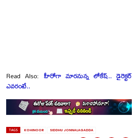
Read Also:
హీరోగా మారనున్న లోకేష్.. డైరెక్టర్
ఎవరంటే..
TAGS
KOHINOOR
SIDDHU JONNALAGADDA