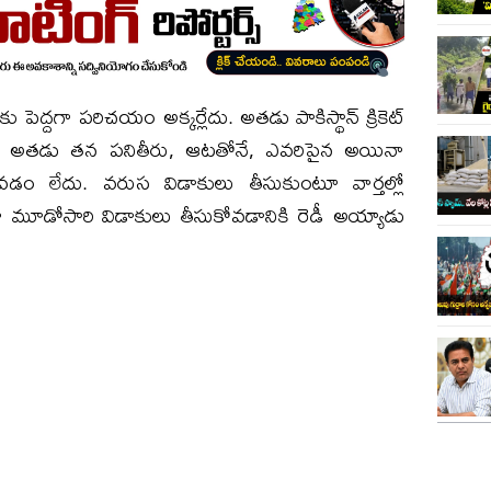
కు పెద్దగా పరిచయం అక్కర్లేదు. అతడు పాకిస్థాన్ క్రికెట్
ంగా అతడు తన పనితీరు, ఆటతోనే, ఎవరిపైన అయినా
నిలవడం లేదు. వరుస విడాకులు తీసుకుంటూ వార్తల్లో
టగా మూడోసారి విడాకులు తీసుకోవడానికి రెడీ అయ్యాడు