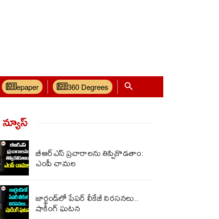
epaper
360 Degrees
్ న్యూస్‌
బీఆర్ఎస్ ప్రచారాలను తిప్పికొడతాం:
ఎంపీ చామల
జార్ఖండ్‌‌లో పేపర్ లీకేజీ నిరసనలు..
షాకింగ్ ఘటన