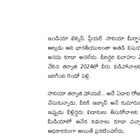
ఇండియా టెన్నిస్ ప్లేయర్ సానియా మీర్
అల్లుడు అని భారతీయులంతా అతడి విషయ
అనను కూడా అనలేదు. వీరిద్దరి వివాహం 
చేసిన తర్వాత 2024లో వీరు విడిపోవాలన
జరిగింది రెండో పెళ్లి.
సానియా తర్వాత షోయబ్.. అదే ఏడాది రోజ
చేసుకున్నాడు. వీరికి ఇజ్యాన్ అనే కుమార
ఇప్పుడు వీళ్లిద్దరు విడాకులు తీసుకోవాలన
మీడియాలో అనేక కథనాలు కూడా వచ్చాయ
అధికారికంగా అయితే ప్రకటించలేదు.