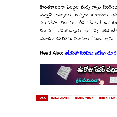
కొంతకాలంగా వీరిద్దరి మధ్య గ్యాప్ పెరిగ
వస్తూనే ఉన్నాయి. ఇప్పుడు విడాకులు త
మూడోసారి విడాకులు తీసుకోవడమే అవుత
వివాహం చేసుకున్నాడు. దాదాపు ఎనిమిదే
ఏడాది సానియాను వివాహం చేసుకున్నాడు.
Read Also:
ఆసీస్‌తో సిరీస్‌కు జడేజా ద
TAGS
SANA JAVED
SANIA MIRZA
SHOAIB MAL