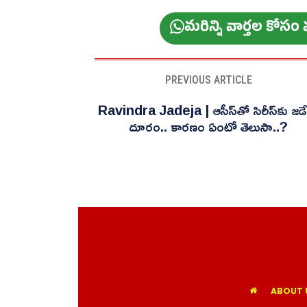
మ‌రిన్ని వార్త‌ల కోస
PREVIOUS ARTICLE
Ravindra Jadeja | ఆసీస్‌తో సిరీస్‌కు జడ
దూరం.. కారణం ఏంటో తెలుసా..?
ABOUT 