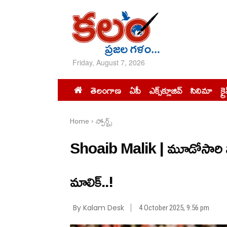
Friday, August 7, 2026
తెలంగాణ
ఏపీ
ఎక్స్‌క్లూజివ్‌
సినిమా
క్ర
Home
స్పోర్ట్స్‌
Shoaib Malik | మూడోసారి వ
మాలిక్..!
By Kalam Desk
4 October 2025, 9:56 pm