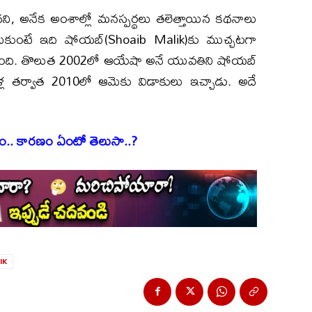
ిందని, అనేక అంశాల్లో మనస్పర్థలు తలెత్తాయిన కథనాలు
ీసుకుంటే ఇది షోయబ్‌(Shoaib Malik)కు ముచ్చటగా
ుంది. తొలుత 2002లో ఆయేషా అనే యువతిని షోయబ్
ళ్ల తర్వాత 2010లో ఆమెకు విడాకులు ఇచ్చాడు. అదే
ూరం.. కారణం ఏంటో తెలుసా..?
IK