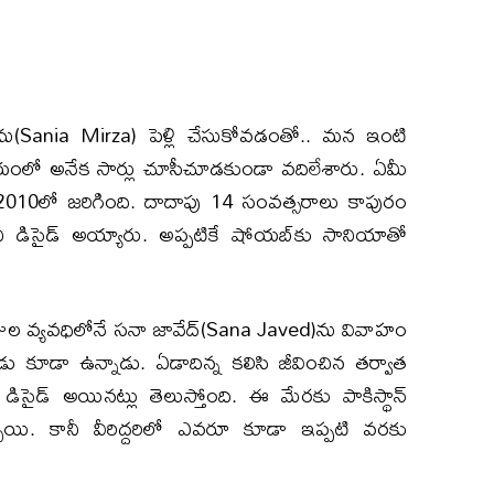
జాను(Sania Mirza) పెళ్లి చేసుకోవడంతో.. మన ఇంటి
ంలో అనేక సార్లు చూసీచూడకుండా వదిలేశారు. ఏమీ
2010లో జరిగింది. దాదాపు 14 సంవత్సరాలు కాపురం
ి డిసైడ్ అయ్యారు. అప్పటికే షోయబ్‌కు సానియాతో
ుల వ్యవధిలోనే సనా జావేద్‌(Sana Javed)ను వివాహం
ుడు కూడా ఉన్నాడు. ఏడాదిన్న కలిసి జీవించిన తర్వాత
ి డిసైడ్ అయినట్లు తెలుస్తోంది. ఈ మేరకు పాకిస్థాన్
ి. కానీ వీరిద్దరిలో ఎవరూ కూడా ఇప్పటి వరకు