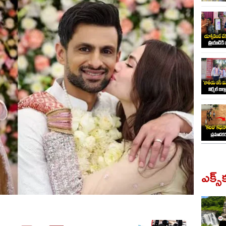
ఎక్స్‌క