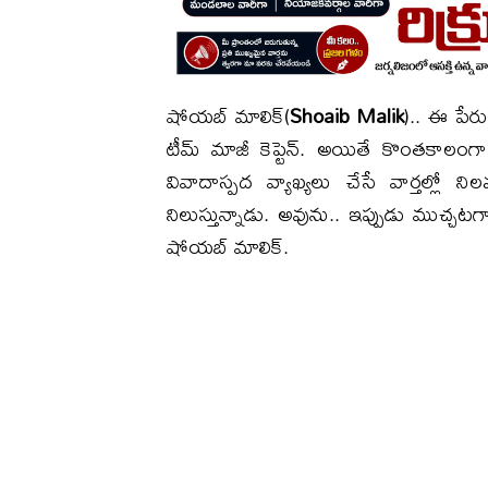
షోయబ్ మాలిక్(
Shoaib Malik
).. ఈ పేరు
టీమ్ మాజీ కెప్టెన్. అయితే కొంతకాల
వివాదాస్పద వ్యాఖ్యలు చేసే వార్తల్లో 
నిలుస్తున్నాడు. అవును.. ఇప్పుడు ముచ్చ
షోయబ్ మాలిక్.