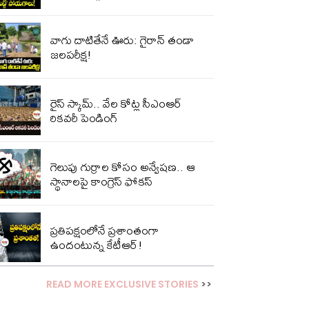
వాగు దాటితేనే ఊరు: గైరాన్ తండా
జలపరీక్ష!
రైస్ స్కామ్.. వేల కోట్ల‌ సీఎంఆర్
రికవరీ పెండింగ్
గెలుపు గుర్రాల కోసం అన్వేషణ.. ఆ
స్థానాలపై కాంగ్రెస్ ఫోకస్
ప్ర‌తిప‌క్షంలోనే ప్ర‌శాంతంగా
ఉందంటున్న కేటీఆర్!
READ MORE EXCLUSIVE STORIES
>>