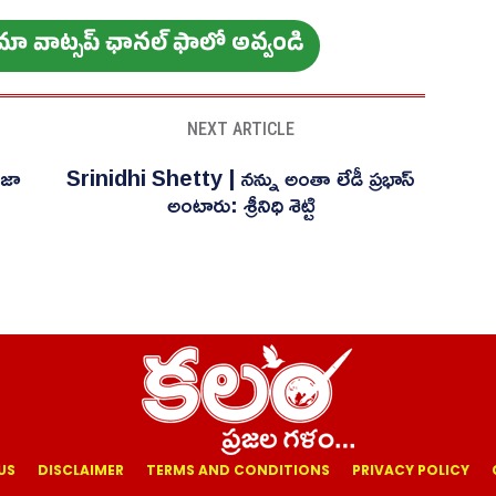
ం మా వాట్స‌ప్ ఛాన‌ల్ ఫాలో అవ్వండి
NEXT ARTICLE
ేజా
Srinidhi Shetty | నన్ను అంతా లేడీ ప్రభాస్
అంటారు: శ్రీనిధి శెట్టి
US
DISCLAIMER
TERMS AND CONDITIONS
PRIVACY POLICY