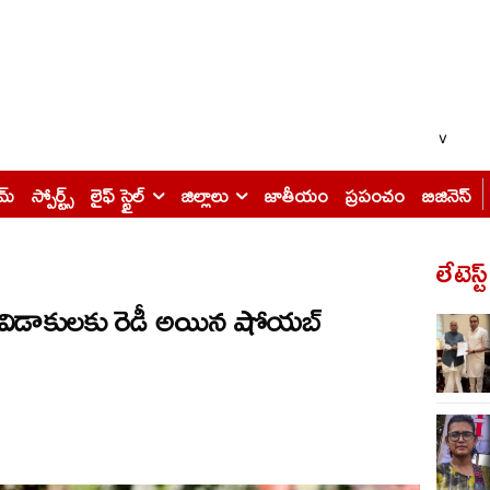
v
ైమ్
స్పోర్ట్స్
లైఫ్ స్టైల్
జిల్లాలు
జాతీయం
ప్రపంచం
బిజినెస్
లేటెస్ట
ిడాకులకు రెడీ అయిన షోయబ్