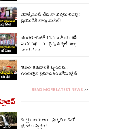
యాక్సిడెంట్ చేసి నా భర్తను చంపు:
ప్రియుడికి భార్య మెసేజ్!
బెంగళూరులో 11వ జాతీయ బీసీ
మహాసభ.. పాల్గొన్న నిర్మల్ జిల్లా
నాయకులు
‘కలం’ కథనానికి స్పందన..
గంటల్లోనే ప్రమాదకర బోరు క్లోజ్
READ MORE LATEST NEWS
>>
్లూజివ్‌
మిట్టె జలపాతం.. ప్రకృతి ఒడిలో
భూతల స్వర్గం!