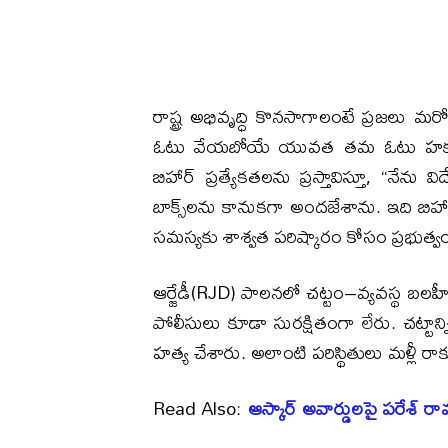
రాష్ట్ర అభివృద్ధి కొనసాగాలంటే ప్రజలు మర
ఓటు వేయబోయే యువత తమ ఓటు హక్కును వ
బిహార్‌ ప్రత్యేకతలను ప్రస్తావిస్తూ, “నేన
బాక్స్‌లను కానుకగా అందజేశాను. ఇది బిహార
సమస్యకు శాశ్వత పరిష్కారం కోసం ప్రభుత్వం క
ఆర్జేడీ(RJD) పాలనలో చట్టం–వ్యవస్థ బలహీ
పోలీసులు కూడా సురక్షితంగా లేరు. చట్టాన్న
హత్య చేశారు. అలాంటి పరిస్థితులు మళ్లీ ర
Read Also:
ఆస్కార్ అవార్డులపై పరేశ్ ర