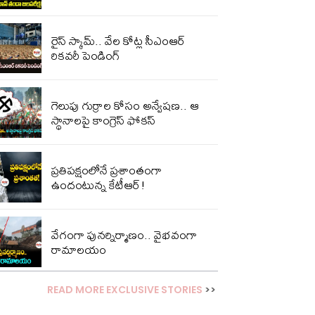
రైస్ స్కామ్.. వేల కోట్ల‌ సీఎంఆర్
రికవరీ పెండింగ్
గెలుపు గుర్రాల కోసం అన్వేషణ.. ఆ
స్థానాలపై కాంగ్రెస్ ఫోకస్
ప్ర‌తిప‌క్షంలోనే ప్ర‌శాంతంగా
ఉందంటున్న కేటీఆర్!
వేగంగా పునర్నిర్మాణం.. వైభవంగా
రామాలయం
READ MORE EXCLUSIVE STORIES
>>