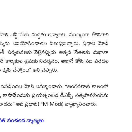
ోసారి ఎన్డీయేకు మద్దతు ఇవ్వాలని, ముఖ్యంగా తొలిసారి
ినియోగించాలని పిలుపునిచ్చారు. ప్రధాని మోడీ
ు విదేశీ పర్యటనలకు వెళ్లినప్పుడు అక్కడి నేతలకు మఖానా
్‌ కార్మికుల శ్రమకు నిదర్శనం. అలాగే కోసి నది వరదల
ృషి చేస్తోంది” అని చెప్పారు.
నపడిందని మోదీ విమర్శించారు. “జంగిల్‌రాజ్‌ కాలంలో
ి కాపాడేందుకు ప్రయత్నించిన డీఎస్పీ సత్యపాల్‌సింగ్‌ను
ాకూడదు” అని ప్రధాని(PM Modi) వ్యాఖ్యానించారు.
ావల్ సంచలన వ్యాఖ్యలు