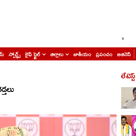
v
ైమ్
స్పోర్ట్స్
లైఫ్ స్టైల్
జిల్లాలు
జాతీయం
ప్రపంచం
బిజినెస్
లేటెస్ట
డ్తలు