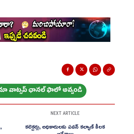
ం మా వాట్స‌ప్ ఛాన‌ల్ ఫాలో అవ్వండి
NEXT ARTICLE
,
కలెక్టర్లు, అధికారులకు పవన్ కల్యాణ్ కీలక
ఆదేశాలు