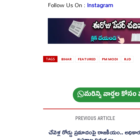
Follow Us On :
Instagram
TAGS
BIHAR
FEATURED
PM MODI
RJD
మ‌రిన్ని వార్త‌ల కోస
PREVIOUS ARTICLE
చేవెళ్ల రోడ్డు ప్రమాదంపై రాజకీయం.. అధికార
విపక్షాల విమర్శలు