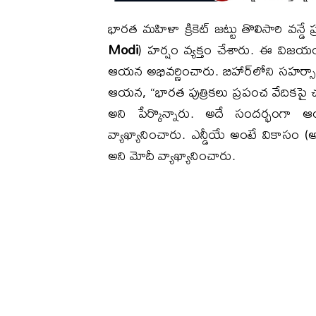
భారత మహిళా క్రికెట్‌ జట్టు తొలిసారి వన్డ
Modi
) హర్షం వ్యక్తం చేశారు. ఈ విజయం 
ఆయన అభివర్ణించారు. బిహార్‌లోని సహర్సా
ఆయన, “భారత పుత్రికలు ప్రపంచ వేదికపై చరి
అని పేర్కొన్నారు. అదే సందర్భంగా ఆ
వ్యాఖ్యానించారు. ఎన్డీయే అంటే వికాసం 
అని మోదీ వ్యాఖ్యానించారు.