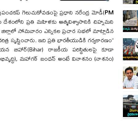
ే ప్రపంచకప్‌ గెలుచుకోవడంపై ప్రధాని నరేంద్ర మోడీ(
PM
దేశంలోని ప్రతి మహిళకు ఆత్మవిశ్వాసానికి చిహ్నమని
 జిల్లాలో సోమవారం ఎన్నికల ప్రచార సభలో మాట్లాడిన
త్ర సృష్టించారు. ఇది ప్రతి భారతీయుడికి గర్వకారణం”
యన బిహార్‌(Bihar) రాజకీయ పరిస్థితులపై కూడా
(అభివృద్ధి), మహాగఠ్‌ బంధన్‌ అంటే వినాశనం (నాశనం)