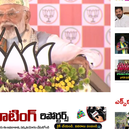
ఎక్స్‌క