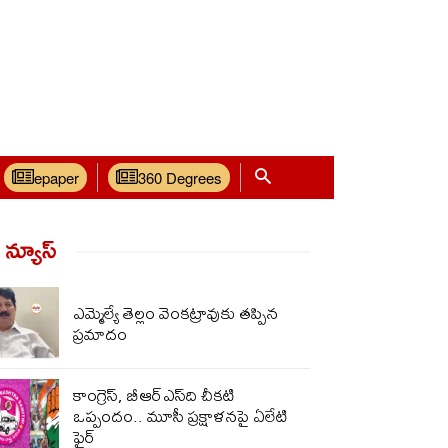
epaper
360 Degrees
్ న్యూస్‌
ఎమ్మెల్యే తెల్లం వెంకట్రావుకు తప్పిన
ప్రమాదం
కాంగ్రెస్, బీఆర్ఎస్‌ది చీకటి
ఒప్పందం.. మూసీ ప్రక్షాళనపై ఏలేటి
ఫైర్