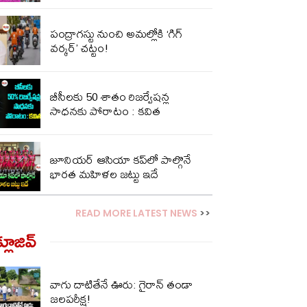
పంద్రాగస్టు నుంచి అమల్లోకి ‘గిగ్
వర్కర్’ చట్టం!
బీసీలకు 50 శాతం రిజర్వేషన్ల
సాధనకు పోరాటం : కవిత
జూనియర్ ఆసియా కప్‌లో పాల్గొనే
భారత మహిళల జట్టు ఇదే
READ MORE LATEST NEWS
>>
్లూజివ్‌
వాగు దాటితేనే ఊరు: గైరాన్ తండా
జలపరీక్ష!