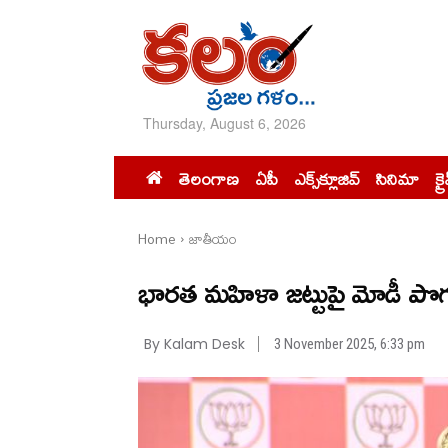
Thursday, August 6, 2026
తెలంగాణ
ఏపీ
ఎక్స్‌క్లూజివ్‌
సినిమా
క్ర
Home
జాతీయం
భారత మహిళా జట్టుపై మోడీ పొగ
By Kalam Desk
3 November 2025, 6:33 pm