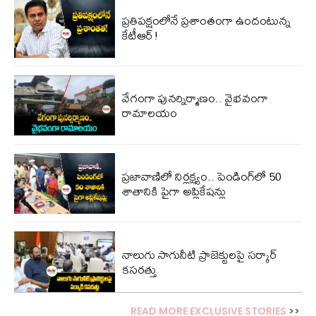
ప్ర‌తిప‌క్షంలోనే ప్ర‌శాంతంగా ఉందంటున్న
కేటీఆర్!
వేగంగా పునర్నిర్మాణం.. వైభవంగా
రామాలయం
ప్రజావాణిలో నిర్లక్ష్యం.. పెండింగ్‌లో 50
శాతానికి పైగా అప్లికేషన్లు
నాలుగు సాగునీటి ప్రాజెక్టులపై సర్కార్
కసరత్తు
READ MORE EXCLUSIVE STORIES
>>