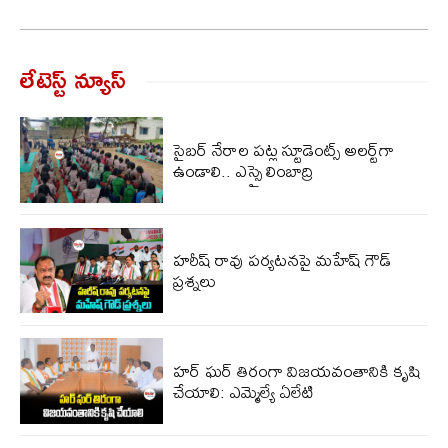
లేటెస్ట్ న్యూస్‌
సైబర్ నేరాల పట్ల స్టూడెంట్స్ అలర్ట్‌గా
ఉండాలి.. ఎస్సై లింబాద్రి
హరీష్ రావు పర్యటనపై మహేష్ గౌడ్
ప్రశ్నలు
హర్ ఘర్ తిరంగా విజయవంతానికి కృషి
చేయాలి: ఎమ్మెల్యే ఏలేటి