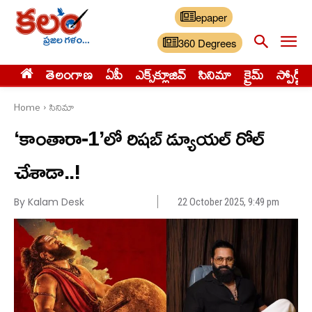
epaper
360 Degrees
తెలంగాణ
ఏపీ
ఎక్స్‌క్లూజివ్‌
సినిమా
క్రైమ్
స్పోర్ట్స్
Home
సినిమా
‘కాంతారా-1’లో రిషబ్‌ డ్యూయల్ రోల్
చేశాడా..!
By Kalam Desk
22 October 2025, 9:49 pm