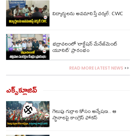
విద్యార్థులను అవమానిస్తే చర్యలే: CWC
భద్రాచలంలో ‘లాక్టేషన్ మేనేజ్‌మెంట్
యూనిట్’ ప్రారంభం
READ MORE LATEST NEWS
>>
ఎక్స్‌క్లూజివ్‌
గెలుపు గుర్రాల కోసం అన్వేషణ.. ఆ
స్థానాలపై కాంగ్రెస్ ఫోకస్