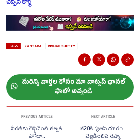
చెప్పిన కోర్ట్
TAGS
KANTARA
RISHAB SHETTY
మ‌రిన్ని వార్త‌ల కోసం మా వాట్స‌ప్ ఛాన‌ల్
ఫాలో అవ్వండి
PREVIOUS ARTICLE
NEXT ARTICLE
నీరజ్‌కు లెఫ్టినెంట్ కల్నల్
జీ20కి పుతిన్ దూరం..
హోదా..
వెల్లడించిన రష్యా