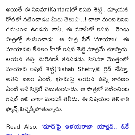
అయితే ఈ సినిమా(Kantara)లో రిషబ్ శెట్టి.. డ్యూయల్
రోల్‌లో నటించాడని మీకు తెలుసా..! చాలా మంది దీనిని
గమనించి ఉండరు. కానీ, ఈ మూవీలో రిషబ్.. రెండు
పాత్రల్లో కనిపించాడు. ఆ పాత్ర పేరే ‘మాయావి’. ఈ
మాయావిని కేవలం హీరో రిషబ్ శెట్టి మాత్రమే చూస్తాడు.
ఆయన తప్ప మరెవరికీ కనపడడు. సినిమా మొత్తంలో
మాయావి రిషబ్ శెట్టి(Rishab Shetty)ని గైడ్ చేస్తూ,
అతని బలం ఏంటి, భూమిపై ఆయన ఉన్న కారణం
ఏంటి అనే సీక్రెట్ చెబుతుంటాడు. ఆ పాత్రలో నటించింది
రిషబ్‌ అని చాలా మందికి తెలీదు. ఈ విషయం తెలిశాక
ఫ్యాన్స్‌ పిచ్చెక్కిపోతున్నారు.
Read Also:
‘డూడ్’పై ఇళయరాజా యాక్షన్.. ఓకే