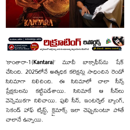
‘కాంతారా-1(
Kantara
)’ మూవీ బాక్సాఫీస్‌ను షేక్
చేసింది. 2025లోనే అత్యధిక కలెక్షన్లు సాధించిన రెండో
సినిమాగా నిలిచింది. ఈ సినిమాలో చాలా సీన్స్
ప్రేక్షకులను కట్టిపడేశాయి. సినిమాకే ఆ సీన్‌లు
వెన్నెముకగా నిలిచాయి. పులి సీన్, ఇంటర్వెల్ బ్యాంగ్,
సెకండ్ హాఫ్ ట్విస్ట్, క్లైమాక్స్ ఇలా చెప్పుకుంటూ పోతే
చాలానే ఉన్నాయి.