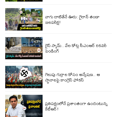
వాగు దాటితేనే ఊరు: గైరాన్ తండా
జలపరీక్ష!
రైస్ స్కామ్.. వేల కోట్ల‌ సీఎంఆర్ రికవరీ
పెండింగ్
గెలుపు గుర్రాల కోసం అన్వేషణ.. ఆ
స్థానాలపై కాంగ్రెస్ ఫోకస్
ప్ర‌తిప‌క్షంలోనే ప్ర‌శాంతంగా ఉందంటున్న
కేటీఆర్!