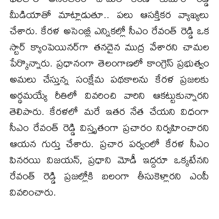
మీడియాతో మాట్లాడుతూ.. పలు ఆసక్తికర వ్యాఖ్యలు
చేశారు. కేరళ అసెంబ్లీ ఎన్నికల్లో సీఎం రేవంత్ రెడ్డి ఒక
స్టార్ క్యాంపెయినర్‌గా తనదైన ముద్ర వేశారని చామల
పేర్కొన్నారు. ప్రధానంగా తెలంగాణలో కాంగ్రెస్ ప్రభుత్వం
అమలు చేస్తున్న సంక్షేమ పథకాలను కేరళ ప్రజలకు
అర్థమయ్యే రీతిలో వివరించి వారిని ఆకట్టుకున్నారని
తెలిపారు. కేరళలో మరే ఇతర నేత చేయని విధంగా
సీఎం రేవంత్ రెడ్డి విస్తృతంగా ప్రచారం నిర్వహించారని
ఆయన గుర్తు చేశారు. ప్రచార పర్వంలో కేరళ సీఎం
పినరయి విజయన్, ప్రధాని మోడీ ఇద్దరూ ఒక్కటేనని
రేవంత్ రెడ్డి ప్రజల్లోకి బలంగా తీసుకెళ్లారని ఎంపీ
వివరించారు.