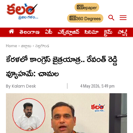
epaper
360 Degrees
తెలంగాణ
ఏపీ
ఎక్స్‌క్లూజివ్‌
సినిమా
క్రైమ్
స్పోర్ట్స్
Home
జిల్లాలు
నల్లగొండ
కేరళలో కాంగ్రెస్ జైత్రయాత్ర.. రేవంత్ రెడ్డి
వ్యూహమే: చామల
By Kalam Desk
4 May 2026, 5:49 pm