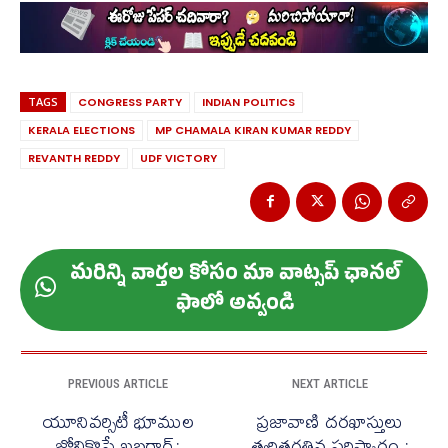
TAGS
CONGRESS PARTY
INDIAN POLITICS
KERALA ELECTIONS
MP CHAMALA KIRAN KUMAR REDDY
REVANTH REDDY
UDF VICTORY
మ‌రిన్ని వార్త‌ల కోసం మా వాట్స‌ప్ ఛాన‌ల్
ఫాలో అవ్వండి
PREVIOUS ARTICLE
NEXT ARTICLE
యూనివర్సిటీ భూముల
ప్రజావాణి దరఖాస్తులు
జోలికొస్తే ఖబర్దార్:
త్వరితగతిన పరిష్కారం :