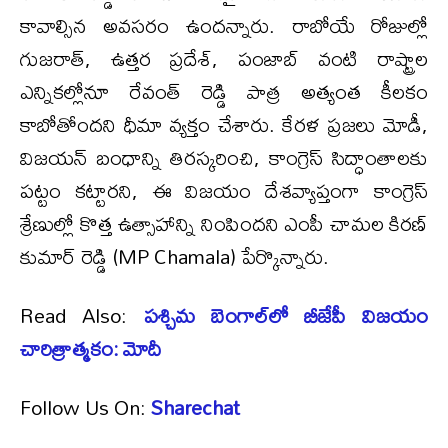
కావాల్సిన అవసరం ఉందన్నారు. రాబోయే రోజుల్లో
గుజరాత్, ఉత్తర ప్రదేశ్, పంజాబ్ వంటి రాష్ట్రాల
ఎన్నికల్లోనూ రేవంత్ రెడ్డి పాత్ర అత్యంత కీలకం
కాబోతోందని ధీమా వ్యక్తం చేశారు. కేరళ ప్రజలు మోడీ,
విజయన్ బంధాన్ని తిరస్కరించి, కాంగ్రెస్ సిద్ధాంతాలకు
పట్టం కట్టారని, ఈ విజయం దేశవ్యాప్తంగా కాంగ్రెస్
శ్రేణుల్లో కొత్త ఉత్సాహాన్ని నింపిందని ఎంపీ చామల కిరణ్
కుమార్ రెడ్డి (MP Chamala) పేర్కొన్నారు.
Read Also:
పశ్చిమ బెంగాల్‌లో బీజేపీ విజయం
చారిత్రాత్మకం: మోదీ
Follow Us On:
Sharechat