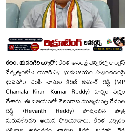
కలం, భువనగిరి బ్యూరో:
కేరళ అసెంబ్లీ ఎన్నికల్లో కాంగ్రెస్
నేతృత్వంలోని యూడీఎఫ్ ఘనవిజయం సాధించడంపై
భువనగిరి ఎంపీ చామల కిరణ్ కుమార్ రెడ్డి (MP
Chamala Kiran Kumar Reddy) హర్షం వ్యక్తం
చేశారు. ఈ విజయంలో తెలంగాణ ముఖ్యమంత్రి రేవంత్
రెడ్డి (Revanth Reddy) పోషించిన పాత్ర
మరువలేనిదని ఆయన కొనియాడారు. కేరళ ఎన్నికల
ఫలితాల అనంతరం చామల కిరణ్ కుమార్ రెడ్డి