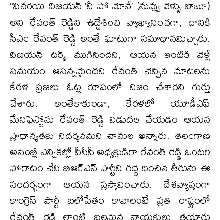
“పినరయి విజయన్ ‘నీ పో మోనే’ (నువ్వు వెళ్ళు బాబూ)
అని రేవంత్ రెడ్డిని ఉద్దేశించి వ్యాఖ్యానించగా, దానికి
సీఎం రేవంత్ రెడ్డి అంతే ఘాటుగా సమాధానమిచ్చారు.
విజయన్ టర్మ్ ముగిసిందని, ఆయన ఇంటికి వెళ్లే
సమయం ఆసన్నమైందని రేవంత్ చెప్పిన మాటలను
కేరళ ప్రజలు ఓట్ల రూపంలో నిజం చేశారని గుర్తు
చేశారు. అంతేకాకుండా, కేరళలో యూడీఎఫ్
మేనిఫెస్టోను రేవంత్ రెడ్డి విడుదల చేయడం ఆయన
ప్రాధాన్యతకు నిదర్శనమని చామల అన్నారు. తెలంగాణ
అసెంబ్లీ ఎన్నికల్లో పీసీసీ అధ్యక్షుడిగా రేవంత్ రెడ్డి ఒంటరి
పోరాటం చేసి బీఆర్ఎస్ పార్టీని గద్దె దించిన తీరును ఈ
సందర్భంగా ఆయన ప్రస్తావించారు. దేశవ్యాప్తంగా
కాంగ్రెస్ పార్టీ బలోపేతం కావాలంటే ప్రతి రాష్ట్రంలో
రేవంత్ రెడ్డి లాంటి బలమైన నాయకులు తయారు