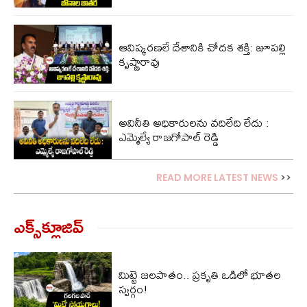
ఆవిష్కరణలే దేశానికి చోదక శక్తి: జూపల్లి
కృష్ణారావు
అవినీతి అధికారులను వదిలేది లేదు :
ఎమ్మెల్యే రాజగోపాల్ రెడ్డి
READ MORE LATEST NEWS
>>
ఎక్స్‌క్లూజివ్‌
మిట్టె జలపాతం.. ప్రకృతి ఒడిలో భూతల
స్వర్గం!