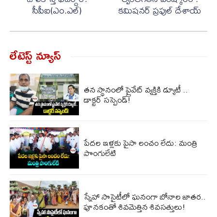
సీపీఐ(ఎం.ఎల్)
కమిషనర్ ప్రఫుల్ దేశాయ్
లేటెస్ట్ న్యూస్‌
తన స్థానంలో ప్రైవేట్ వ్యక్తికి డ్యూటీ ..
డాక్టర్​ సస్పెండ్!
పేదల ఇళ్లకు పైసా లంచం లేదు: మంత్రి
పొంగులేటి
స్నేహా సొసైటీలో ఘనంగా బోనాల జాతర..
పూనకంతో శివమెత్తిన శివసత్తులు!