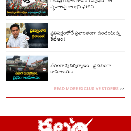
గెలుపు గుర్రాల కోసం అన్వేషణ.. ఆ
స్థానాలపై కాంగ్రెస్ ఫోకస్
ప్ర‌తిప‌క్షంలోనే ప్ర‌శాంతంగా ఉందంటున్న
కేటీఆర్!
వేగంగా పునర్నిర్మాణం.. వైభవంగా
రామాలయం
READ MORE EXCLUSIVE STORIES
>>