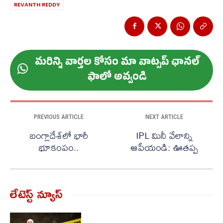
REVANTH REDDY
మ‌రిన్ని వార్త‌ల కోసం మా వాట్స‌ప్ ఛాన‌ల్
ఫాలో అవ్వండి
PREVIOUS ARTICLE
NEXT ARTICLE
బంగ్లాదేశ్‌లో భారీ
IPL మినీ వేలాన్ని
భూకంపం..
ఆపేయండి: ఊతప్ప
లేటెస్ట్ న్యూస్‌