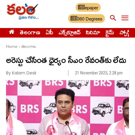
epaper
360 Degrees
తెలంగాణ
ఏపీ
ఎక్స్‌క్లూజివ్‌
సినిమా
క్రైమ్
స్పోర్ట్స్
Home
తెలంగాణ
అరెస్టు చేసేంత ధైర్యం సీఎం రేవంత్‌కు లేదు
By Kalam Desk
21 November 2025, 2:28 pm