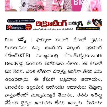
కలం డెస్క్ :
ఫార్ములా ఈ-కార్ రేసులో ప్రథమ
నిందితుడిగా ఉన్న బీఆర్ఎస్ వర్కింగ్ ప్రెసిడెంట్
కేటీఆర్(
KTR
) ముఖ్యమంత్రి రేవంత్‌రెడ్డి(Revanth
Reddy)పై సంచలన ఆరోపణలు చేశారు. ఈ కేసులో
పస లేదని, ఎంత లోతుగా దర్యాప్తు జరిగినా తేలేది ఏమీ
ఉండదన్నారు. ఈ కేసులో అక్రమాలు జరిగాయని,
నిబంధనల ఉల్లంఘన జరిగిందని అధికారులు చెప్తున్నా
వాస్తవాలేంటో ముఖ్యమంత్రికి తెలుసని, తనను అరెస్టు
చేసేంత ధైర్యం ఆయనకు లేదని అన్నారు. మీడియా