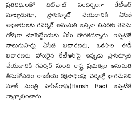
ప్రతినిధులతో చిట్‌చాట్ సందర్భంగా కేటీఆర్
మాట్లాడుతూ, ప్రాసిక్యూట్ చేయడానికి ఏసీబీ
అధికారులకు గవర్నర్ అనుమతి ఇచ్చినా చివరకు తనను
దోషిగా చూపెట్టేందుకు ఏమీ దొరకదన్నారు. ఇప్పటికే
నాలుగుసార్లు ఏసీబీ విచారణకు, ఒకసారి ఈడీ
విచారణకు హాజరైన కేటీఆర్‌పై ఇప్పుడు ప్రాసిక్యూట్
చేయడానికి గవర్నర్ నుంచి రాష్ట్ర ప్రభుత్వం అనుమతి
తీసుకోవడం రాజకీయ కక్షసాధింపు చర్యల్లో భాగమేనని
మాజీ మంత్రి హరీశ్‌రావు(Harish Rao) ఇప్పటికే
వ్యాఖ్యానించారు.