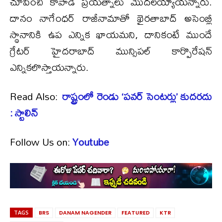
చూపించి కాపాడే ప్రయత్నాలు మొదలయ్యాయన్నారు.
దానం నాగేంధర్ రాజీనామాతో ఖైరతాబాద్ అసెంబ్లీ
స్థానానికి ఉప ఎన్నిక ఖాయమని, దానికంటే ముందే
గ్రేటర్ హైదరాబాద్ మున్సిపల్ కార్పొరేషన్
ఎన్నికలొస్తాయన్నారు.
Read Also:
రాష్ట్రంలో రెండు ‘పవర్ సెంటర్లు’ కుదరదు
: స్టాలిన్
Follow Us on:
Youtube
TAGS
BRS
DANAM NAGENDER
FEATURED
KTR