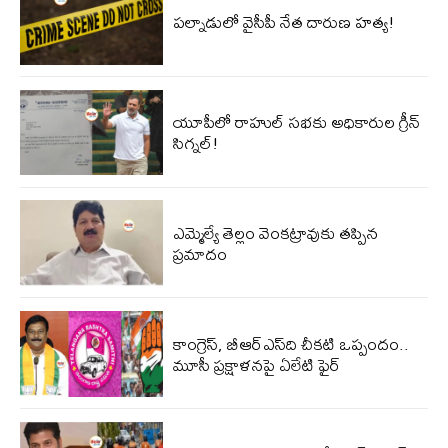
ప‌ల్నాడులో వైసీపీ నేత దారుణ హ‌త్య‌!
యూపీలో రాహుల్ స‌భ‌కు అధికారుల గ్రీన్
సిగ్న‌ల్‌!
ఎమ్మెల్యే తెల్లం వెంకట్రావుకు తప్పిన
ప్రమాదం
కాంగ్రెస్, బీఆర్ఎస్‌ది చీకటి ఒప్పందం..
మూసీ ప్రక్షాళనపై ఏలేటి ఫైర్