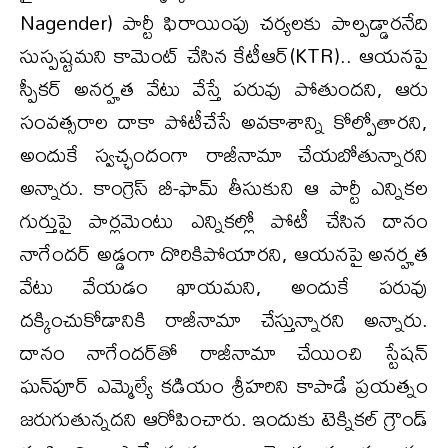
Nagender) పార్టీ ఫిరాయింపు చర్యలకు పాల్పడ్డారనేది
సుస్పష్టమని కామెంట్ చేసిన కేటీఆర్(KTR).. ఆయనపై
స్పీకర్ అనర్హత వేటు వేస్తే పరువు పోతుందని, ఆరు
సంవత్సరాల దాకా పోటీచేసే అవకాశాన్ని కోల్పోతారని,
అందుకే స్వచ్ఛందంగా రాజీనామా చేయబోతున్నారని
అన్నారు. కాంగ్రెస్ బీ-ఫామ్ తీసుకుని ఆ పార్టీ ఎన్నికల
గుర్తుపై పార్లమెంటు ఎన్నికల్లో పోటీ చేసిన దానం
నాగేందర్ అడ్డంగా దొరికిపోయారని, ఆయనపై అనర్హత
వేటు వేయడం ఖాయమని, అందుకే పరువు
దక్కించుకోడానికి రాజీనామా చేస్తున్నారని అన్నారు.
దానం నాగేందర్‌తో రాజీనామా చేయించి స్టేషన్
ఘన్‌పూర్ ఎమ్మెల్యే కడియం శ్రీహరిని కాపాడే ప్రయత్నం
జరుగుతున్నదని ఆరోపించారు. ఇందుకు టెక్నికల్ గ్రౌండ్