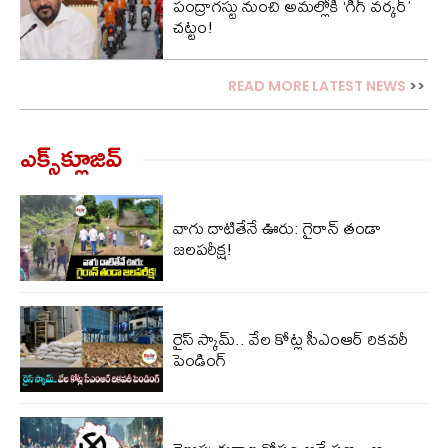
పంద్రాగస్టు నుంచి అమల్లోకి ‘గిగ్ వర్కర్’
చట్టం!
READ MORE LATEST NEWS
>>
ఎక్స్‌క్లూజివ్‌
వాగు దాటితేనే ఊరు: గైరాన్ తండా
జలపరీక్ష!
రైస్ స్కామ్.. వేల కోట్ల‌ సీఎంఆర్ రికవరీ
పెండింగ్