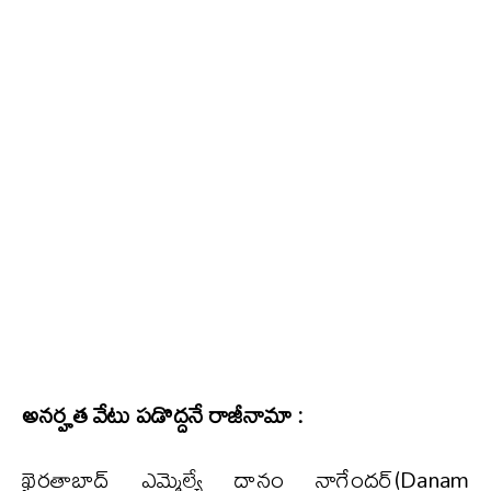
అనర్హత వేటు పడొద్దనే రాజీనామా :
ఖైరతాబాద్ ఎమ్మెల్యే దానం నాగేందర్(Danam