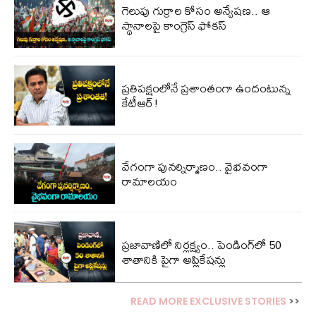
గెలుపు గుర్రాల కోసం అన్వేషణ.. ఆ
స్థానాలపై కాంగ్రెస్ ఫోకస్
ప్ర‌తిప‌క్షంలోనే ప్ర‌శాంతంగా ఉందంటున్న
కేటీఆర్!
వేగంగా పునర్నిర్మాణం.. వైభవంగా
రామాలయం
ప్రజావాణిలో నిర్లక్ష్యం.. పెండింగ్‌లో 50
శాతానికి పైగా అప్లికేషన్లు
READ MORE EXCLUSIVE STORIES
>>