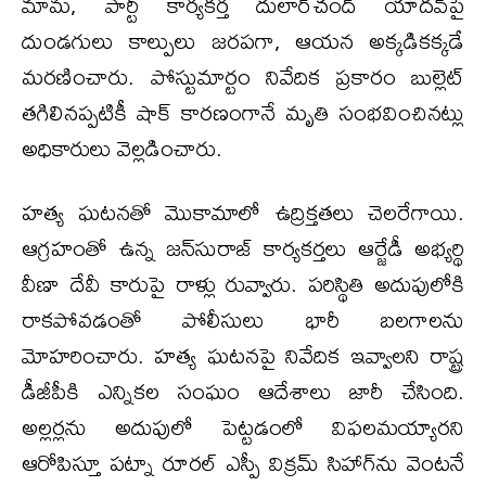
మామ, పార్టీ కార్యకర్త దులార్‌చంద్‌ యాదవ్‌పై
దుండగులు కాల్పులు జరపగా, ఆయన అక్కడికక్కడే
మరణించారు. పోస్టుమార్టం నివేదిక ప్రకారం బుల్లెట్‌
తగిలినప్పటికీ షాక్‌ కారణంగానే మృతి సంభవించినట్లు
అధికారులు వెల్లడించారు.
హత్య ఘటనతో మొకామాలో ఉద్రిక్తతలు చెలరేగాయి.
ఆగ్రహంతో ఉన్న జన్‌సురాజ్‌ కార్యకర్తలు ఆర్జేడీ అభ్యర్థి
వీణా దేవీ కారుపై రాళ్లు రువ్వారు. పరిస్థితి అదుపులోకి
రాకపోవడంతో పోలీసులు భారీ బలగాలను
మోహరించారు. హత్య ఘటనపై నివేదిక ఇవ్వాలని రాష్ట్ర
డీజీపీకి ఎన్నికల సంఘం ఆదేశాలు జారీ చేసింది.
అల్లర్లను అదుపులో పెట్టడంలో విఫలమయ్యారని
ఆరోపిస్తూ పట్నా రూరల్‌ ఎస్పీ విక్రమ్‌ సిహాగ్‌ను వెంటనే