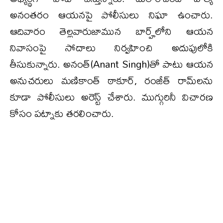
అనంతరం ఆయనపై పోలీసులు నిఘా ఉంచారు.
ఆదివారం తెల్లవారుజామున బార్హ్‌లోని ఆయన
నివాసంపై సోదాలు నిర్వహించి అదుపులోకి
తీసుకున్నారు. అనంత్‌(Anant Singh)తో పాటు ఆయన
అనుచరులు మణికాంత్‌ ఠాకూర్‌, రంజీత్‌ రామ్‌లను
కూడా పోలీసులు అరెస్ట్‌ చేశారు. ముగ్గురినీ విచారణ
కోసం పట్నాకు తరలించారు.