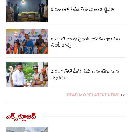
పరకాలలో పీడీఎస్‌ బియ్యం పట్టివేత
రాహుల్ గాంధీ ప్రధాని కావడం ఖాయం:
ఎంపీ కావ్య
వరంగల్‌లో డీజీపీ సీవీ ఆనంద్‌కు ఘన
స్వాగతం
READ MORE LATEST NEWS
>>
ఎక్స్‌క్లూజివ్‌