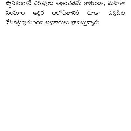
స్థానికంగానే ఎరువులు లభించడమే కాకుండా, మహిళా
సంఘాల ఆర్థిక బలోపేతానికి కూడా పెద్దపీట
వేసినట్లవుతుందని అధికారులు భావిస్తున్నారు.