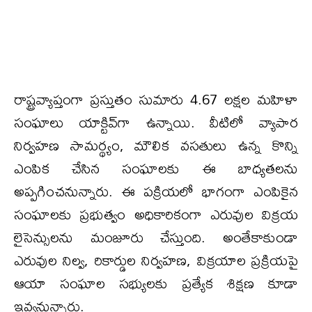
రాష్ట్రవ్యాప్తంగా ప్రస్తుతం సుమారు 4.67 లక్షల మహిళా
సంఘాలు యాక్టివ్‌గా ఉన్నాయి. వీటిలో వ్యాపార
నిర్వహణ సామర్థ్యం, మౌలిక వసతులు ఉన్న కొన్ని
ఎంపిక చేసిన సంఘాలకు ఈ బాధ్యతలను
అప్పగించనున్నారు. ఈ పక్రియలో భాగంగా ఎంపికైన
సంఘాలకు ప్రభుత్వం అధికారికంగా ఎరువుల విక్రయ
లైసెన్సులను మంజూరు చేస్తుంది. అంతేకాకుండా
ఎరువుల నిల్వ, రికార్డుల నిర్వహణ, విక్రయాల ప్రక్రియపై
ఆయా సంఘాల సభ్యులకు ప్రత్యేక శిక్షణ కూడా
ఇవ్వనున్నారు.