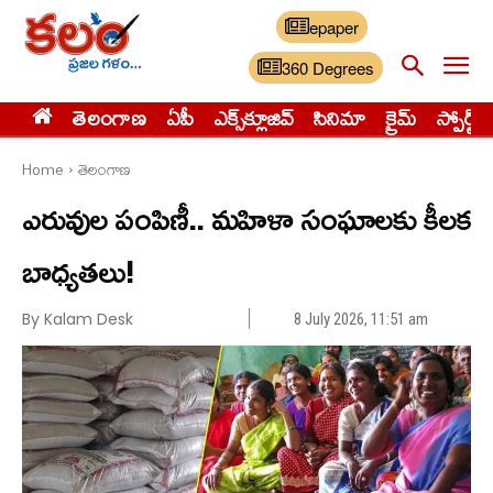
epaper
360 Degrees
తెలంగాణ
ఏపీ
ఎక్స్‌క్లూజివ్‌
సినిమా
క్రైమ్
స్పోర్ట్స్
Home
తెలంగాణ
ఎరువుల పంపిణీ.. మహిళా సంఘాలకు కీలక
బాధ్యతలు!
By Kalam Desk
8 July 2026, 11:51 am