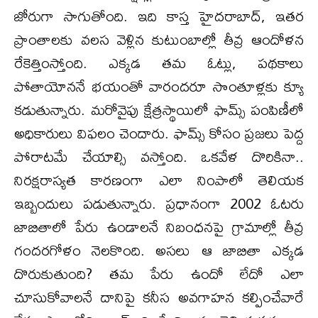
జోరుగా సాగుతోంది. ఇది కాస్త హైదరాబాద్, ఇతర
ప్రాంతాలకు వలస వెళ్లిన కుటుంబాల్లో తీవ్ర ఆందోళన
రేకెత్తింస్తోంది. ఎక్కడ తమ ఓట్లు, పథకాలు
పోతాయోననే భయంతో వారందరూ సొంతూళ్లకు క్యూ
కడుతున్నారు. మరోవైపు క్షేత్రస్థాయిలో ఫామ్స్ పంపిణీలో
అధికారులు విఫలం చెందారు. ఫామ్స్ కోసం ప్రజలు పెద్ద
పోరాటమే చేయాల్సి వస్తోంది. ఒకవేళ దొరికినా..
నిరక్షరాస్యత కారణంగా ఎలా నింపాలో తెలియక
ఇబ్బందులు పడుతున్నారు. ప్రధానంగా 2002 ఓటరు
జాబితాలో పేరు ఉండాలనే నిబంధనపై గ్రామాల్లో తీవ్ర
గందరగోళం నెలకొంది. అసలు ఆ జాబితా ఎక్కడ
దొరుకుతుంది? తమ పేరు ఉందో లేదో ఎలా
చూసుకోవాలనే దానిపై కనీస అవగాహన కల్పించేవారే