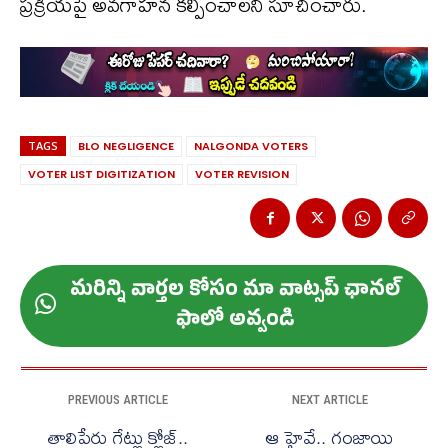
ప్రక్రియపై అవగాహన కల్పించాలని సూచించారు.
TAGS
BLO NEGLIGENCE
NALGONDA VOTERS
VOTER LIST DIGITIZATION
VOTER REVISION
మ‌రిన్ని వార్త‌ల కోసం మా వాట్స‌ప్ ఛాన‌ల్
ఫాలో అవ్వండి
PREVIOUS ARTICLE
NEXT ARTICLE
తాలిపేరు గేట్లు క్లోజ్..
ఆ హైవే.. గంజాయి