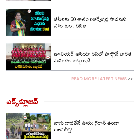
బీసీలకు 50 శాతం రిజర్వేషన్ల సాధనకు
పోరాటం : కవిత
జూనియర్ ఆసియా కప్‌లో పాల్గొనే భారత
మహిళల జట్టు ఇదే
READ MORE LATEST NEWS
>>
ఎక్స్‌క్లూజివ్‌
వాగు దాటితేనే ఊరు: గైరాన్ తండా
జలపరీక్ష!