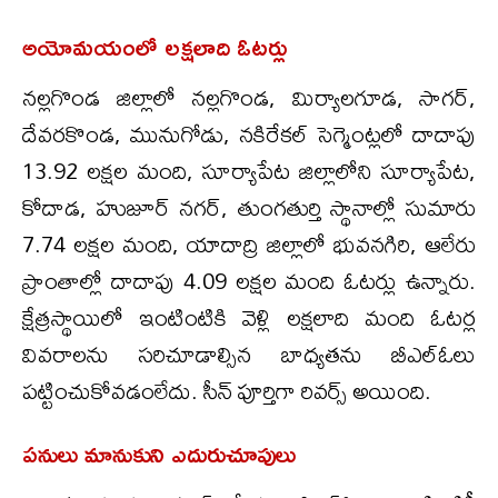
అయోమయంలో లక్షలాది ఓటర్లు
నల్లగొండ జిల్లాలో నల్లగొండ, మిర్యాలగూడ, సాగర్,
దేవరకొండ, మునుగోడు, నకిరేకల్ సెగ్మెంట్లలో దాదాపు
13.92 లక్షల మంది, సూర్యాపేట జిల్లాలోని సూర్యాపేట,
కోదాడ, హుజూర్ నగర్, తుంగతుర్తి స్థానాల్లో సుమారు
7.74 లక్షల మంది, యాదాద్రి జిల్లాలో భువనగిరి, ఆలేరు
ప్రాంతాల్లో దాదాపు 4.09 లక్షల మంది ఓటర్లు ఉన్నారు.
క్షేత్రస్థాయిలో ఇంటింటికి వెళ్లి లక్షలాది మంది ఓటర్ల
వివరాలను సరిచూడాల్సిన బాధ్యతను బీఎల్ఓలు
పట్టించుకోవడంలేదు. సీన్ పూర్తిగా రివర్స్ అయింది.
పనులు మానుకుని ఎదురుచూపులు