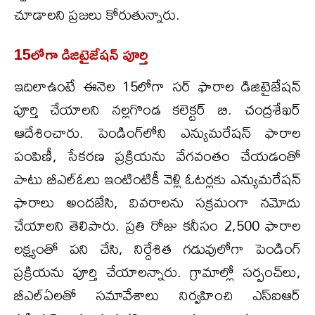
చూడాలని ప్రజలు కోరుతున్నారు.
15లోగా డిజిటైజేషన్ పూర్తి
ఇదిలాఉంటే ఈనెల 15లోగా సర్ ఫారాల డిజిటైజేషన్
పూర్తి చేయాలని నల్లగొండ కలెక్టర్ బి. చంద్రశేఖర్
ఆదేశించారు. పెండింగ్‌లోని ఎన్యుమరేషన్ ఫారాల
పంపిణీ, సేకరణ ప్రక్రియను వేగవంతం చేయడంతో
పాటు బీఎల్‌ఓలు ఇంటింటికీ వెళ్లి ఓటర్లకు ఎన్యుమరేషన్
ఫారాలు అందజేసి, వివరాలను సక్రమంగా నమోదు
చేయాలని తెలిపారు. ప్రతి రోజు కనీసం 2,500 ఫారాల
లక్ష్యంతో పని చేసి, నిర్దేశిత గడువులోగా పెండింగ్
ప్రక్రియను పూర్తి చేయాలన్నారు. గ్రామాల్లో సర్పంచ్‌లు,
బీఎల్‌ఏలతో సమావేశాలు నిర్వహించి ఎస్‌ఐఆర్