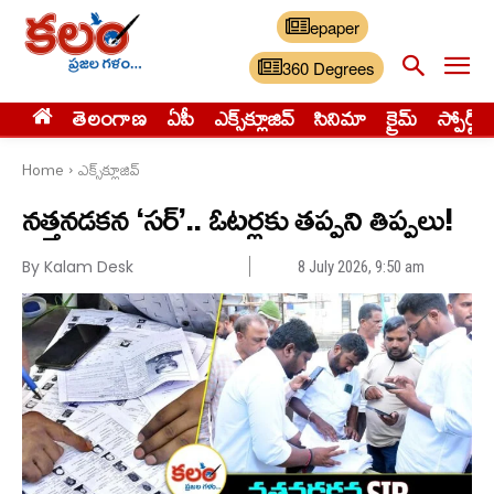
epaper
360 Degrees
తెలంగాణ
ఏపీ
ఎక్స్‌క్లూజివ్‌
సినిమా
క్రైమ్
స్పోర్ట్స్
Home
ఎక్స్‌క్లూజివ్‌
నత్తనడకన ‘సర్’.. ఓటర్లకు తప్పని తిప్పలు!
By Kalam Desk
8 July 2026, 9:50 am