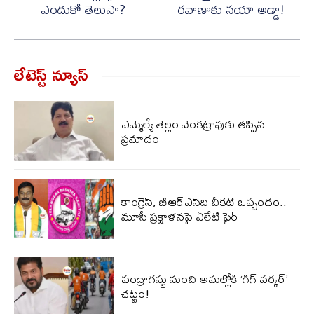
ఎందుకో తెలుసా?
రవాణాకు నయా అడ్డా!
లేటెస్ట్ న్యూస్‌
ఎమ్మెల్యే తెల్లం వెంకట్రావుకు తప్పిన
ప్రమాదం
కాంగ్రెస్, బీఆర్ఎస్‌ది చీకటి ఒప్పందం..
మూసీ ప్రక్షాళనపై ఏలేటి ఫైర్
పంద్రాగస్టు నుంచి అమల్లోకి ‘గిగ్ వర్కర్’
చట్టం!