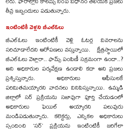
లేరు. ఫారాల్లోని కాలమ్స్ నింపే విధానం తెలియక ప్రజలు
తీవ్ర ఇబ్బందులు పడుతున్నారు.
ఇంటింటికీ వెళ్లని బీఎల్ఓలు
బీఎల్‌ఓలు ఇంటింటికీ వెళ్లి ఓటర్ల వివరాలను
సరిచూడాలేదని ఆరోపణలు వస్తున్నాయి. క్షేత్రస్థాయిలో
బీఎల్ఓలు వెళ్లారా.. ఫామ్స్ పంపిణీ సక్రమంగా ఉందా..?
అని అధికారుల పర్యవేక్షణ ఉండాలి కదా అని ప్రజలు
ప్రశ్నిస్తున్నారు. అధికారులు ఆఫీసులకే
పరిమితమయ్యారని వాదనలు వినిపిస్తున్నాయి. ఉమ్మడి
జిల్లాలో సర్ ప్రక్రియను సజావుగా పూర్తి చేయడంలో
అధికారులు ఫెయిల్ అయ్యారని పలువురు
మండిపడుతున్నారు. కలెక్టర్లు, ఎన్నికల అధికారులు
స్పందించి ‘సర్’ ప్రక్రియను ఇంటింటికీ జరిగేలా