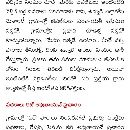
ఎన్నికల సంఘం రూల్స్ మేరకు బీఎల్ఓలు ఇంటింటికీ
వెళ్లి ఓటర్ల వివరాలు సరిచూడాలి. కానీ, ఉమ్మడి జిల్లాలోని
మెజారిటీ గ్రామాల్లో బీఎల్ఓలు పంచాయతీ ఆఫీసుల
వద్దనో, గ్రామాల్లోని ప్రధాన కూడళ్ల వద్దనో
కూర్చుంటున్నారు. ‘మేము ఇక్కడే ఉంటాం.. మీరే వచ్చి
ఫారాలు తీసుకెళ్లి, నింపి ఇవ్వాలి’ అంటూ హుకుం జారీ
చేస్తున్నారు. ప్రజలు తమ పనులు మానుకుని బీఎల్ఓల
కోసం గంటల తరబడి నిరీక్షిస్తున్నారు. అయినా
ఇంటింటికి వెళ్లడంలేదు. దీంతో ‘సర్’ ప్రక్రియ గ్రామ
కార్మికుల్లో తీవ్ర ఆందోళన కలిగిస్తోంది.
పథకాలు కట్ అవుతాయనే ప్రచారం
గ్రామాల్లో ‘సర్’ ఫారాలు నింపకపోతే ప్రభుత్వ సంక్షేమ
పథకాలు, రేషన్, పెన్షన్లు కట్ అవుతాయనే ప్రచారం