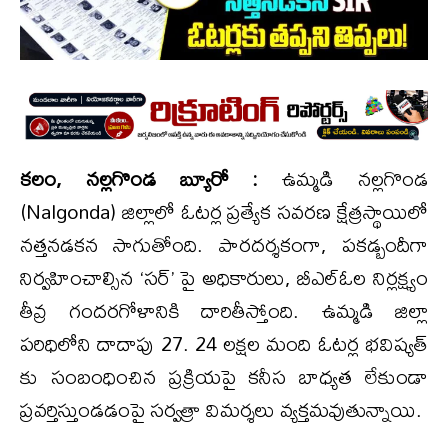
కలం, నల్లగొండ బ్యూరో :
ఉమ్మడి నల్లగొండ
(Nalgonda) జిల్లాలో ఓటర్ల ప్రత్యేక సవరణ క్షేత్రస్థాయిలో
నత్తనడకన సాగుతోంది. పారదర్శకంగా, పకడ్బందీగా
నిర్వహించాల్సిన ‘సర్’ పై అధికారులు, బీఎల్ఓల నిర్లక్ష్యం
తీవ్ర గందరగోళానికి దారితీస్తోంది. ఉమ్మడి జిల్లా
పరిధిలోని దాదాపు 27. 24 లక్షల మంది ఓటర్ల భవిష్యత్
కు సంబంధించిన ప్రక్రియపై కనీస బాధ్యత లేకుండా
ప్రవర్తిస్తుండడంపై సర్వత్రా విమర్శలు వ్యక్తమవుతున్నాయి.