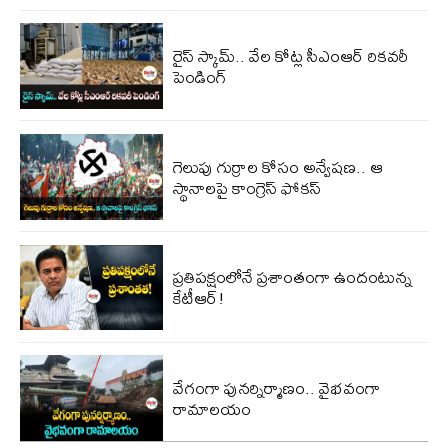
రైస్ స్కామ్.. వేల కోట్ల‌ సీఎంఆర్ రికవరీ
పెండింగ్
గెలుపు గుర్రాల కోసం అన్వేషణ.. ఆ
స్థానాలపై కాంగ్రెస్ ఫోకస్
ప్ర‌తిప‌క్షంలోనే ప్ర‌శాంతంగా ఉందంటున్న
కేటీఆర్!
వేగంగా పునర్నిర్మాణం.. వైభవంగా
రామాలయం