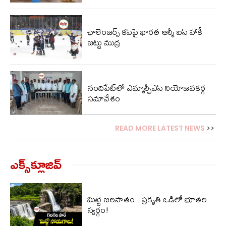
ఛాలెంజర్స్ కప్‌పై భారత ఆర్మీ ఐస్ హాకీ
జట్టు ముద్ర
నందిపేట్‌లో ఎమ్మార్పీఎస్ నియోజవకర్గ
సమావేశం
READ MORE LATEST NEWS
>>
ఎక్స్‌క్లూజివ్‌
మిట్టె జలపాతం.. ప్రకృతి ఒడిలో భూతల
స్వర్గం!