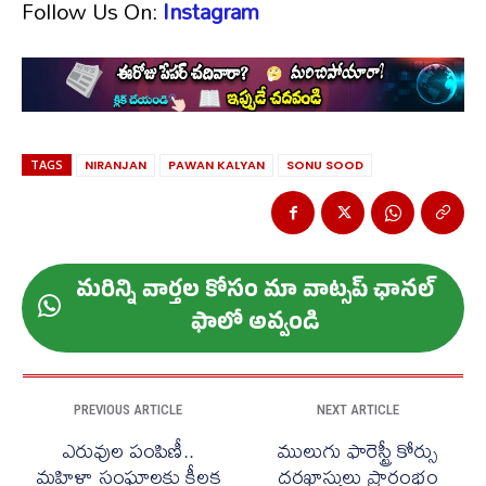
Follow Us On:
Instagram
TAGS
NIRANJAN
PAWAN KALYAN
SONU SOOD
మ‌రిన్ని వార్త‌ల కోసం మా వాట్స‌ప్ ఛాన‌ల్
ఫాలో అవ్వండి
PREVIOUS ARTICLE
NEXT ARTICLE
ఎరువుల పంపిణీ..
ములుగు ఫారెస్ట్రీ కోర్సు
మహిళా సంఘాలకు కీలక
దరఖాస్తులు ప్రారంభం