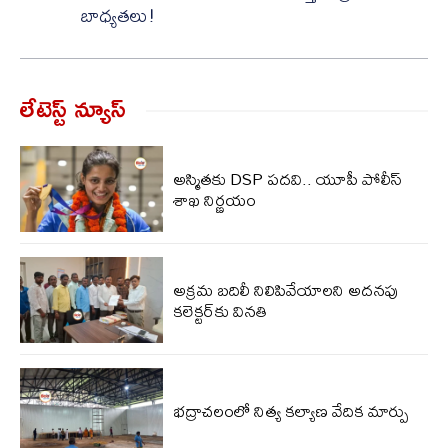
బాధ్యతలు!
లేటెస్ట్ న్యూస్‌
అస్మితకు DSP పదవి.. యూపీ పోలీస్
శాఖ నిర్ణయం
అక్రమ బదిలీ నిలిపివేయాలని అదనపు
కలెక్టర్‌కు వినతి
భద్రాచలంలో నిత్య కల్యాణ వేదిక మార్పు