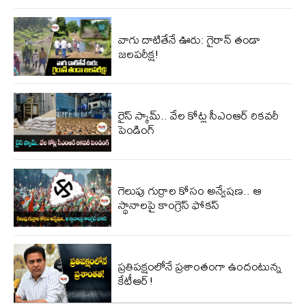
వాగు దాటితేనే ఊరు: గైరాన్ తండా
జలపరీక్ష!
రైస్ స్కామ్.. వేల కోట్ల‌ సీఎంఆర్ రికవరీ
పెండింగ్
గెలుపు గుర్రాల కోసం అన్వేషణ.. ఆ
స్థానాలపై కాంగ్రెస్ ఫోకస్
ప్ర‌తిప‌క్షంలోనే ప్ర‌శాంతంగా ఉందంటున్న
కేటీఆర్!