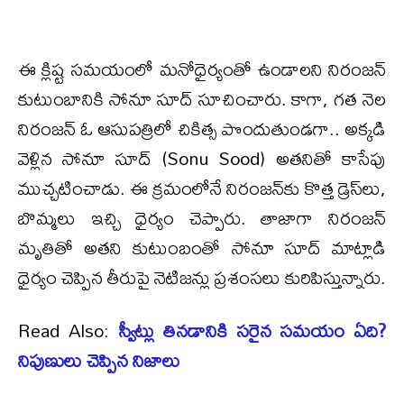
ఈ క్లిష్ట సమయంలో మనోధైర్యంతో ఉండాలని నిరంజన్
కుటుంబానికి సోనూ సూద్ సూచించారు. కాగా, గత నెల
నిరంజన్ ఓ ఆసుపత్రిలో చికిత్స పొందుతుండగా.. అక్కడి
వెళ్లిన సోనూ సూద్ (Sonu Sood) అతనితో కాసేపు
ముచ్చటించాడు. ఈ క్రమంలోనే నిరంజన్‌కు కొత్త డ్రెస్‌లు,
బొమ్మలు ఇచ్చి ధైర్యం చెప్పారు. తాజాగా నిరంజన్
మృతితో అతని కుటుంబంతో సోనూ సూద్ మాట్లాడి
ధైర్యం చెప్పిన తీరుపై నెటిజన్లు ప్రశంసలు కురిపిస్తున్నారు.
Read Also:
స్వీట్లు తినడానికి సరైన సమయం ఏది?
నిపుణులు చెప్పిన నిజాలు