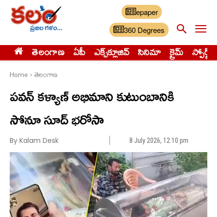
epaper
360 Degrees
తెలంగాణ
ఏపీ
ఎక్స్‌క్లూజివ్‌
సినిమా
క్రైమ్
స్పోర్ట్స్
Home
తెలంగాణ
పవన్ కళ్యాణ్ అభిమాని కుటుంబానికి
సోనూ సూద్ భరోసా
By Kalam Desk
8 July 2026, 12:10 pm