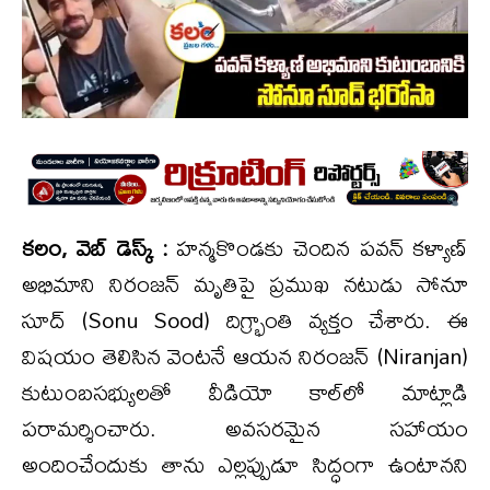
కలం, వెబ్ డెస్క్ :
హన్మకొండకు చెందిన పవన్ కళ్యాణ్
అభిమాని నిరంజన్ మృతిపై ప్రముఖ నటుడు సోనూ
సూద్ (Sonu Sood) దిగ్భ్రాంతి వ్యక్తం చేశారు. ఈ
విషయం తెలిసిన వెంటనే ఆయన నిరంజన్ (Niranjan)
కుటుంబసభ్యులతో వీడియో కాల్‌లో మాట్లాడి
పరామర్శించారు. అవసరమైన సహాయం
అందించేందుకు తాను ఎల్లప్పుడూ సిద్ధంగా ఉంటానని