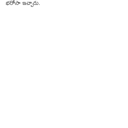
భరోసా ఇచ్చారు.