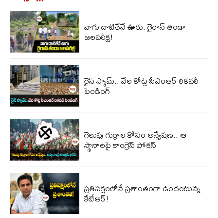
వాగు దాటితేనే ఊరు: గైరాన్ తండా
జలపరీక్ష!
రైస్ స్కామ్.. వేల కోట్ల‌ సీఎంఆర్ రికవరీ
పెండింగ్
గెలుపు గుర్రాల కోసం అన్వేషణ.. ఆ
స్థానాలపై కాంగ్రెస్ ఫోకస్
ప్ర‌తిప‌క్షంలోనే ప్ర‌శాంతంగా ఉందంటున్న
కేటీఆర్!