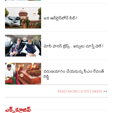
ఇక ఆన్‌లైన్‌లోనే నీట్!
మోదీ ఫారిన్ ట్రిప్స్‌.. ఖ‌ర్చులు చూస్తే షాక్‌!
వరుణయాగం చేయనున్న సీఎం రేవంత్
రెడ్డి
READ MORE LATEST NEWS
>>
ఎక్స్‌క్లూజివ్‌