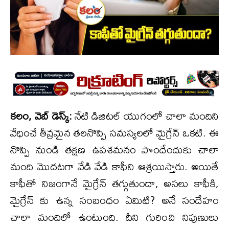
కలం, వెబ్ డెస్క్:
నేటి డిజిటల్ యుగంలో చాలా మందిని
వేధించే తీవ్రమైన తలనొప్పి సమస్యలలో మైగ్రేన్ ఒకటి. ఈ
నొప్పి నుండి తక్షణ ఉపశమనం పొందేందుకు చాలా
మంది మొదటగా వేడి వేడి కాఫీని ఆశ్రయిస్తారు. అయితే
కాఫీతో నిజంగానే మైగ్రేన్ తగ్గుతుందా, అసలు కాఫీకి,
మైగ్రేన్ కు ఉన్న సంబంధం ఏమిటి? అనే సందేహం
చాలా మందిలో ఉంటుంది. దీని గురించి నిపుణులు