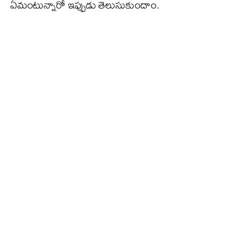
ఏమంటున్నారో ఇప్పుడు తెలుసుకుందాం.