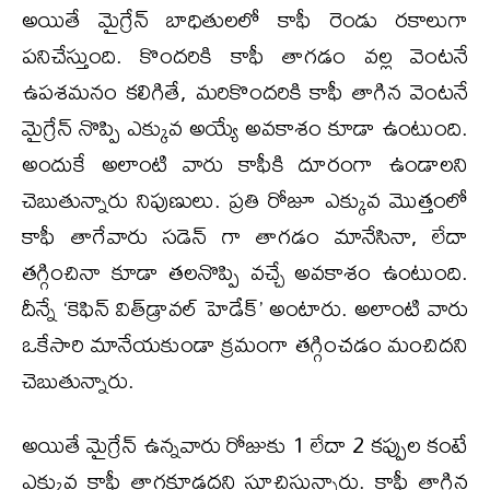
అయితే మైగ్రేన్ బాధితులలో కాఫీ రెండు రకాలుగా
పనిచేస్తుంది. కొందరికి కాఫీ తాగడం వల్ల వెంటనే
ఉపశమనం కలిగితే, మరికొందరికి కాఫీ తాగిన వెంటనే
మైగ్రేన్ నొప్పి ఎక్కువ అయ్యే అవకాశం కూడా ఉంటుంది.
అందుకే అలాంటి వారు కాఫీకి దూరంగా ఉండాలని
చెబుతున్నారు నిపుణులు. ప్రతి రోజూ ఎక్కువ మొత్తంలో
కాఫీ తాగేవారు సడెన్ గా తాగడం మానేసినా, లేదా
తగ్గించినా కూడా తలనొప్పి వచ్చే అవకాశం ఉంటుంది.
దీన్నే ‘కెఫిన్ విత్‌డ్రావల్ హెడేక్’ అంటారు. అలాంటి వారు
ఒకేసారి మానేయకుండా క్రమంగా తగ్గించడం మంచిదని
చెబుతున్నారు.
అయితే మైగ్రేన్ ఉన్నవారు రోజుకు 1 లేదా 2 కప్పుల కంటే
ఎక్కువ కాఫీ తాగకూడదని సూచిస్తున్నారు. కాఫీ తాగిన