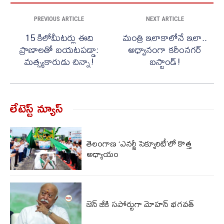
PREVIOUS ARTICLE
NEXT ARTICLE
15 కిలోమీటర్లు ఈది
మంత్రి ఇలాకాలోనే ఇలా..
ప్రాణాలతో బయటపడ్డా:
అధ్వానంగా కరీంనగర్
మత్స్యకారుడు చిన్నా!
బస్టాండ్‌!
లేటెస్ట్ న్యూస్‌
తెలంగాణ ‘ఎనర్జీ సెక్యూరిటీ’లో కొత్త
అధ్యాయం
జెన్ జీకి సపోర్టుగా మోహన్ భగవత్