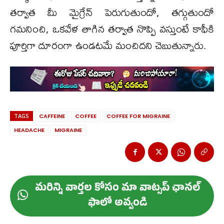
తర్వాత మీ మైగ్రేన్ పెరుగుతుందో, తగ్గుతుందో
గమనించి, ఒకవేళ తాగిన తర్వాత నొప్పి వస్తుంటే కాఫీకి
పూర్తిగా దూరంగా ఉండటమే మంచిదని చెబుతున్నారు.
TAGS
CAFFEINE
COFFEE
COFFEE FOR MIGRAINE
HEADACHE
MIGRAINE
మ‌రిన్ని వార్త‌ల కోసం మా వాట్స‌ప్ ఛాన‌ల్
ఫాలో అవ్వండి