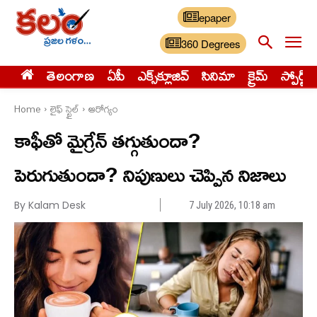
epaper
360 Degrees
తెలంగాణ
ఏపీ
ఎక్స్‌క్లూజివ్‌
సినిమా
క్రైమ్
స్పోర్ట్స్
Home
లైఫ్ స్టైల్
ఆరోగ్యం
కాఫీతో మైగ్రేన్ తగ్గుతుందా?
పెరుగుతుందా? నిపుణులు చెప్పిన నిజాలు
By Kalam Desk
7 July 2026, 10:18 am