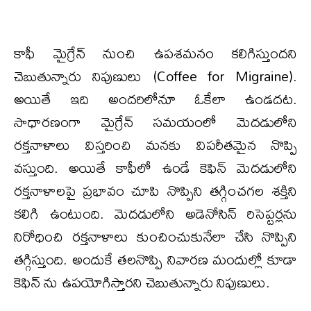
కాఫీ మైగ్రేన్ నుంచి ఉపశమనం కలిగిస్తుందని
చెబుతున్నారు నిపుణులు (Coffee for Migraine).
అయితే ఇది అందరిలోనూ ఓకేలా ఉండదట.
సాధారణంగా మైగ్రేన్ సమయంలో మెదడులోని
రక్తనాళాలు విస్తరించి మనకు విపరీతమైన నొప్పి
వస్తుంది. అయితే కాఫీలో ఉండే కెఫిన్ మెదడులోని
రక్తనాళాలపై ప్రభావం చూపి నొప్పిని తగ్గించగల శక్తిని
కలిగి ఉంటుంది. మెదడులోని అడెనోసిన్ రిసెప్టర్లను
నిరోధించి రక్తనాళాలు కుంచించుకునేలా చేసి నొప్పిని
తగ్గిస్తుంది. అందుకే తలనొప్పి నివారణ మందుల్లో కూడా
కెఫిన్ ను ఉపయోగిస్తారని చెబుతున్నారు నిపుణులు.