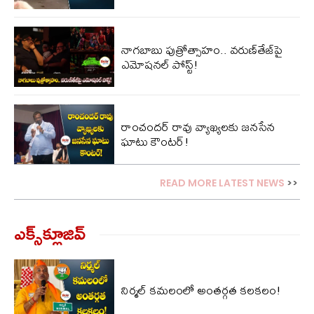
నాగ‌బాబు పుత్రోత్సాహం.. వ‌రుణ్‌తేజ్‌పై
ఎమోష‌న‌ల్ పోస్ట్!
రాంచందర్ రావు వ్యాఖ్యలకు జనసేన
ఘాటు కౌంటర్!
READ MORE LATEST NEWS
>>
ఎక్స్‌క్లూజివ్‌
నిర్మల్ కమలంలో అంతర్గత కలకలం!