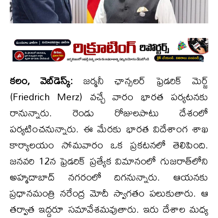
కలం, వెబ్​డెస్క్​:
జర్మనీ ఛాన్సలర్​ ఫ్రెడరిక్​ మెర్జ్
(Friedrich Merz) వచ్చే వారం భారత పర్యటనకు
రానున్నారు. రెండు రోజులపాటు దేశంలో
పర్యటించనున్నారు. ఈ మేరకు భారత విదేశాంగ శాఖ
కార్యాలయం సోమవారం ఒక ప్రకటనలో తెలిపింది.
జనవరి 12న ఫ్రెడరిక్​ ప్రత్యేక విమానంలో గుజరాత్​లోని
అహ్మదాబాద్​ నగరంలో దిగనున్నారు. ఆయనకు
ప్రధానమంత్రి నరేంద్ర మోదీ స్వాగతం పలుకుతారు. ఆ
తర్వాత ఇద్దరూ సమావేశమవుతారు. ఇరు దేశాల మధ్య