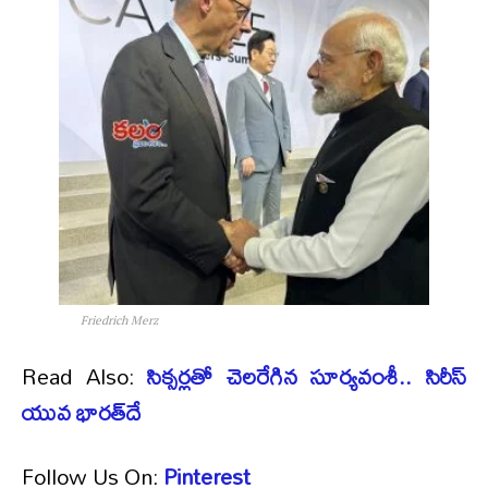
Friedrich Merz
Read Also:
సిక్సర్లతో చెలరేగిన సూర్యవంశీ.. సిరీస్​
యువ భారత్​దే
Follow Us On:
Pinterest