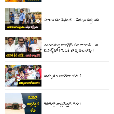
పొలం దూరమైంది.. పట్నం దిక్కైంది
తుంగతుర్తి కాంగ్రెస్‌ పంచాయితీ.. ఆ
రిపోర్ట్‌తో PCCకి కొత్త తలనొప్పి!
అద్భుతం జరిగేనా ‘సర్’?
కేవీకేల్లో శాస్త్రవేత్తలే లేరు!