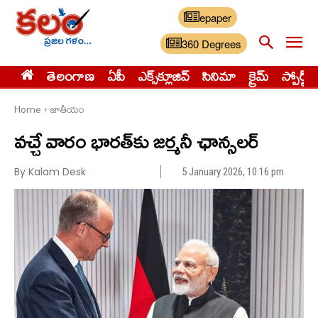
epaper
360 Degrees
తెలంగాణ
ఏపీ
ఎక్స్‌క్లూజివ్‌
సినిమా
క్రైమ్
స్పోర్ట్స్
Home
జాతీయం
వచ్చే వారం భారత్​కు జర్మనీ​ ఛాన్సలర్​
By Kalam Desk
5 January 2026, 10:16 pm