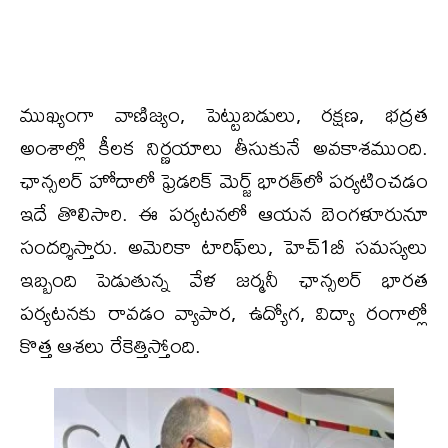
ముఖ్యంగా వాణిజ్యం, పెట్టుబడులు, రక్షణ, భద్రత
అంశాల్లో కీలక నిర్ణయాలు తీసుకునే అవకాశముంది.
ఛాన్సలర్​ హోదాలో ఫ్రెడరిక్​ మెర్జ్​ భారత్​లో పర్యటించడం
ఇదే తొలిసారి. ఈ పర్యటనలో ఆయన బెంగళూరునూ
సందర్శిస్తారు. అమెరికా టారిఫ్​లు, హెచ్1బీ సమస్యలు
ఇబ్బంది పెడుతున్న వేళ జర్మనీ ఛాన్సలర్​ భారత
పర్యటనకు రావడం వ్యాపార, ఉద్యోగ, విద్యా రంగాల్లో
కొత్త ఆశలు రేకెత్తిస్తోంది.