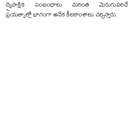
ద్వైపాక్షిక సంబంధాలు మరింత మెరుగుపరిచే
ప్రయత్నాల్లో భాగంగా అనేక కీలకాంశాలు చర్చిస్తారు.