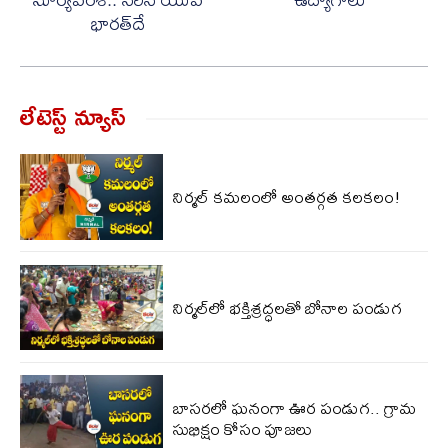
భారత్​దే
లేటెస్ట్ న్యూస్‌
నిర్మల్ కమలంలో అంతర్గత కలకలం!
నిర్మల్‌లో భక్తిశ్రద్ధలతో బోనాల పండుగ
బాసరలో ఘనంగా ఊర పండుగ.. గ్రామ
సుభిక్షం కోసం పూజలు