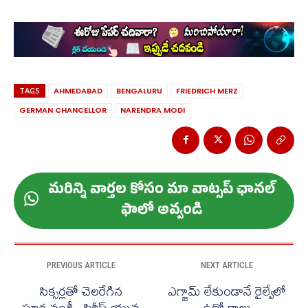
TAGS
AHMEDABAD
BENGALURU
FRIEDRICH MERZ
GERMAN CHANCELLOR
NARENDRA MODI
మ‌రిన్ని వార్త‌ల కోసం మా వాట్స‌ప్ ఛాన‌ల్
ఫాలో అవ్వండి
PREVIOUS ARTICLE
NEXT ARTICLE
సిక్సర్లతో చెలరేగిన
ఎగ్జామ్ లేకుండానే రైల్వేలో
సూర్యవంశీ.. సిరీస్​ యువ
ఉద్యోగాలు