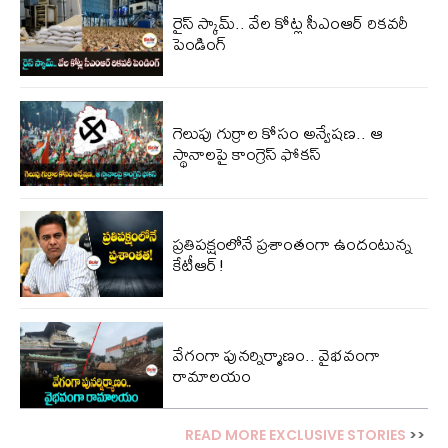
రైస్ స్కామ్.. వేల కోట్ల‌ సీఎంఆర్ రికవరీ
పెండింగ్
గెలుపు గుర్రాల కోసం అన్వేషణ.. ఆ
స్థానాలపై కాంగ్రెస్ ఫోకస్
ప్ర‌తిప‌క్షంలోనే ప్ర‌శాంతంగా ఉందంటున్న
కేటీఆర్!
వేగంగా పునర్నిర్మాణం.. వైభవంగా
రామాలయం
READ MORE EXCLUSIVE STORIES
>>