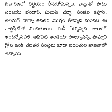
విచారణలో నిర్ణయం తీసుకోనున్నది. వాద్రాతో పాటు
సంజయ్ భండారీ, సుమిత్ ఛద్దా, సంజీవ్ కపూర్,
అనిరుధ్ వాధ్వా తదితర మొత్తం తొమ్మిది మందిని ఈ
చార్జిషీట్‌లో నిందితులుగా ఈడీ పేర్కొన్నది. శాంటెక్
ఇంటర్నేషనల్, ఆఫ్‌సెట్ ఇండియా సొల్యూషన్స్, షామ్లాన్
గ్రోస్ ఇంక్ తదితర సంస్థలు కూడా నిందితుల జాబితాలో
ఉన్నాయి.