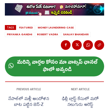
TAGS
FEATURED
MONEY LAUNDERING CASE
PRIYANKA GANDHI
ROBERT VADRA
SANJAY BHANDARI
మ‌రిన్ని వార్త‌ల కోసం మా వాట్స‌ప్ ఛాన‌ల్
ఫాలో అవ్వండి
PREVIOUS ARTICLE
NEXT ARTICLE
నేపాల్‌లో మళ్లీ ఆందోళన
ఢిల్లీ బ్లాస్ట్ కేసులో మరో
బాట పట్టిన జెన్‌-Z
నలుగురు అరెస్ట్