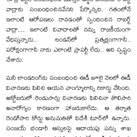
వాద్రాకు సంబంధించినవేనని పేర్కొన్నది. గతంలోనే
ఇలాంటి ఆరోపణలు రావడంతో స్పందించిన రాబర్ట్
వాద్రా… ఇలాంటి వివాదాలతో నన్ను రాజకీయంగా
వేధిస్తున్నారు.. లండన్‌లో ప్రత్యక్షంగాగానీ..
పరోక్షంగాగానీ నాకు ఎలాంటి ప్రాపర్టీ లేదు.. అని స్పష్టం
చేశారు.
మనీ లాండరింగ్‌కు సంబంధించి ఈడీ జూలై నెలలో ఈడీ
విచారణకు పిలిచి ఆయన వాంగ్మూలాన్ని రికార్డు చేసింది.
అక్టోబరులో రెండుసార్లు విచారణకు పిలిచినా తొలిసారి
అనారోగ్యం కారణంగా హాజరుకాలేదు. ఆ తర్వాత
రెండోసారి కోర్టు అనుమతితో విదేశీ టూర్‌లో ఉన్నారు.
సంజయ్ భండారీ ఆస్తులపై ఆదాయపు పన్ను శాఖ