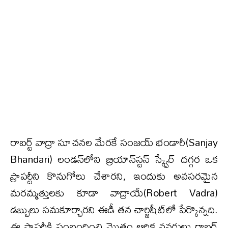
రాబర్ట్ వాద్రా సూచనల మేరకే సంజయ్ భండారీ(Sanjay
Bhandari) లండన్‌లోని బ్రియాన్‌స్టన్ స్క్వేర్ దగ్గర ఒక
ప్రాపర్టీని కొనుగోలు చేశారని, ఇందుకు అవసరమైన
మరమ్మత్తులకు కూడా వాద్రాయే(Robert Vadra)
డబ్బులు సమకూర్చారని ఈడీ తన చార్జిషీట్‌లో పేర్కొన్నది.
ఈ ప్రాపర్టీకి సంబంధించి మొత్తం ఆర్థిక వనరులు రాబర్ట్