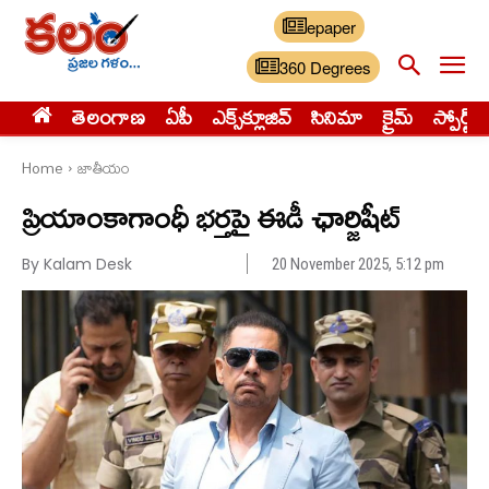
epaper
360 Degrees
తెలంగాణ
ఏపీ
ఎక్స్‌క్లూజివ్‌
సినిమా
క్రైమ్
స్పోర్ట్స్
Home
జాతీయం
ప్రియాంకాగాంధీ భర్తపై ఈడీ ఛార్జిషీట్
By Kalam Desk
20 November 2025, 5:12 pm