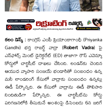
కలం డెస్క్ :
కాంగ్రెస్ ఎంపీ ప్రియాంకాగాంధీ (Priyanka
Gandhi) భర్త రాబర్ట్ వాద్రా (
Robert Vadra
) పై
ఎన్‌ఫోర్స్‌ మెంట్ డైరెక్టరేట్ (ED) తాజాగా రౌస్ ఎవెన్యూ
కోర్టులో చార్జిషీట్ దాఖలు చేసింది. లండన్‌కు చెందిన
ఆయుధ వ్యాపారి సంజయ్ భండారీతో సంబంధం ఉన్న
మనీ లాండరింగ్ కేసులో వాద్రాకు సంబంధం ఉన్నట్లు
ఈడీ పేర్కొన్నది. ఈ కేసులో వాద్రాను ఈడీ తొలిసారి
నిందితుడిగా పేర్కొన్నది. ఈ చార్జిషీట్‌ను కోర్టు
పరిగణనలోకి తీసుకునే అంశంపై డిసెంబరు 6న జరిగే