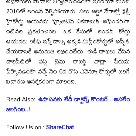
అధికారులు సోదాలు నిర్వహించడంతో ఇండియా నుంచి
2016లో లండన్ వెళ్ళిపోయారు. పలు ఆర్థిక నేరాల్లో ఢిల్లీ
హైకోర్టు ఆయనను ‘ఫ్యూజిటివ్ ఎకనామిక్ అఫెండర్’గా
ఇటీవల ప్రకటించింది. ఒక కేసులో లండన్ కోర్టు
ఆయనకు రిలీఫ్ ఇస్తే దాన్ని అక్కడి సుప్రీంకోర్టులో అప్పీల్
చేయడానికీ అనుమతి లభించలేదు. ఈడీ దాఖలు చేసిన
చార్జిషీట్‌లో ఫస్ట్ టైమ్ రాబర్ట్ వాద్రా పేరును
పేర్కొనడంతో వచ్చే నెల 6న రౌస్ ఎవెన్యూ కోర్టులో జరిగే
విచారణ ఆసక్తికరంగా మారింది.
Read Also:
ఉపాసనకు లేడీ డాక్టర్స్ కౌంటర్.. అసలేం
జరిగింది..!
Follow Us on :
ShareChat