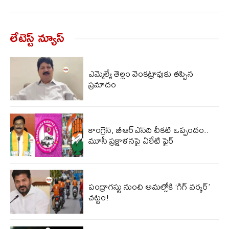
లేటెస్ట్ న్యూస్‌
ఎమ్మెల్యే తెల్లం వెంకట్రావుకు తప్పిన
ప్రమాదం
కాంగ్రెస్, బీఆర్ఎస్‌ది చీకటి ఒప్పందం..
మూసీ ప్రక్షాళనపై ఏలేటి ఫైర్
పంద్రాగస్టు నుంచి అమల్లోకి ‘గిగ్ వర్కర్’
చట్టం!