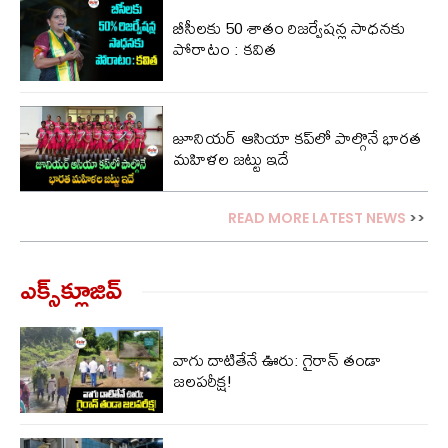
బీసీలకు 50 శాతం రిజర్వేషన్ల సాధనకు
పోరాటం : కవిత
జూనియర్ ఆసియా కప్‌లో పాల్గొనే భారత
మహిళల జట్టు ఇదే
READ MORE LATEST NEWS
>>
ఎక్స్‌క్లూజివ్‌
వాగు దాటితేనే ఊరు: గైరాన్ తండా
జలపరీక్ష!