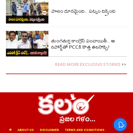
పొలం దూరమైంది.. పట్నం దిక్కైంది
తుంగతుర్తి కాంగ్రెస్‌ పంచాయితీ.. ఆ
రిపోర్ట్‌తో PCCకి కొత్త తలనొప్పి!
READ MORE EXCLUSIVE STORIES
>>
ABOUT US
DISCLAIMER
TERMS AND CONDITIONS