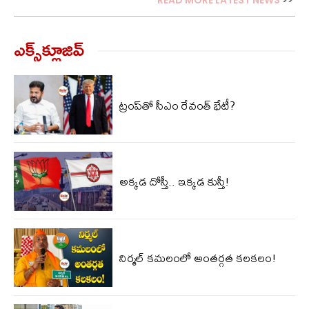
READ MORE LATEST NEWS
>>
ఎక్స్‌క్లూజివ్‌
ట్రంప్‌తో సీఎం రేవంత్ భేటీ?
అక్కడ దోస్తీ.. ఇక్కడ కుస్తీ!
నిర్మల్ కమలంలో అంతర్గత కలకలం!