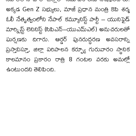
అక్కడ Gen Z సభ్యులు, మాజీ ప్రధాన మంత్రి కె‌పి శర్మ
ఓలీ నేతృత్వంలోని నేపాల్ కమ్యూనిస్ట్ పార్టీ – యునిఫైడ్
మార్క్సిస్ట్ లెనినిస్ట్‌ (సిపిఎన్–యుఎమ్ఎల్) అనుచరులతో
ఘర్షణకు దిగారు. ఆర్డర్ పునరుద్ధరణ అవసరాన్ని
ప్రస్తావిస్తూ, జిల్లా పరిపాలన కర్ఫ్యూ గురువారం స్థానిక
కాలమానం ప్రకారం రాత్రి 8 గంటల వరకు అమల్లో
ఉంటుందని తెలిపింది.