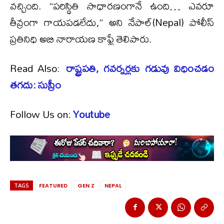
వచ్చింది. “పరిస్థితి సాధారణంగానే ఉంది… ఎవరూ
తీవ్రంగా గాయపడలేదు,” అని నేపాల్(Nepal) పోలీస్
ప్రతినిధి అబి నారాయణ కాఫ్లే తెలిపారు.
Read Also:
రాష్ట్రపతి, గవర్నర్లకు గడువు విధించడం
తగదు: సుప్రీం
Follow Us on:
Youtube
TAGS
FEATURED
GEN Z
NEPAL