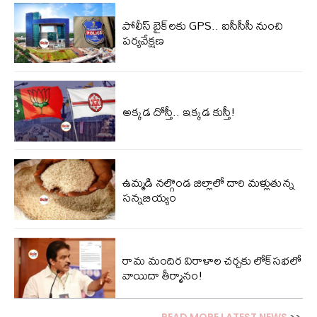
పోలీస్ బైక్‌లకు GPS.. ఐసీసీసీ నుంచి
పర్యవేక్షణ
అక్కడ దోస్తీ.. ఇక్కడ కుస్తీ!
ఉమ్మడి నల్గొండ జిల్లాలో దారి మళ్లుతున్న
సన్నబియ్యం
రామ మందిర విరాళాల చ‌ర్చ‌కు లోక్‌స‌భ‌లో
వాయిదా తీర్మానం!