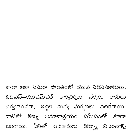
బారా జిల్లా సిమరా ప్రాంతంలో యువ నిరసనకారులు,
సిపిఎన్–యుఎమ్ఎల్ కార్యకర్తలు వేర్వేరు ర్యాలీలు
నిర్వహించగా, ఇద్దరి మధ్య ఘర్షణలు చెలరేగాయి.
వాటిలో కొన్ని విమానాశ్రయం సమీపంలో కూడా
జరిగాయి. దీనితో అధికారులు కర్ఫ్యూ విధించాల్సి