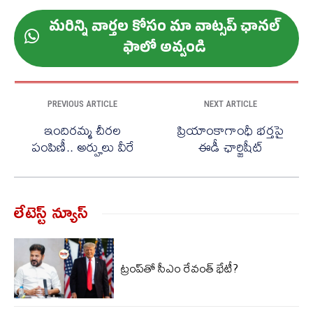
మ‌రిన్ని వార్త‌ల కోసం మా వాట్స‌ప్ ఛాన‌ల్
ఫాలో అవ్వండి
PREVIOUS ARTICLE
NEXT ARTICLE
ఇందిరమ్మ చీరల
ప్రియాంకాగాంధీ భర్తపై
పంపిణీ.. అర్హులు వీరే
ఈడీ ఛార్జిషీట్
లేటెస్ట్ న్యూస్‌
ట్రంప్‌తో సీఎం రేవంత్ భేటీ?