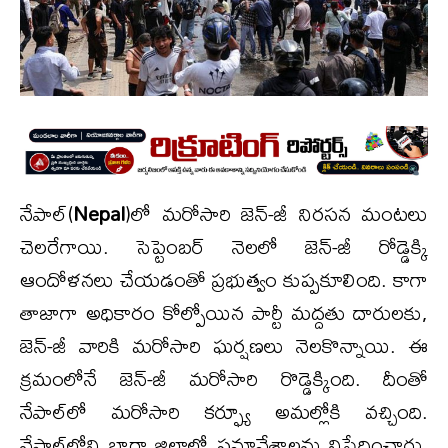
నేపాల్‌(
Nepal
)లో మరోసారి జెన్-జీ నిరసన మంటలు
చెలరేగాయి. సెప్టెంబర్ నెలలో జెన్-జీ రోడ్డెక్కి
ఆందోళనలు చేయడంతో ప్రభుత్వం కుప్పకూలింది. కాగా
తాజాగా అధికారం కోల్పోయిన పార్టీ మద్దతు దారులకు,
జెన్-జీ వారికి మరోసారి ఘర్షణలు నెలకొన్నాయి. ఈ
క్రమంలోనే జెన్-జీ మరోసారి రొడ్డెక్కింది. దీంతో
నేపాల్‌లో మరోసారి కర్ఫ్యూ అమల్లోకి వచ్చింది.
నేపాల్‌లోని బారా జిల్లాలో సమావేశాలను నిషేధించారు.