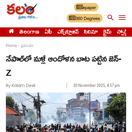
epaper
360 Degrees
తెలంగాణ
ఏపీ
ఎక్స్‌క్లూజివ్‌
సినిమా
క్రైమ్
స్పోర్ట్స్
Home
ప్రపంచం
నేపాల్‌లో మళ్లీ ఆందోళన బాట పట్టిన జెన్‌-
Z
By Kalam Desk
20 November 2025, 4:57 pm